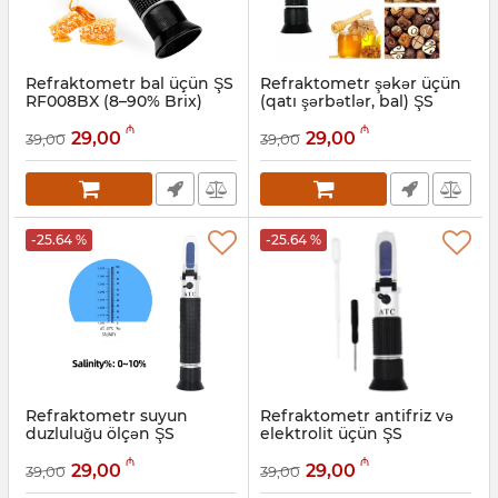
Refraktometr bal üçün ŞS
Refraktometr şəkər üçün
RF008BX (8–90% Brix)
(qatı şərbətlər, bal) ŞS
RF007BX (0–90% Brix)
Artikul:
050001006
₼
₼
29,00
29,00
39,00
39,00
Artikul:
050001005
-25.64 %
-25.64 %
Refraktometr suyun
Refraktometr antifriz və
duzluluğu ölçən ŞS
elektrolit üçün ŞS
RF006BX (0–10%, ATC)
RF005BX
₼
₼
29,00
29,00
39,00
39,00
Artikul:
050001004
Artikul:
050001003