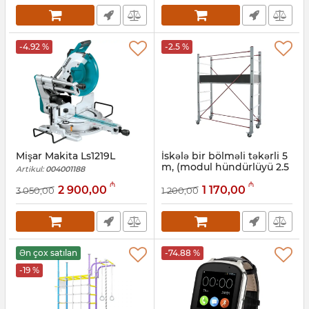
-4.92 %
-2.5 %
Mişar Makita Ls1219L
İskələ bir bölməli təkərli 5
m, (modul hündürlüyü 2.5
Artikul:
004001188
m) Beykon CP 25
₼
₼
2 900,00
1 170,00
3 050,00
1 200,00
Artikul:
010001089
Ən çox satılan
-74.88 %
-19 %