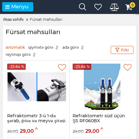
0
Menyu
Əsas səhifə
Fürsət məhsulları
Fürsət məhsulları
avtomatik
qiymətə görə
ada görə
Filtr
reytinqə görə
-25.64 %
-25.64 %
Refraktometr 3-ü 1-də
Refraktometr süd üçün
şərab, pivə və meyvə şirəsi
ŞS RF060BX
üçün (qatılıq və şəkər
Artikul:
050001009
₼
₼
ölçən) ŞS RF033BX
29,00
29,00
39,00
39,00
Artikul:
050001010