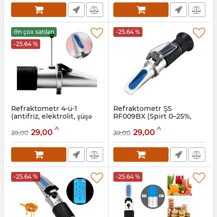
Ən çox satılan
-25.64 %
-25.64 %
Refraktometr 4-ü-1
Refraktometr ŞS
(antifriz, elektrolit, şüşə
RF009BX (Spirt 0–25%,
maye üçün) ŞS RF010BX
Şəkər 0–40%)
₼
₼
29,00
29,00
39,00
39,00
Artikul:
050001008
Artikul:
050001007
-25.64 %
-25.64 %