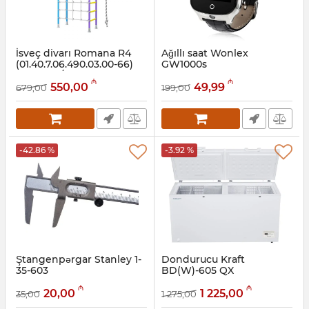
İsveç divarı Romana R4
Ağıllı saat Wonlex
(01.40.7.06.490.03.00-66)
GW1000s
yasəmən/mavi
Artikul:
020012012
₼
₼
550,00
49,99
679,00
199,00
Artikul:
001002047
-42.86 %
-3.92 %
Ştangenpərgar Stanley 1-
Dondurucu Kraft
35-603
BD(W)-605 QX
Artikul:
12018085
Artikul:
005058047
₼
₼
20,00
1 225,00
35,00
1 275,00