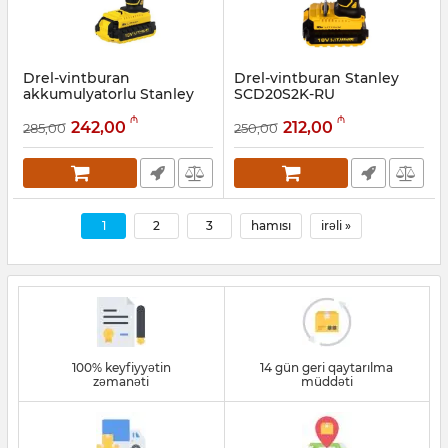
Drel-vintburan
Drel-vintburan Stanley
akkumulyatorlu Stanley
SCD20S2K-RU
SCH201D2K-RU
Artikul:
018000077
₼
₼
242,00
212,00
285,00
250,00
Artikul:
018000004
1
2
3
hamısı
irəli »
100% keyfiyyətin
14 gün geri qaytarılma
zəmanəti
müddəti