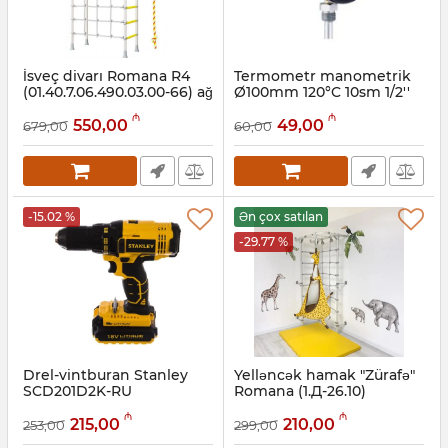
İsveç divarı Romana R4
Termometr manometrik
(01.40.7.06.490.03.00-66) ağ
Ø100mm 120°C 10sm 1/2''
provans
CL2,0 Bimetal Pakkens
₼
₼
1004010205
550,00
49,00
679,00
60,00
Artikul:
001002046
Artikul:
006001034
-15.02 %
Ən çox satılan
-29.77 %
Drel-vintburan Stanley
Yelləncək hamak "Zürafə"
SCD201D2K-RU
Romana (1.Д-26.10)
standart
Artikul:
017002394
₼
₼
215,00
210,00
253,00
299,00
Artikul:
001002072