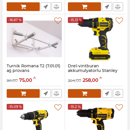
-16.67 %
-15.13 %
Turnik Romana T2 (7.01.01)
Drel-vintburan
ağ provans
akkumulyatorlu Stanley
SBD20D2K-RU
Artikul:
001002049
₼
₼
75,00
258,00
90,00
304,00
Artikul:
018000079
-15.09 %
-15.2 %