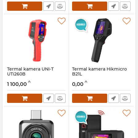
Termal kamera UNI-T
Termal kamera Hikmicro
UTi260B
B21L
Artikul:
12018478
Artikul:
12018245
₼
₼
1 100,00
0,00