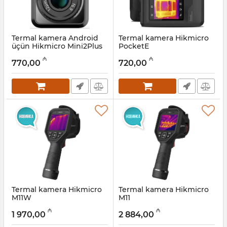
Termal kamera Android
Termal kamera Hikmicro
üçün Hikmicro Mini2Plus
PocketE
Artikul:
12018246
Artikul:
12018247
₼
₼
770,00
720,00
Termal kamera Hikmicro
Termal kamera Hikmicro
M11W
M11
Artikul:
12018249
Artikul:
12018250
₼
₼
1 970,00
2 884,00