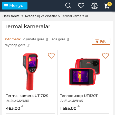
0
Menyu
Əsas səhifə
Avadanlıq və cihazlar
Termal kameralar
Termal kameralar
avtomatik
qiymətə görə
ada görə
Filtr
reytinqə görə
Termal kamera UTi712S
Тепловизор UTi120T
Artikul:
12018559
Artikul:
12018491
₼
₼
483,00
1 595,00