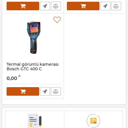
Termal görüntü kamerası
Bosch GTC 400 C
(0601083101)
₼
0,00
Artikul:
017026274