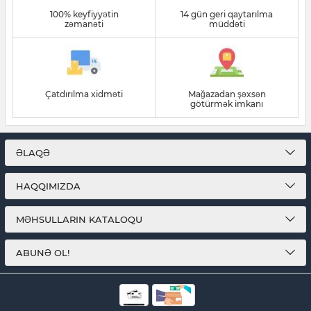
100% keyfiyyətin
14 gün geri qaytarılma
zəmanəti
müddəti
Çatdırılma xidməti
Mağazadan şəxsən
götürmək imkanı
ƏLAQƏ
HAQQIMIZDA
MƏHSULLARIN KATALOQU
ABUNƏ OL!