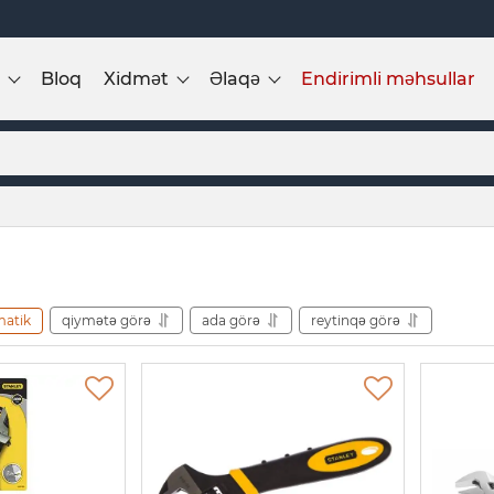
Bloq
Xidmət
Əlaqə
Endirimli məhsullar
matik
qiymətə görə
ada görə
reytinqə görə