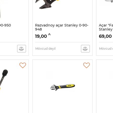
90-950
Razvadnoy açar Stanley 0-90-
Açar "F
948
Stanley
Artikul:
017021082
Artikul:
01
₼
19,00
69,00
Mövcud deyil
Mövcud d