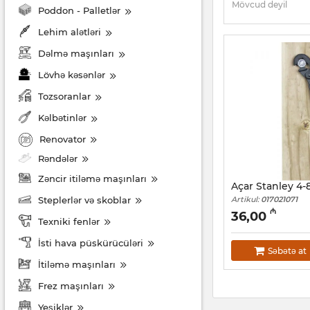
Mövcud deyil
Poddon - Palletlər
Lehim alətləri
Dəlmə maşınları
Lövhə kəsənlər
Tozsoranlar
Kəlbətinlər
Renovator
Rəndələr
Zəncir itiləmə maşınları
Açar Stanley 4-
Steplerlər və skoblar
Artikul:
017021071
₼
36,00
Texniki fenlər
İsti hava püskürücüləri
Səbətə at
İtiləmə maşınları
Frez maşınları
Yeşiklər