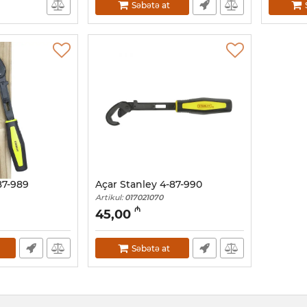
Səbətə at
87-989
Açar Stanley 4-87-990
Artikul:
017021070
₼
45,00
Səbətə at