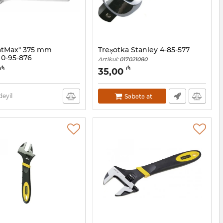
atMax" 375 mm
Treşotka Stanley 4-85-577
 0-95-876
Artikul:
017021080
7021081
₼
₼
35,00
eyil
Səbətə at