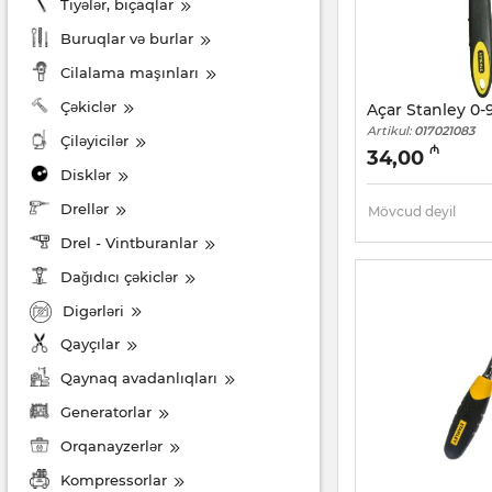
Tiyələr, bıçaqlar
Buruqlar və burlar
Cilalama maşınları
Çəkiclər
Açar Stanley 0-
Artikul:
017021083
Çiləyicilər
₼
34,00
Disklər
Drellər
Mövcud deyil
Drel - Vintburanlar
Dağıdıcı çəkiclər
Digərləri
Qayçılar
Qaynaq avadanlıqları
Generatorlar
Orqanayzerlər
Kompressorlar