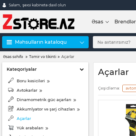
Salam,
şəxsi kabinetə daxil olun
Əsas
Brendlər
Məhsulların kataloqu
Əsas səhifə
Təmir və tikinti
Açarlar
Kateqoriyalar
Açarlar
Boru kəsiciləri
Çeşidləmə:
avto
Avtokarlar
Dinamometrik güc açarları
Akkumlyator və şarj cihazları
Açarlar
Yük arabaları