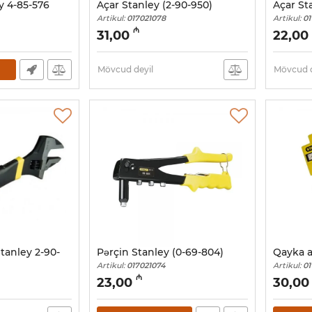
y 4-85-576
Açar Stanley (2-90-950)
Açar St
Artikul:
017021078
Artikul:
01
₼
31,00
22,00
Mövcud deyil
Mövcud d
tanley 2-90-
Pərçin Stanley (0-69-804)
Qayka a
Artikul:
017021074
Artikul:
01
₼
23,00
30,00