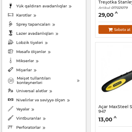
Treşotka Stanle
Yük qaldıran avadanlıqlar
Artikul:
017021079
₼
29,00
Karotlar
Sprey tapancaları
Səbətə at
Lazer avadanlıqları
Lobzik tiyələri
Məsafə ölçənlər
Mikserlər
Mişarlar
Məişət tullantıları
konteynerləri
Universal alətlər
Nivelirlər və səviyyə ölçən
Açar MaxSteel S
Yeyələr
947
Artikul:
017021075
₼
Vintburanlar
13,00
Perforatorlar