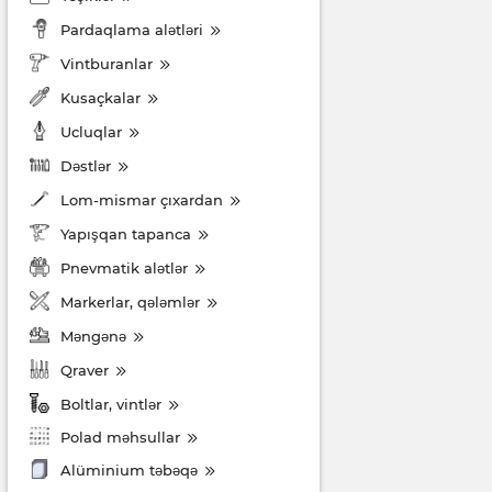
Pardaqlama alətləri
Vintburanlar
Kusaçkalar
Ucluqlar
Dəstlər
Lom-mismar çıxardan
Yapışqan tapanca
Pnevmatik alətlər
Markerlar, qələmlər
Məngənə
Qraver
Boltlar, vintlər
Polad məhsullar
Alüminium təbəqə