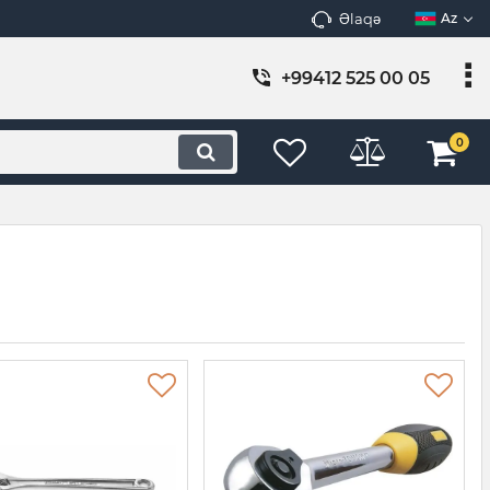
Əlaqə
Az
+99412 525 00 05
0