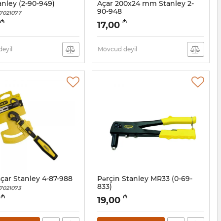
anley (2-90-949)
Açar 200x24 mm Stanley 2-
90-948
7021077
Artikul:
017021076
₼
₼
17,00
eyil
Mövcud deyil
çar Stanley 4-87-988
Pərçin Stanley MR33 (0-69-
833)
7021073
Artikul:
017021072
₼
₼
19,00