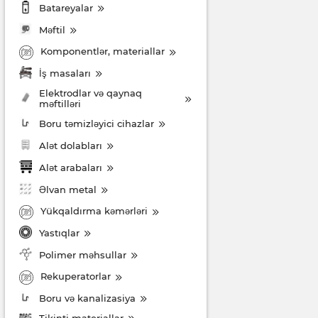
Batareyalar
Məftil
Komponentlər, materiallar
İş masaları
Elektrodlar və qaynaq
məftilləri
Boru təmizləyici cihazlar
Alət dolabları
Alət arabaları
Əlvan metal
Yükqaldırma kəmərləri
Yastıqlar
Polimer məhsullar
Rekuperatorlar
Boru və kanalizasiya
Tikinti materiallar