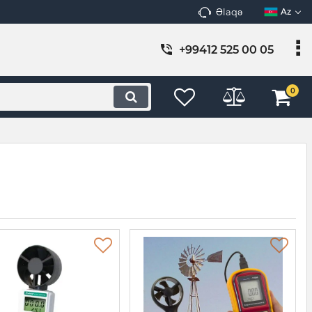
Əlaqə
Az
+99412 525 00 05
0