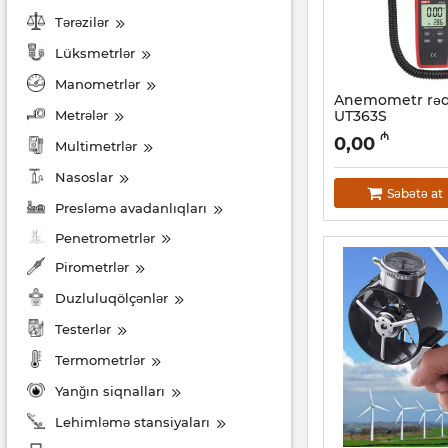
Tərəzilər
Lüksmetrlər
Manometrlər
Anemometr rəq
Metrələr
UT363S
Artikul:
12018365
₼
0,00
Multimetrlər
Nasoslar
Səbətə at
Presləmə avadanlıqları
Penetrometrlər
Pirometrlər
Duzluluqölçənlər
Testerlər
Termometrlər
Yanğın siqnalları
Lehimləmə stansiyaları