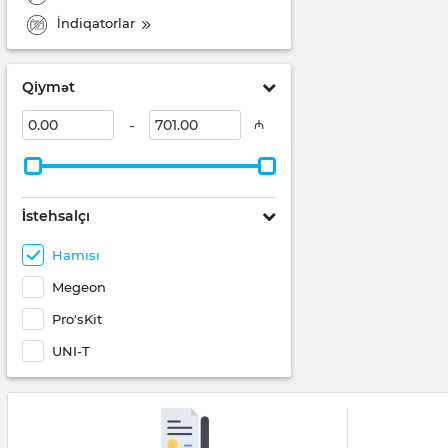
İndiqatorlar
Qiymət
-
₼
İstehsalçı
Hamısı
Megeon
Pro'sKit
UNI-T