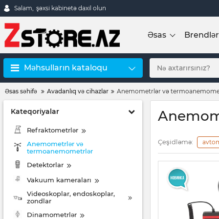
Salam,
şəxsi kabinetə daxil olun
Əsas
Brendlər
Məhsulların kataloqu
Əsas səhifə
Avadanlıq və cihazlar
Anemometrlər və termoanemomet
Kateqoriyalar
Anemome
Refraktometrlər
Çeşidləmə:
avto
Anemometrlər və
termoanemometrlər
Detektorlar
Vakuum kameraları
Videoskoplar, endoskoplar,
zondlar
Dinamometrlər