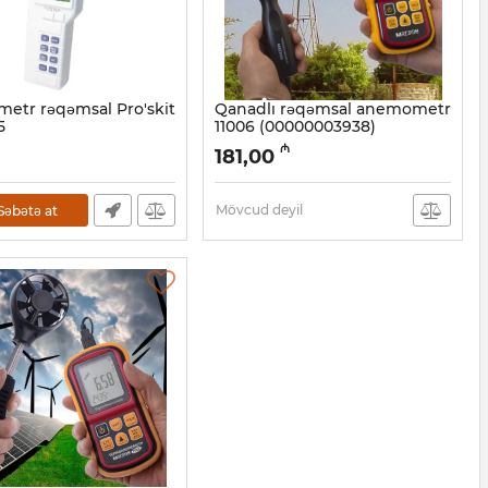
etr rəqəmsal Pro'skit
Qanadlı rəqəmsal anemometr
5
11006 (00000003938)
27001086
Artikul:
003001045
₼
181,00
Mövcud deyil
Səbətə at