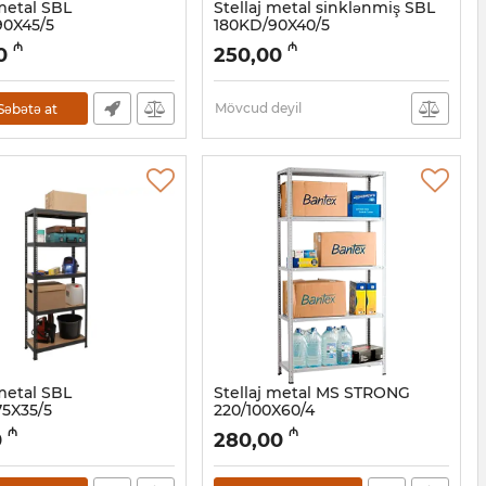
 metal SBL
Stellaj metal sinklənmiş SBL
90X45/5
180KD/90X40/5
2001119
Artikul:
032001118
₼
₼
0
250,00
Mövcud deyil
Səbətə at
 metal SBL
Stellaj metal MS STRONG
5X35/5
220/100X60/4
2001115
Artikul:
032001114
₼
₼
0
280,00