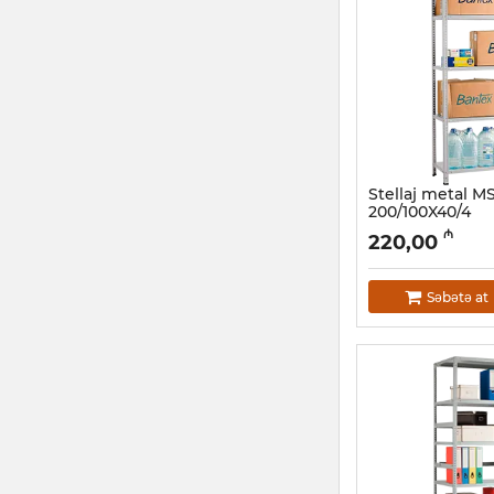
Stellaj metal 
200/100X40/4
Artikul:
032001109
₼
220,00
Səbətə at