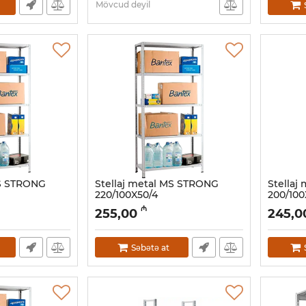
Mövcud deyil
MS STRONG
Stellaj metal MS STRONG
Stellaj
220/100X50/4
200/100
Artikul:
032001112
Artikul:
03
₼
255,00
245,0
Səbətə at