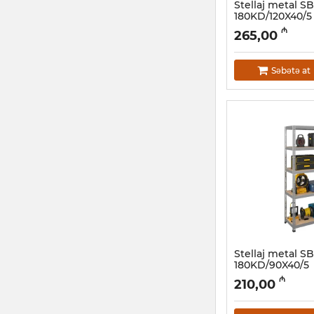
Stellaj metal S
180KD/120X40/5
Artikul:
032001121
₼
265,00
Səbətə at
Stellaj metal S
180KD/90X40/5
Artikul:
032001117
₼
210,00