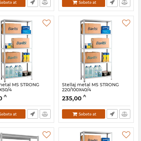
Səbətə at
Səbətə at
 metal MS STRONG
Stellaj metal MS STRONG
X50/4
220/100X40/4
2001111
Artikul:
032001110
₼
₼
0
235,00
Səbətə at
Səbətə at