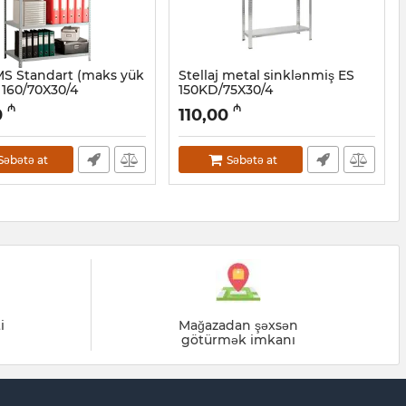
 MS Standart (maks yük
Stellaj metal sinklənmiş ES
 160/70X30/4
150KD/75X30/4
2001104
Artikul:
032001102
₼
₼
0
110,00
Səbətə at
Səbətə at
i
Mağazadan şəxsən
götürmək imkanı