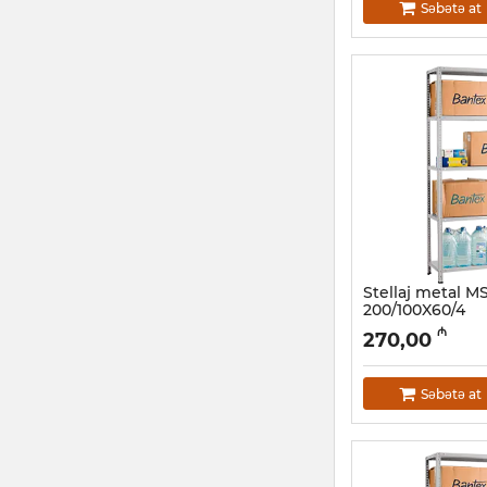
Səbətə at
Stellaj metal 
200/100X60/4
Artikul:
032001113
₼
270,00
Səbətə at