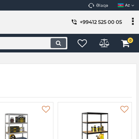
Əlaqə
Az
+99412 525 00 05
0