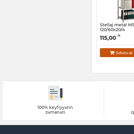
Stellaj metal 
120/60x20/4
Artikul:
032001103
₼
115,00
Səbətə at
100% keyfiyyətin
zəmanəti
q