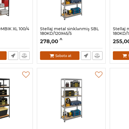
OMBIK XL 100/4
Stellaj metal sinklənmiş SBL
Stellaj
180KD/120X45/5
180KD/1
Artikul:
032001123
Artikul:
03
₼
278,00
255,0
Səbətə at