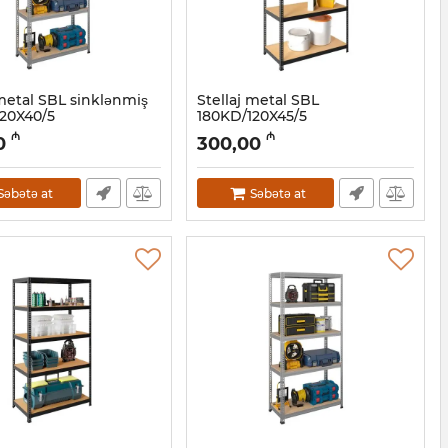
 metal SBL sinklənmiş
Stellaj metal SBL
20X40/5
180KD/120X45/5
2001122
Artikul:
032001124
₼
₼
0
300,00
Səbətə at
Səbətə at