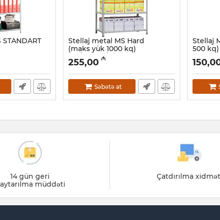
MS STANDART
Stellaj metal MS Hard
Stellaj
(maks yük 1000 kq)
500 kq)
185/100x30/4
Artikul:
03
₼
255,00
150,0
Artikul:
032001105
Səbətə at
14 gün geri
Çatdırılma xidmət
aytarılma müddəti