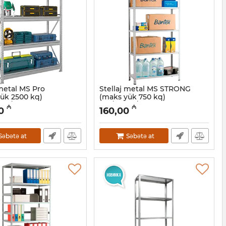
 metal MS Pro
Stellaj metal MS STRONG
ük 2500 kq)
(maks yük 750 kq)
40/4
160/70X30/4
₼
₼
0
160,00
2001107
Artikul:
032001106
Səbətə at
Səbətə at