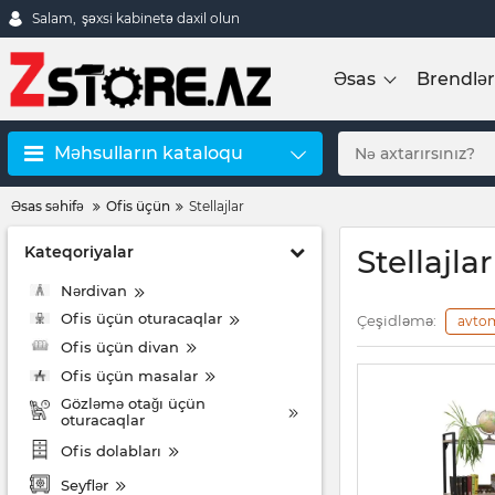
Salam,
şəxsi kabinetə daxil olun
Əsas
Brendlər
Məhsulların kataloqu
Əsas səhifə
Ofis üçün
Stellajlar
Kateqoriyalar
Stellajlar
Nərdivan
Ofis üçün oturacaqlar
Çeşidləmə:
avto
Ofis üçün divan
Ofis üçün masalar
Gözləmə otağı üçün
oturacaqlar
Ofis dolabları
Seyflər