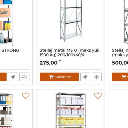
MS STRONG
Stellaj metal MS U (maks yük
Stellaj
1500 kq) 200/100x40/4
(maks y
200/90x
Artikul:
032001108
₼
275,00
500,0
Artikul:
03
Səbətə at