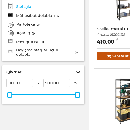
Stellajlar
Mühasibat dolabları
Kartoteka
Stellaj metal C
Açarlıq
Artikul:
032001125
₼
410,00
Poçt qutusu
Dəyişmə otaqlar üçün
dolablar
Səbətə at
Qiymət
-
₼