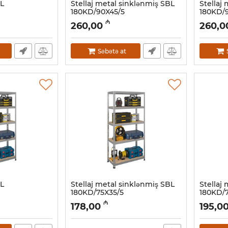
BL
Stellaj metal sinklənmiş SBL
Stellaj
180KD/90X45/5
180KD/
Artikul:
032001120
Artikul:
03
₼
260,00
260,0
Səbətə at
BL
Stellaj metal sinklənmiş SBL
Stellaj
180KD/75X35/5
180KD/7
Artikul:
032001116
Artikul:
03
₼
178,00
195,0