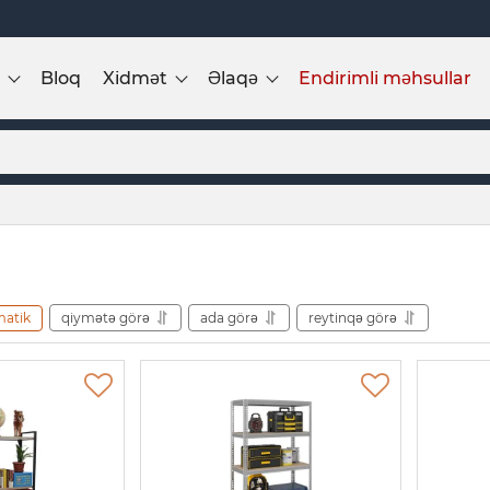
Bloq
Xidmət
Əlaqə
Endirimli məhsullar
matik
qiymətə görə
ada görə
reytinqə görə