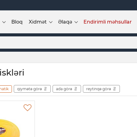
Bloq
Xidmət
Əlaqə
Endirimli məhsullar
skləri
matik
qiymətə görə
ada görə
reytinqə görə