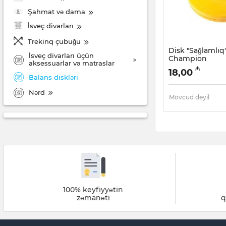
Şahmat və dama
İsveç divarları
Trekinq çubuğu
Disk "Sağlamlıq
İsveç divarları üçün
Champion
aksessuarlar və matraslar
Artikul:
002012039
₼
18,00
Balans diskləri
Nərd
Mövcud deyil
100% keyfiyyətin
zəmanəti
q