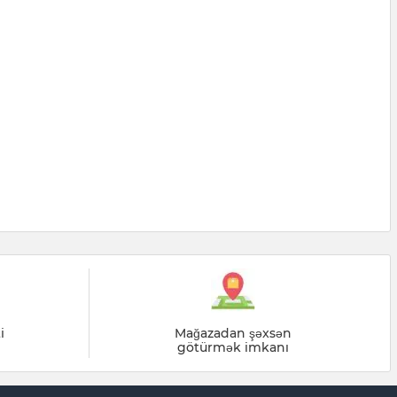
i
Mağazadan şəxsən
götürmək imkanı