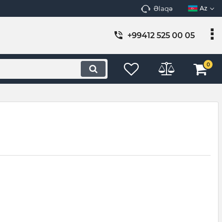
Əlaqə
Az
+99412 525 00 05
0