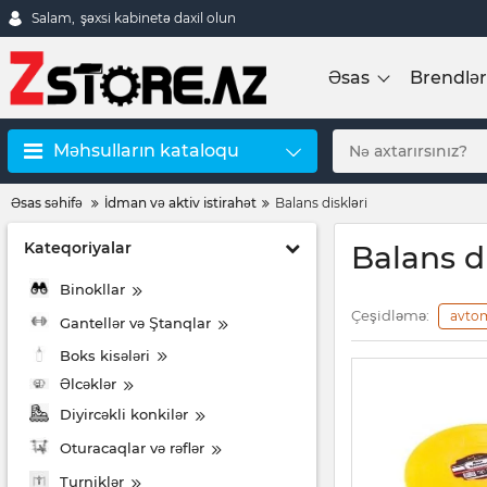
Salam,
şəxsi kabinetə daxil olun
Əsas
Brendlər
Məhsulların kataloqu
Əsas səhifə
İdman və aktiv istirahət
Balans diskləri
Kateqoriyalar
Balans di
Binokllar
Çeşidləmə:
avto
Gantellər və Ştanqlar
Boks kisələri
Əlcəklər
Diyircəkli konkilər
Oturacaqlar və rəflər
Turniklər