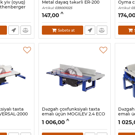
ik yiv (oyuq)
Metal dayaq təkərli ER-200
Oyma c
othenberger
Artikul:
039001025
Artikul:
03
, 1000000087
₼
147,00
174,0
Səbətə at
iyalı taxta
Dəzgah çoxfunksiyalı taxta
Dəzgah 
IVERSAL-2000
emalı üçün MOGILEV 2.4 ECO
emalı 
Artikul:
039001021
Artikul:
03
₼
1 006,00
1 025