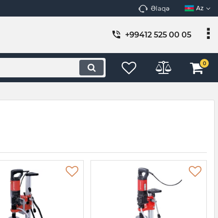
Əlaqə
Az
+99412 525 00 05
0