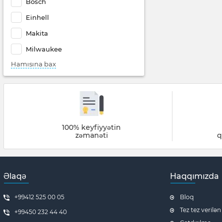
Bosch
Einhell
Makita
Milwaukee
Hamısına bax
100% keyfiyyətin
zəmanəti
q
Əlaqə
Haqqımızda
+99412 525 00 05
Bloq
Tez tez verilən
+99450 232 44 40