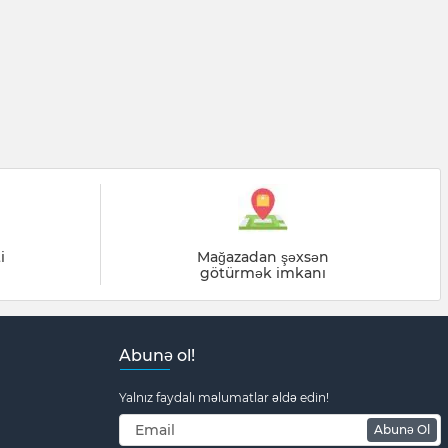
i
Mağazadan şəxsən
götürmək imkanı
Abunə ol!
Yalnız faydalı məlumatlar əldə edin!
Abunə Ol