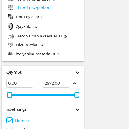
Tikinti dəzgahları
Boru əyicilər
Qaykalar
Beton üçün aksesuarlar
Ölçü alətləri
izolyasiya materiallrı
Qiymət
-
₼
İstehsalçı
Hamısı