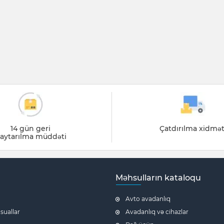
14 gün geri
Çatdırılma xidmət
aytarılma müddəti
Məhsulların kataloqu
Avto avadanlıq
 suallar
Avadanlıq və cihazlar