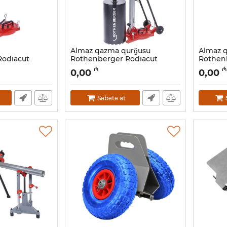
Almaz qazma qurğusu
Almaz 
Rodiacut
Rothenberger Rodiacut
Rothen
250/3.0 - FF34260
250/2.4
₼
₼
0,00
0,00
Artikul:
044001042
Artikul:
04
Səbətə at