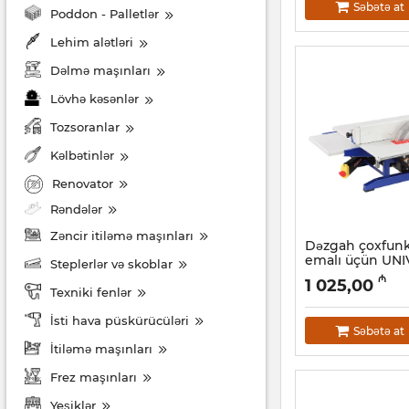
Səbətə at
Poddon - Palletlər
Lehim alətləri
Dəlmə maşınları
Lövhə kəsənlər
Tozsoranlar
Kəlbətinlər
Renovator
Rəndələr
Zəncir itiləmə maşınları
Dəzgah çoxfunks
emalı üçün UN
Steplerlər və skoblar
Artikul:
039001018
₼
1 025,00
Texniki fenlər
İsti hava püskürücüləri
Səbətə at
İtiləmə maşınları
Frez maşınları
Yeşiklər