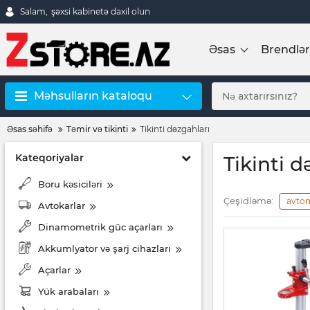
Salam,
şəxsi kabinetə daxil olun
Əsas
Brendlər
Məhsulların kataloqu
Əsas səhifə
Təmir və tikinti
Tikinti dəzgahları
Kateqoriyalar
Tikinti d
Boru kəsiciləri
Çeşidləmə:
avto
Avtokarlar
Dinamometrik güc açarları
Akkumlyator və şarj cihazları
Açarlar
Yük arabaları