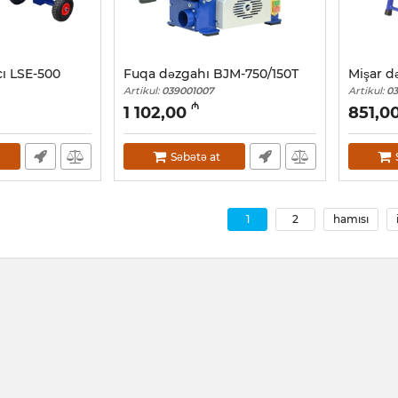
ı LSE-500
Fuqa dəzgahı BJM-750/150Т
Mişar d
Artikul:
039001007
Artikul:
0
₼
1 102,00
851,0
Səbətə at
1
2
hamısı