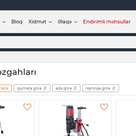
Bloq
Xidmət
Əlaqə
Endirimli məhsullar
əzgahları
matik
qiymətə görə
ada görə
reytinqə görə