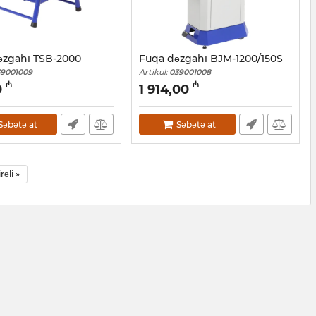
əzgahı TSB-2000
Fuqa dəzgahı BJM-1200/150S
39001009
Artikul:
039001008
₼
₼
0
1 914,00
Səbətə at
Səbətə at
irəli »