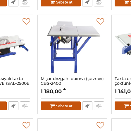
Səbətə at
iyalı taxta
Mişar dəzgahı dairəvi (çevrəvi)
Taxta e
IVERSAL-2500Е
CBS-2400
çoxfunk
2000
Artikul:
039001017
₼
1 180,00
1 141,
Artikul:
03
Səbətə at