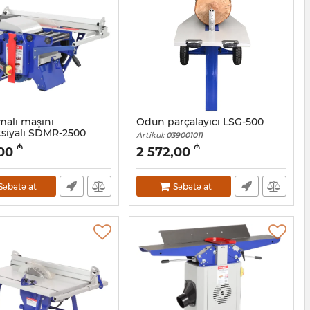
malı maşını
Odun parçalayıcı LSG-500
siyalı SDMR-2500
Artikul:
039001011
9001012
₼
₼
,00
2 572,00
Səbətə at
Səbətə at