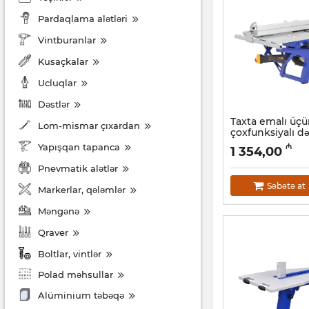
Pardaqlama alətləri
Vintburanlar
Kusaçkalar
Ucluqlar
Dəstlər
Taxta emalı üç
Lom-mismar çıxardan
çoxfunksiyalı 
2500
Yapışqan tapanca
₼
1 354,00
Artikul:
039001014
Pnevmatik alətlər
Səbətə at
Markerlar, qələmlər
Məngənə
Qraver
Boltlar, vintlər
Polad məhsullar
Alüminium təbəqə