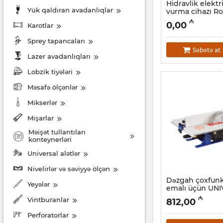
Hidravlik elektr
Yük qaldıran avadanlıqlar
vurma cihazı R
Rogroover 2-12
₼
0,00
Karotlar
Artikul:
044001029
Sprey tapancaları
Səbətə at
Lazer avadanlıqları
Lobzik tiyələri
Məsafə ölçənlər
Mikserlər
Mişarlar
Məişət tullantıları
konteynerləri
Universal alətlər
Nivelirlər və səviyyə ölçən
Dəzgah çoxfunks
Yeyələr
emalı üçün UN
Artikul:
039001022
₼
Vintburanlar
812,00
Perforatorlar