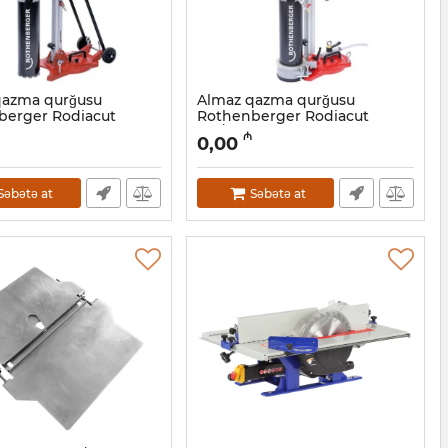
qazma qurğusu
Almaz qazma qurğusu
berger Rodiacut
Rothenberger Rodiacut
 - FF34200
150/1.4 - FF34160
₼
0,00
4001041
Artikul:
044001039
Səbətə at
Səbətə at