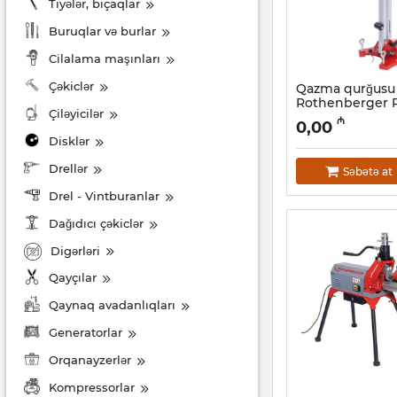
Tiyələr, bıçaqlar
Buruqlar və burlar
Cilalama maşınları
Çəkiclər
Qazma qurğusu
Rothenberger 
Çiləyicilər
FF30150
₼
0,00
Artikul:
044001040
Disklər
Drellər
Səbətə at
Drel - Vintburanlar
Dağıdıcı çəkiclər
Digərləri
Qayçılar
Qaynaq avadanlıqları
Generatorlar
Orqanayzerlər
Kompressorlar