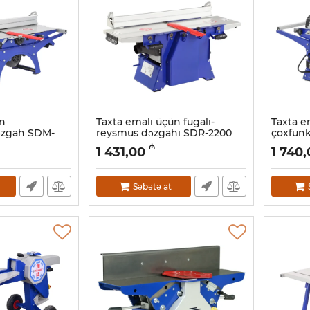
ün
Taxta emalı üçün fugalı-
Taxta e
dəzgah SDM-
reysmus dəzgahı SDR-2200
çoxfunk
Artikul:
039001013
Artikul:
03
₼
1 431,00
1 740
Səbətə at