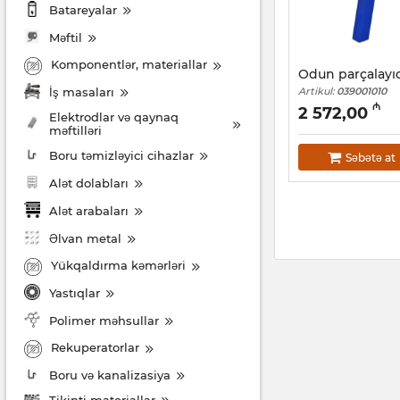
Batareyalar
Məftil
Komponentlər, materiallar
Odun parçalayıc
İş masaları
Artikul:
039001010
₼
2 572,00
Elektrodlar və qaynaq
məftilləri
Boru təmizləyici cihazlar
Səbətə at
Alət dolabları
Alət arabaları
Əlvan metal
Yükqaldırma kəmərləri
Yastıqlar
Polimer məhsullar
Rekuperatorlar
Boru və kanalizasiya
Tikinti materiallar