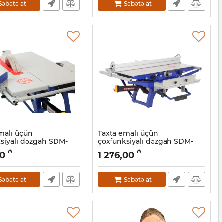
Səbətə at
Səbətə at
malı üçün
Taxta emalı üçün
siyalı dəzgah SDM-
çoxfunksiyalı dəzgah SDM-
2200
₼
₼
00
1 276,00
9001017
Artikul:
039001015
Səbətə at
Səbətə at