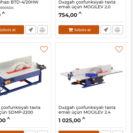
ihazı BTD-4/20HW
Dəzgah çoxfunksiyalı taxta
emalı üçün MOGILEV 2.0
9001024
Artikul:
039001023
₼
₼
0
754,00
Səbətə at
Səbətə at
çoxfunksiyalı taxta
Dəzgah çoxfunksiyalı taxta
üçün SDMP-2200
emalı üçün MOGILEV 2.4
9001020
Artikul:
039001019
₼
₼
,00
1 025,00