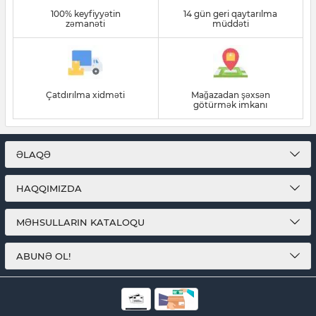
100% keyfiyyətin
14 gün geri qaytarılma
zəmanəti
müddəti
Çatdırılma xidməti
Mağazadan şəxsən
götürmək imkanı
ƏLAQƏ
HAQQIMIZDA
MƏHSULLARIN KATALOQU
ABUNƏ OL!