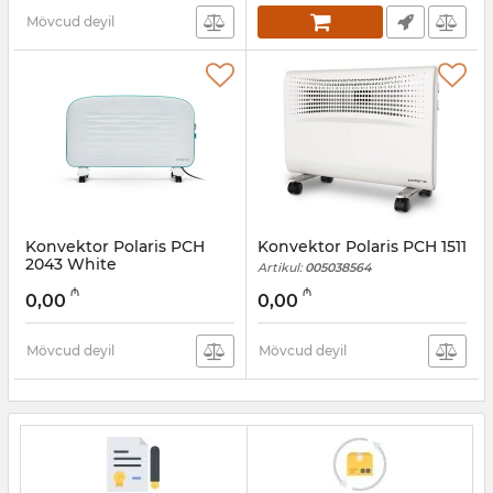
Mövcud deyil
Konvektor Polaris PСH
Konvektor Polaris PCH 1511
2043 White
Artikul:
005038564
Artikul:
005038565
₼
₼
0,00
0,00
Mövcud deyil
Mövcud deyil