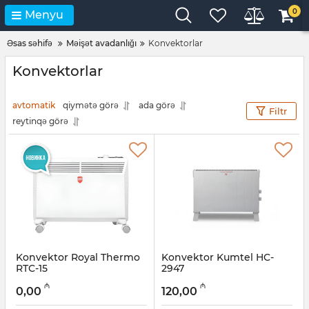
0
Menyu
Əsas səhifə
Məişət avadanlığı
Konvektorlar
Konvektorlar
avtomatik
qiymətə görə
ada görə
Filtr
reytinqə görə
Konvektor Royal Thermo
Konvektor Kumtel HC-
RTC-15
2947
Artikul:
12018407
Artikul:
014001002
₼
₼
0,00
120,00