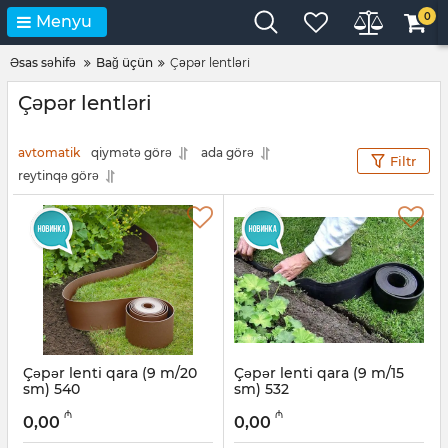
0
Menyu
Əsas səhifə
Bağ üçün
Çəpər lentləri
Çəpər lentləri
avtomatik
qiymətə görə
ada görə
Filtr
reytinqə görə
Çəpər lenti qara (9 m/20
Çəpər lenti qara (9 m/15
sm) 540
sm) 532
Artikul:
017007094
Artikul:
017007093
₼
₼
0,00
0,00