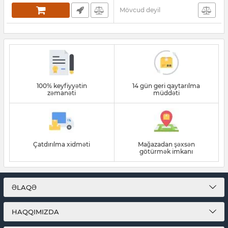
Mövcud deyil
100% keyfiyyətin
14 gün geri qaytarılma
zəmanəti
müddəti
Çatdırılma xidməti
Mağazadan şəxsən
götürmək imkanı
ƏLAQƏ
HAQQIMIZDA