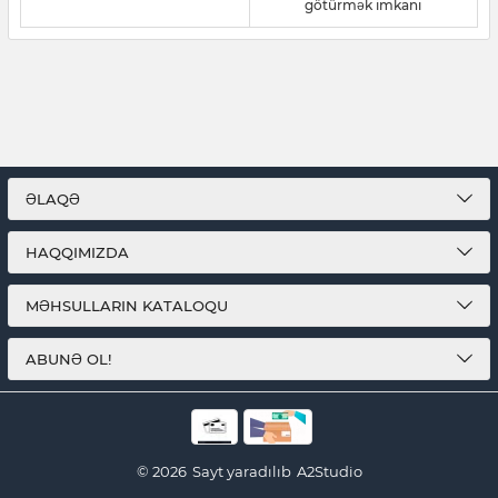
götürmək imkanı
ƏLAQƏ
HAQQIMIZDA
MƏHSULLARIN KATALOQU
ABUNƏ OL!
© 2026
Sayt yaradılıb
A2Studio