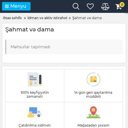
0
Menyu
Əsas səhifə
İdman və aktiv istirahət
Şahmat və dama
Şahmat və dama
Məhsullar tapılmadı
100% keyfiyyətin
14 gün geri qaytarılma
zəmanəti
müddəti
Çatdırılma xidməti
Mağazadan şəxsən