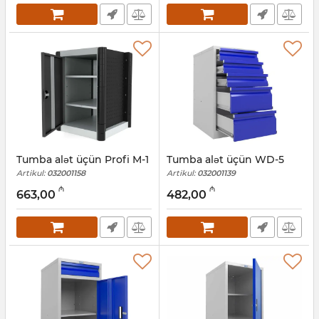
Tumba alət üçün Profi M-1
Tumba alət üçün WD-5
Artikul:
032001158
Artikul:
032001139
₼
₼
663,00
482,00