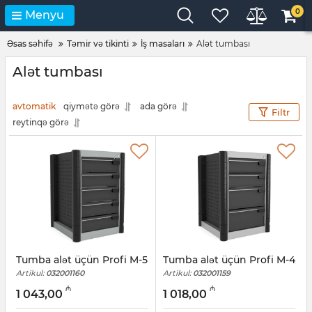
0
Menyu
Əsas səhifə
Təmir və tikinti
İş masaları
Alət tumbası
Alət tumbası
avtomatik
qiymətə görə
ada görə
Filtr
reytinqə görə
Tumba alət üçün Profi M-5
Tumba alət üçün Profi M-4
Artikul:
032001160
Artikul:
032001159
₼
₼
1 043,00
1 018,00