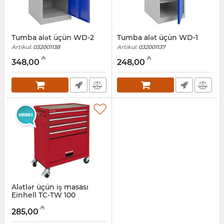
Tumba alət üçün WD-2
Tumba alət üçün WD-1
Artikul:
032001138
Artikul:
032001137
₼
₼
348,00
248,00
Alətlər üçün iş masası
Einhell TC-TW 100
(4510170)
₼
285,00
Artikul:
017011057