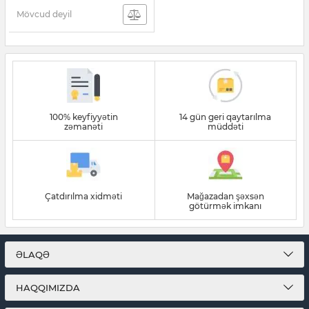
Mövcud deyil
100% keyfiyyətin
14 gün geri qaytarılma
zəmanəti
müddəti
Çatdırılma xidməti
Mağazadan şəxsən
götürmək imkanı
ƏLAQƏ
HAQQIMIZDA