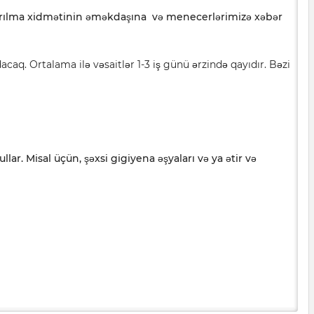
dırılma xidmətinin əməkdaşına və menecerlərimizə xəbər
acaq. Ortalama ilə vəsaitlər 1-3 iş günü ərzində qayıdır. Bəzi
r. Misal üçün, şəxsi gigiyena əşyaları və ya ətir və