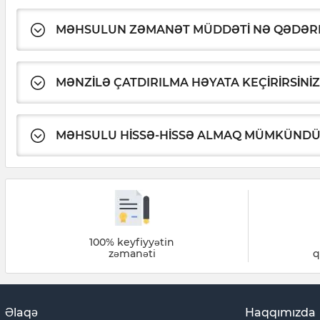
MƏHSULUN ZƏMANƏT MÜDDƏTI NƏ QƏDƏR
MƏNZILƏ ÇATDIRILMA HƏYATA KEÇIRIRSINIZ
MƏHSULU HISSƏ-HISSƏ ALMAQ MÜMKÜND
100% keyfiyyətin
zəmanəti
q
Əlaqə
Haqqımızda