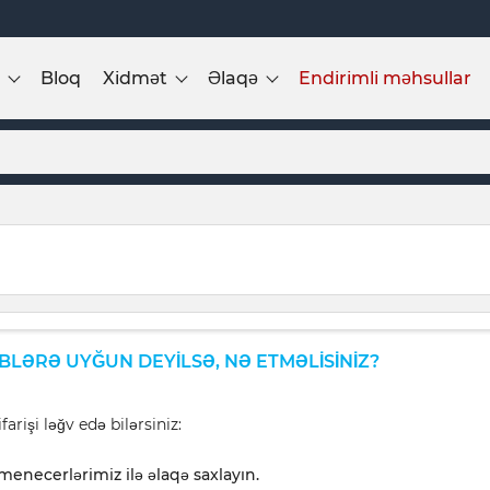
Bloq
Xidmət
Əlaqə
Endirimli məhsullar
LƏRƏ UYĞUN DEYILSƏ, NƏ ETMƏLISINIZ?
farişi ləğv edə bilərsiniz:
 menecerlərimiz ilə əlaqə saxlayın.