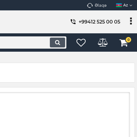
Əlaqə
Az
+99412 525 00 05
0