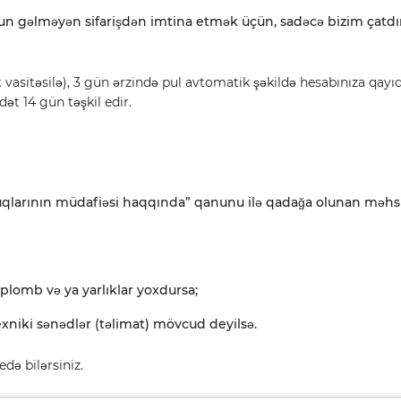
yğun gəlməyən sifarişdən imtina etmək üçün, sadəcə bizim çat
t vasitəsilə), 3 gün ərzində pul avtomatik şəkildə hesabınıza qayıd
ət 14 gün təşkil edir.
qlarının müdafiəsi haqqında” qanunu ilə qadağa olunan məhsulla
 plomb və ya yarlıklar yoxdursa;
xniki sənədlər (təlimat) mövcud deyilsə.
edə bilərsiniz.