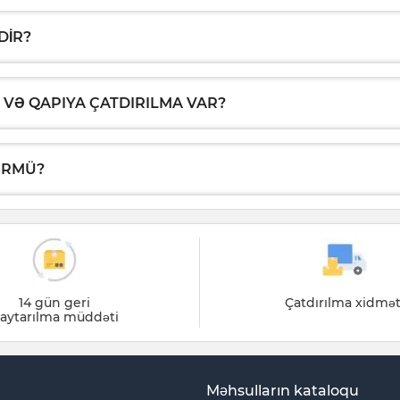
DIR?
 VƏ QAPIYA ÇATDIRILMA VAR?
ÜRMÜ?
14 gün geri
Çatdırılma xidmət
aytarılma müddəti
Məhsulların kataloqu