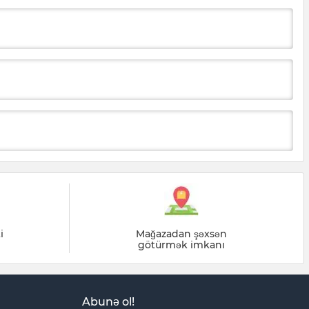
i
Mağazadan şəxsən
götürmək imkanı
Abunə ol!