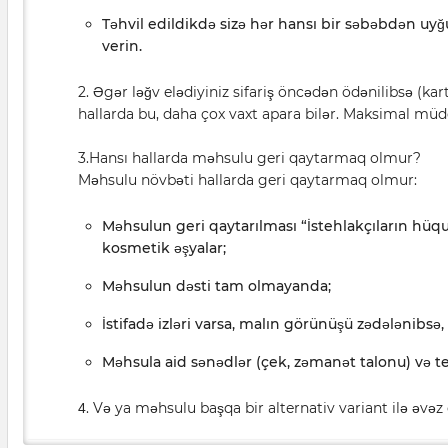
Təhvil edildikdə sizə hər hansı bir səbəbdən u
verin.
2. Əgər ləğv elədiyiniz sifariş öncədən ödənilibsə (kar
hallarda bu, daha çox vaxt apara bilər. Maksimal müdd
3.Hansı hallarda məhsulu geri qaytarmaq olmur?
Məhsulu növbəti hallarda geri qaytarmaq olmur:
Məhsulun geri qaytarılması “İstehlakçıların hüqu
kosmetik əşyalar;
Məhsulun dəsti tam olmayanda;
İstifadə izləri varsa, malın görünüşü zədələnibsə,
Məhsula aid sənədlər (çek, zəmanət talonu) və te
. Və ya məhsulu başqa bir alternativ variant ilə əvəz 
4