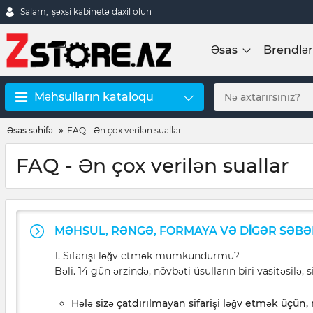
Salam,
şəxsi kabinetə daxil olun
Əsas
Brendlər
Məhsulların kataloqu
Əsas səhifə
FAQ - Ən çox verilən suallar
FAQ - Ən çox verilən suallar
MƏHSUL, RƏNGƏ, FORMAYA VƏ DIGƏR SƏBƏB
1. Sifarişi ləğv etmək mümkündürmü?
Bəli. 14 gün ərzində, növbəti üsulların biri vasitəsilə, si
Hələ sizə çatdırılmayan sifarişi ləğv etmək üçün,