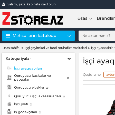
Salam,
şəxsi kabinetə daxil olun
Əsas
Brendlər
Məhsulların kataloqu
Əsas səhifə
Işçi geyimləri və fərdi mühafizə vasitələri
İşçi ayaqqabılar
Kateqoriyalar
İşçi ayaq
İşçi ayaqqabıları
Çeşidləmə:
avto
Qoruyucu kaskalar və
papaqlar
Qoruyucu əlcəklər
Qoruyucu işçi aksessuarları
İşçi jileti
İş gödəkçələri