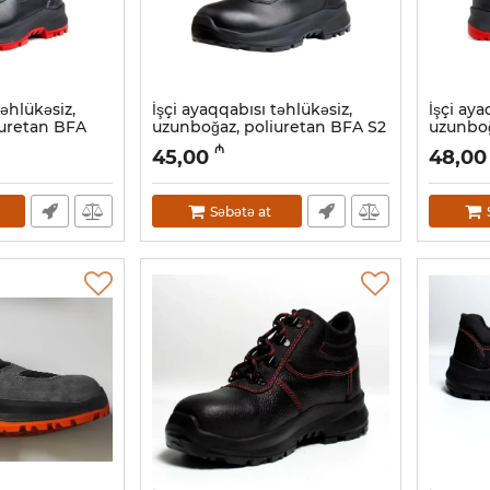
təhlükəsiz,
İşçi ayaqqabısı təhlükəsiz,
İşçi aya
iuretan BFA
uzunboğaz, poliuretan BFA S2
uzunboğ
1020 (23A)
1040 S3
₼
45,00
48,00
Artikul:
034001008
Artikul:
0
Səbətə at