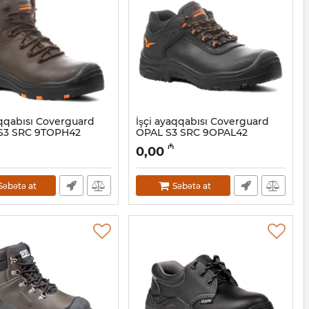
aqqabısı Coverguard
İşçi ayaqqabısı Coverguard
S3 SRC 9TOPH42
OPAL S3 SRC 9OPAL42
8001035
Artikul:
028001034
₼
0,00
Səbətə at
Səbətə at