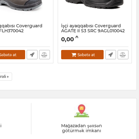
aqqabısı Coverguard
İşçi ayaqqabısı Coverguard
9FLH370042
AGATE II S3 SRC 9AGL010042
8001031
Artikul:
028001030
₼
0,00
Səbətə at
Səbətə at
irəli »
i
Mağazadan şəxsən
götürmək imkanı