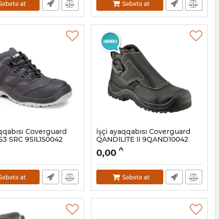
Səbətə at
Səbətə at
aqqabısı Coverguard
İşçi ayaqqabısı Coverguard
S3 SRC 9SIL150042
QANDILITE II 9QAND10042
8001039
Artikul:
028001038
₼
0,00
Səbətə at
Səbətə at