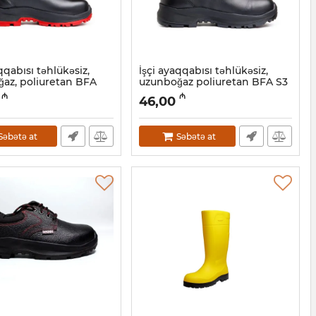
qqabısı təhlükəsiz,
İşçi ayaqqabısı təhlükəsiz,
az, poliuretan BFA
uzunboğaz poliuretan BFA S3
 (26A)
1020 (23A)
₼
₼
46,00
34001009
Artikul:
034001007
Səbətə at
Səbətə at