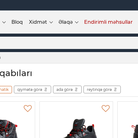
Bloq
Xidmət
Əlaqə
Endirimli məhsullar
ı
qabıları
matik
qiymətə görə
ada görə
reytinqə görə