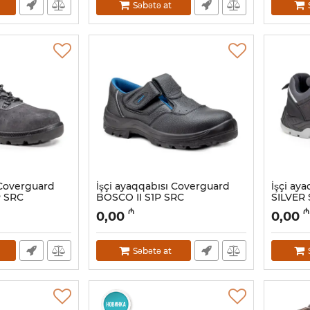
Səbətə at
 Coverguard
İşçi ayaqqabısı Coverguard
İşçi ay
 SRC
BOSCO II S1P SRC
SILVER 
9BOSC10042
Artikul:
02
₼
₼
0,00
0,00
Artikul:
028001040
Səbətə at