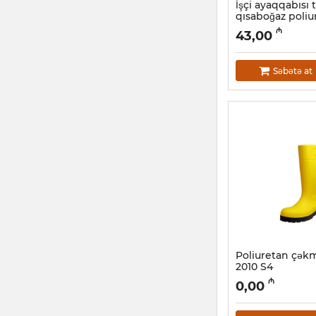
İşçi ayaqqabısı 
qısaboğaz poliu
S1 (21A)
₼
43,00
Artikul:
034001006
Səbətə at
Poliuretan çək
2010 S4
Artikul:
034001002
₼
0,00