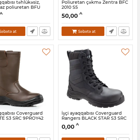
qqabısı təhlükəsiz,
Poliuretan çəkmə Zentra BFC
az poliuretan BFU
2010 S5
Artikul:
034001003
₼
₼
50,00
34001004
Səbətə at
Səbətə at
aqqabısı Coverguard
İşçi ayaqqabısı Coverguard
TE S3 SRC 9PROY42
Rangers BLACK STAR S3 SRC
9BLAC10042
8001043
₼
0,00
Artikul:
028001042