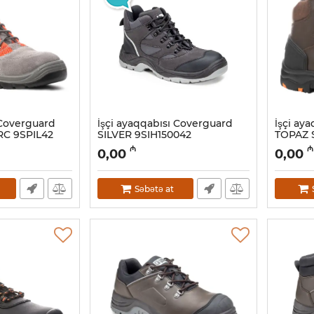
 Coverguard
İşçi ayaqqabısı Coverguard
İşçi ay
RC 9SPIL42
SILVER 9SIH150042
TOPAZ 
Artikul:
028001036
Artikul:
02
₼
₼
0,00
0,00
Səbətə at