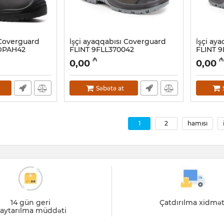
 Coverguard
İşçi ayaqqabısı Coverguard
İşçi ay
OPAH42
FLINT 9FLL370042
FLINT 
Artikul:
028001032
Artikul:
02
₼
₼
0,00
0,00
Səbətə at
1
2
hamısı
14 gün geri
Çatdırılma xidmət
aytarılma müddəti