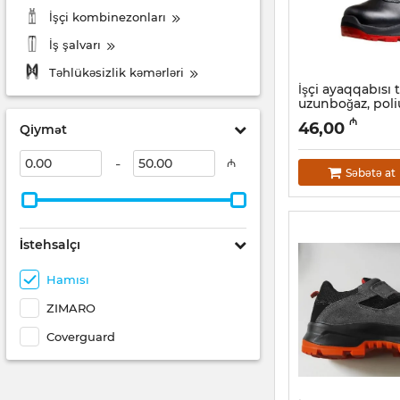
İşçi kombinezonları
İş şalvarı
Təhlükəsizlik kəmərləri
İşçi ayaqqabısı 
uzunboğaz, pol
1040 S2 (26A)
₼
46,00
Qiymət
Artikul:
034001010
-
₼
Səbətə at
İstehsalçı
Hamısı
ZIMARO
Coverguard