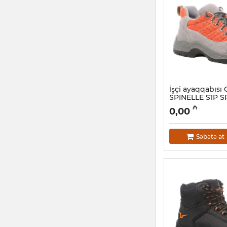
İşçi ayaqqabısı
SPINELLE S1P S
Artikul:
028001037
₼
0,00
Səbətə at