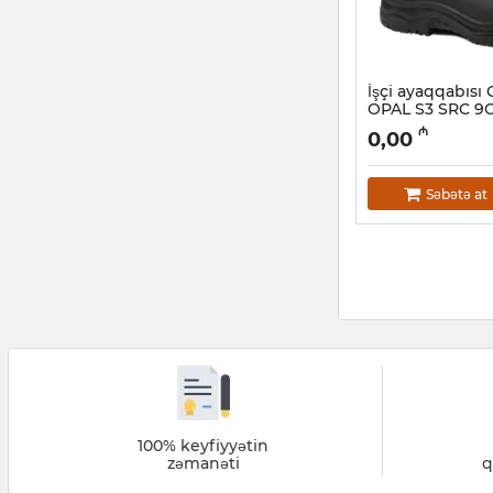
İşçi ayaqqabısı
OPAL S3 SRC 9
Artikul:
028001033
₼
0,00
Səbətə at
100% keyfiyyətin
zəmanəti
q