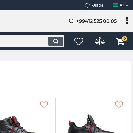
Əlaqə
Az
+99412 525 00 05
0