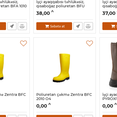
təhlükəsiz,
İşçi ayaqqabısı təhlükəsiz,
İşçi aya
retan BFA 1010
qısaboğaz poliuretan BFU
qısaboğ
6040 S3
6020 S3
₼
38,00
37,00
Artikul:
034001005
Artikul:
0
Səbətə at
mə Zentra BFC
Poliuretan çəkmə Zentra BFC
İşçi ay
2010 O4
PYROXI
Artikul:
034001001
Artikul:
02
₼
₼
0,00
0,00