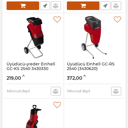
Üyüdücü-şreder Einhell
Üyüdücü Einhell GC-RS
GC-KS 2540 3430330
2540 (3430620)
Artikul:
017007095
Artikul:
017007054
₼
₼
219,00
372,00
Mövcud deyil
Mövcud deyil