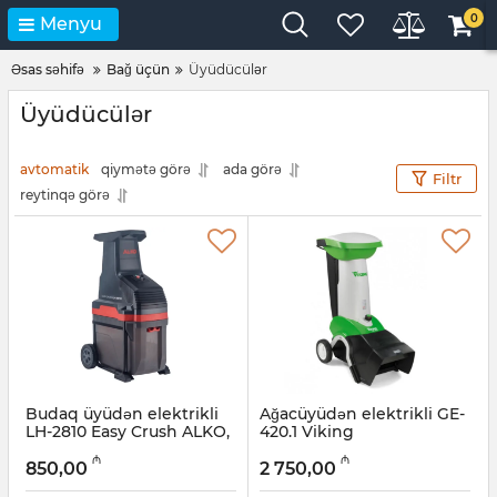
0
Menyu
Əsas səhifə
Bağ üçün
Üyüdücülər
Üyüdücülər
avtomatik
qiymətə görə
ada görə
Filtr
reytinqə görə
Budaq üyüdən elektrikli
Ağacüyüdən elektrikli GE-
LH-2810 Easy Crush ALKO,
420.1 Viking
113873
Artikul:
12018562
₼
₼
850,00
2 750,00
Artikul:
12018563