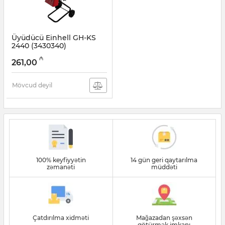
Üyüdücü Einhell GH-KS
2440 (3430340)
Artikul:
017007053
₼
261,00
Mövcud deyil
100% keyfiyyətin
14 gün geri qaytarılma
zəmanəti
müddəti
Çatdırılma xidməti
Mağazadan şəxsən
götürmək imkanı