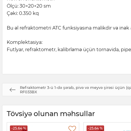
Ölçü: 30×20×20 sm
Çəki: 0.350 kq
Bu əl refraktometri ATC funksiyasına malikdir və inək ağ
Komplektasiya:
Futlyar, refraktometr, kalibrləmə üçün tornavida, pipet
Refraktometr 3-ü 1-də şərab, pivə və meyvə şirəsi üçün (qa
RF033BX
Tövsiyə olunan məhsullar
-25.64 %
-25.64 %