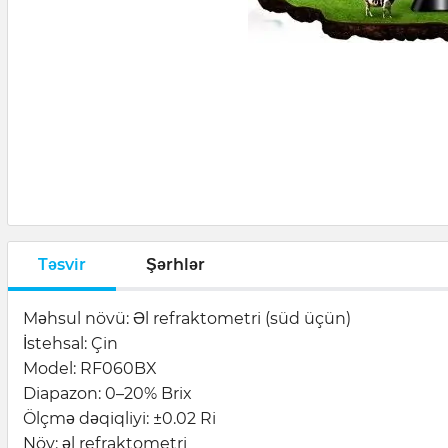
Təsvir
Şərhlər
Məhsul növü: Əl refraktometri (süd üçün)
İstehsal: Çin
Model: RF060BX
Diapazon: 0–20% Brix
Ölçmə dəqiqliyi: ±0.02 Ri
Növ: əl refraktometri