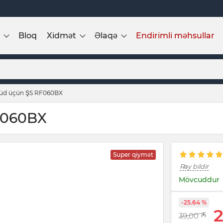
Bloq
Xidmət
Əlaqə
Endirimli məhsullar
süd üçün ŞS RF060BX
F060BX
Super qiymət
Rəy bildir
Mövcuddur
-25.64 %
2
39,00
₼