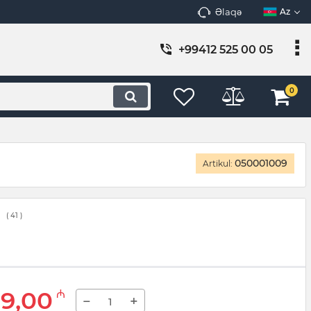
Əlaqə
Az
+99412 525 00 05
0
050001009
Artikul:
(
41
)
9,00
₼
−
+