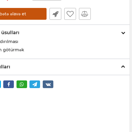
bətə əlavə et
 üsulları
dırılması
n götürmək
lları