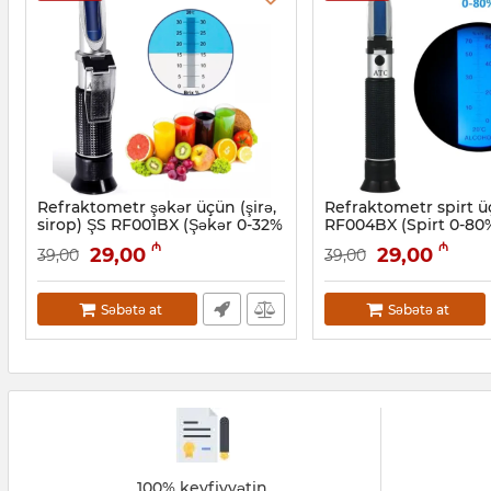
Refraktometr şəkər üçün (şirə,
Refraktometr spirt 
sirop) ŞS RF001BX (Şəkər 0-32%
RF004BX (Spirt 0-80
Brix)
Artikul:
050001002
₼
₼
29,00
29,00
39,00
39,00
Artikul:
050001001
Səbətə at
Səbətə at
100% keyfiyyətin