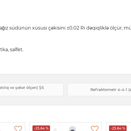
ız südünün xüsusi çəkisini ±0.02 Ri dəqiqliklə ölçür, müxtə
ka, salfet.
tılıq və şəkər ölçən) ŞS
Refraktometr 4-ü-1 (
-25.64 %
-25.64 %