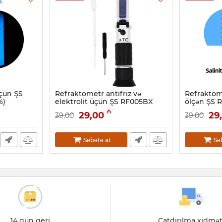
üçün ŞS
Refraktometr antifriz və
Refraktom
%)
elektrolit üçün ŞS RF005BX
ölçən ŞS 
Artikul:
050001003
Artikul:
0500
₼
29,00
29
39,00
39,00
Səbətə at
Sə
14 gün geri
Çatdırılma xidmət