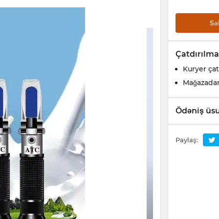
Sə
Çatdırılma
Kuryer çat
Mağazada
Ödəniş üsu
Paylaş: