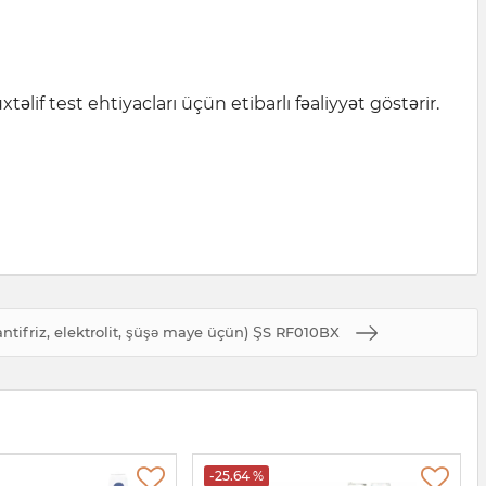
lif test ehtiyacları üçün etibarlı fəaliyyət göstərir.
antifriz, elektrolit, şüşə maye üçün) ŞS RF010BX
-25.64 %