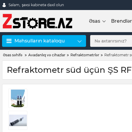
Salam,
şəxsi kabinetə daxil olun
Əsas
Brendlər
Məhsulların kataloqu
Əsas səhifə
Avadanlıq və cihazlar
Refraktometrlər
Refraktometr 
Refraktometr süd üçün ŞS R