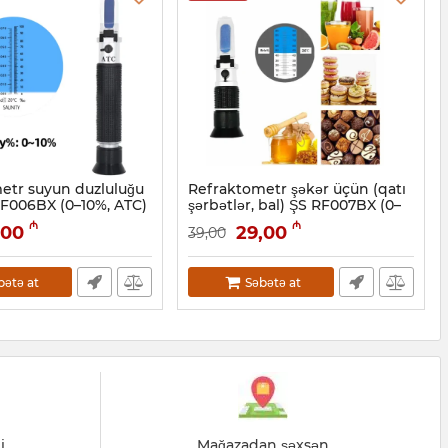
etr suyun duzluluğu
Refraktometr şəkər üçün (qatı
RF006BX (0–10%, ATC)
şərbətlər, bal) ŞS RF007BX (0–
90% Brix)
01004
₼
₼
,00
29,00
39,00
Artikul:
050001005
bətə at
Səbətə at
i
Mağazadan şəxsən