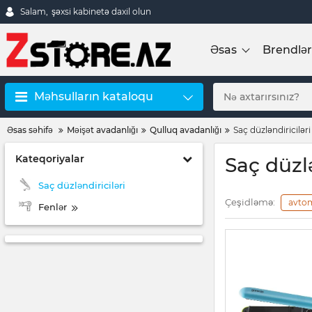
Salam,
şəxsi kabinetə daxil olun
Əsas
Brendlər
Məhsulların kataloqu
Əsas səhifə
Məişət avadanlığı
Qulluq avadanlığı
Saç düzləndiriciləri
Kateqoriyalar
Saç düzlə
Saç düzləndiriciləri
Çeşidləmə:
avto
Fenlər