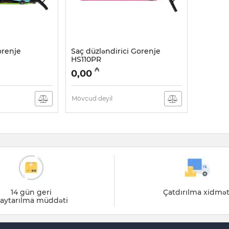
orenje
Saç düzləndirici Gorenje
HS110PR
Artikul:
005038290
₼
0,00
Mövcud deyil
14 gün geri
Çatdırılma xidmət
aytarılma müddəti