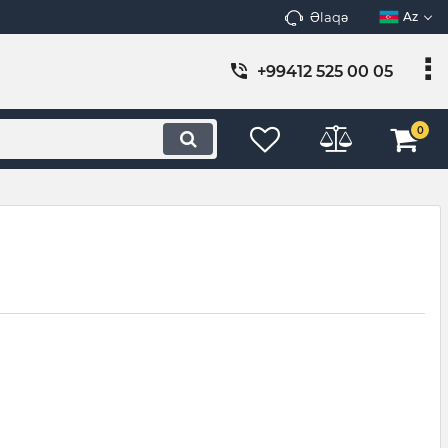
Əlaqə
Az
+99412 525 00 05
0