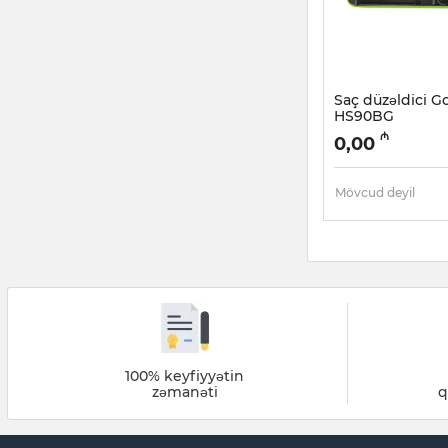
Saç düzəldici G
HS90BG
Artikul:
005038291
₼
0,00
Mövcud deyil
100% keyfiyyətin
zəmanəti
q