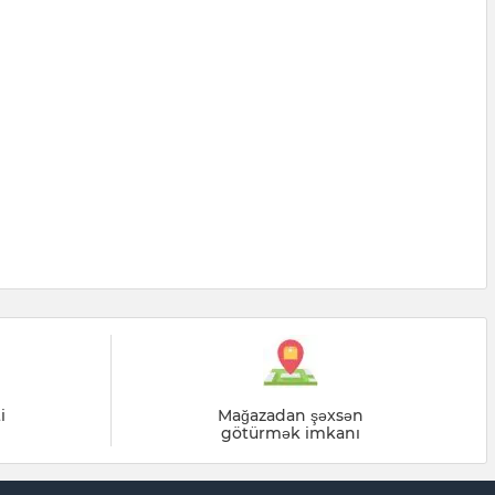
i
Mağazadan şəxsən
götürmək imkanı