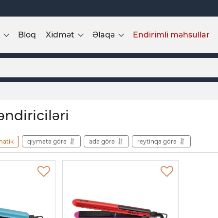
Bloq
Xidmət
Əlaqə
Endirimli məhsullar
ndiriciləri
matik
qiymətə görə
ada görə
reytinqə görə