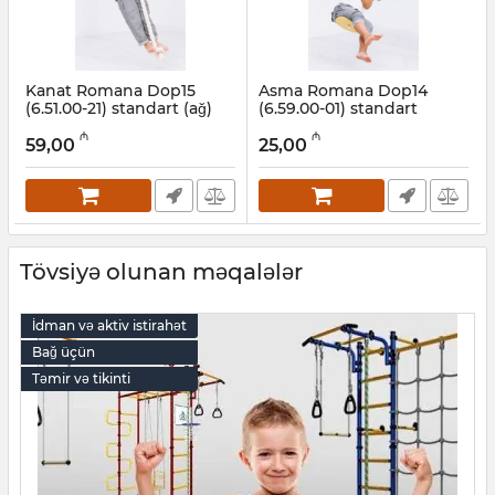
Kanat Romana Dop15
Asma Romana Dop14
(6.51.00-21) standart (ağ)
(6.59.00-01) standart
Artikul:
001002065
Artikul:
001002064
₼
₼
59,00
25,00
Tövsiyə olunan məqalələr
İdman və aktiv istirahət
Bağ üçün
Təmir və tikinti