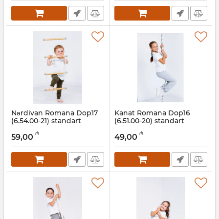
Nərdivan Romana Dop17
Kanat Romana Dop16
(6.54.00-21) standart
(6.51.00-20) standart
(rəngli)
Artikul:
001002067
₼
₼
59,00
49,00
Artikul:
001002066