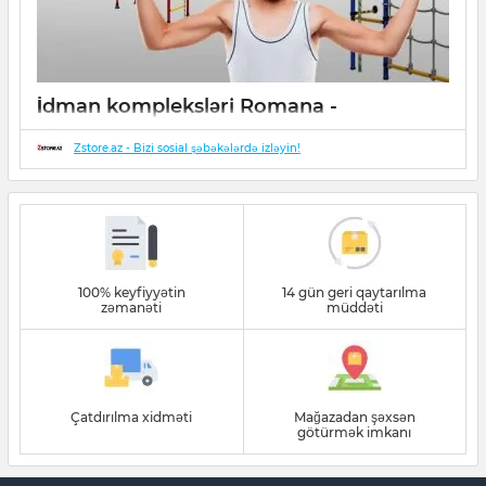
İdman kompleksləri Romana -
uşaqlarınız üçün!
Zstore.az - Bizi sosial şəbəkələrdə izləyin!
17 May 2022
0
50
100% keyfiyyətin
14 gün geri qaytarılma
zəmanəti
müddəti
Çatdırılma xidməti
Mağazadan şəxsən
götürmək imkanı