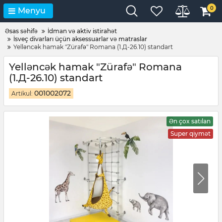
0
Menyu
Əsas səhifə
İdman və aktiv istirahət
İsveç divarları üçün aksessuarlar və matraslar
Yelləncək hamak "Zürafə" Romana (1.Д-26.10) standart
Yelləncək hamak "Zürafə" Romana
(1.Д-26.10) standart
001002072
Artikul:
Ən çox satılan
Super qiymət