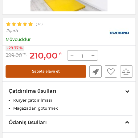
(
17
)
2 şərh
Mövcuddur
-29.77 %
210,00
₼
−
+
299,00
₼
Səbətə əlavə et
Çatdırılma üsulları
Kuryer çatdırılması
Mağazadan götürmək
Ödəniş üsulları