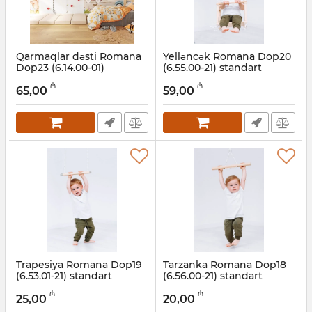
Qarmaqlar dəsti Romana
Yelləncək Romana Dop20
Dop23 (6.14.00-01)
(6.55.00-21) standart
standart
Artikul:
001002070
₼
₼
65,00
59,00
Artikul:
001002071
Trapesiya Romana Dop19
Tarzanka Romana Dop18
(6.53.01-21) standart
(6.56.00-21) standart
Artikul:
001002069
Artikul:
001002068
₼
₼
25,00
20,00