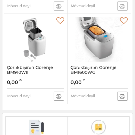
Mövcud deyil
Mövcud deyil
Çörəkbişirən Gorenje
Çörəkbişirən Gorenje
BM910WII
BM1600WG
Artikul:
005038273
Artikul:
005038272
₼
₼
0,00
0,00
Mövcud deyil
Mövcud deyil