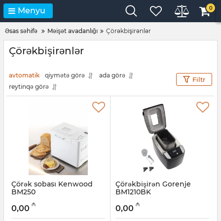
0
Menyu
Əsas səhifə
Məişət avadanlığı
Çörəkbişirənlər
Çörəkbişirənlər
avtomatik
qiymətə görə
ada görə
Filtr
reytinqə görə
Çörək sobası Kenwood
Çörəkbişirən Gorenje
BM250
BM1210BK
Artikul:
005038422
Artikul:
005038274
₼
₼
0,00
0,00