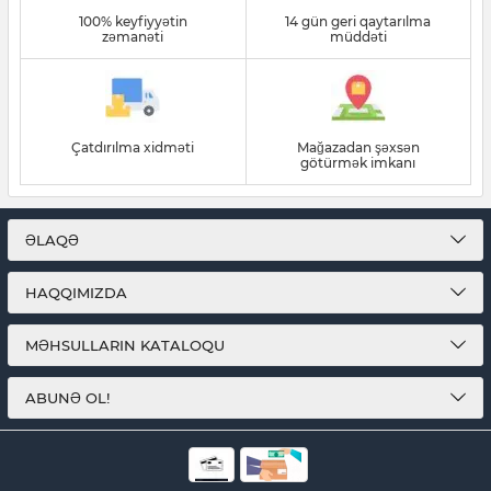
100% keyfiyyətin
14 gün geri qaytarılma
zəmanəti
müddəti
Çatdırılma xidməti
Mağazadan şəxsən
götürmək imkanı
ƏLAQƏ
HAQQIMIZDA
MƏHSULLARIN KATALOQU
ABUNƏ OL!