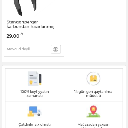
Ştangenpərgar
karbondan hazırlanmış
80500 (к0000027748)
₼
29,00
Artikul:
003001522
Mövcud deyil
100% keyfiyyətin
14 gün geri qaytarılma
zəmanəti
müddəti
Çatdırılma xidməti
Mağazadan şəxsən