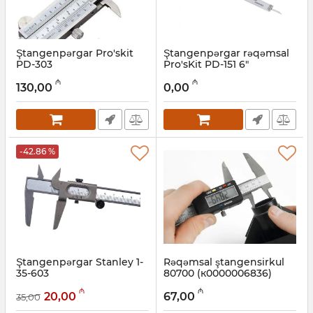
Ştangenpərgar Pro'skit
Ştangenpərgar rəqəmsal
PD-303
Pro'sKit PD-151 6"
(ELECTRONIC CALIPER
Artikul:
027001115
₼
₼
150MM)
130,00
0,00
Artikul:
027001116
-42.86 %
Ştangenpərgar Stanley 1-
Rəqəmsal ştangensirkul
35-603
80700 (к0000006836)
Artikul:
12018085
Artikul:
003001506
₼
₼
20,00
67,00
35,00