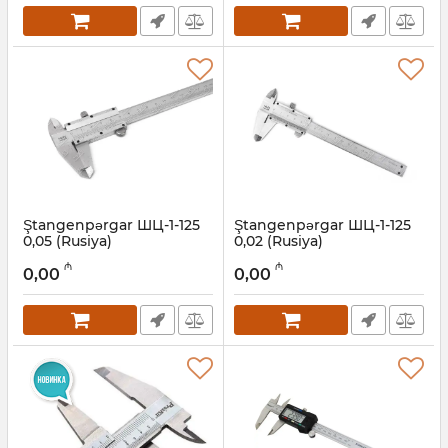
Ştangenpərgar ШЦ-1-125
Ştangenpərgar ШЦ-1-125
0,05 (Rusiya)
0,02 (Rusiya)
Artikul:
052001002
Artikul:
052001001
₼
₼
0,00
0,00