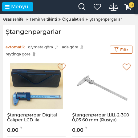
0
Menyu
Əsas səhifə
Təmir və tikinti
Ölçü alətləri
Ştangenpərgarlar
Ştangenpərgarlar
avtomatik
qiymətə görə
ada görə
Filtr
reytinqə görə
Ştangenpərgar Digital
Ştangenpərgar ШЦ-2-300
Caliper LCD ilə
0,05 60 mm (Rusiya)
Artikul:
12018408
Artikul:
052001009
₼
₼
0,00
0,00