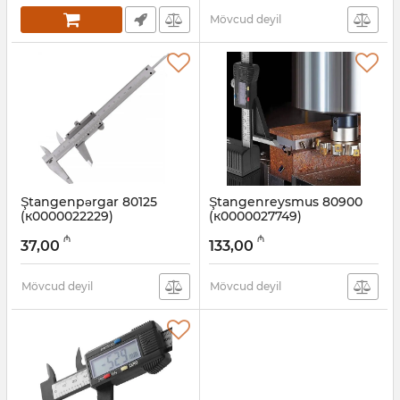
Mövcud deyil
Ştangenpərgar 80125
Ştangenreysmus 80900
(к0000022229)
(к0000027749)
Artikul:
003001515
Artikul:
003001510
₼
₼
37,00
133,00
Mövcud deyil
Mövcud deyil