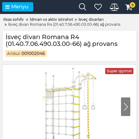
0
Menyu
Əsas səhifə
İdman və aktiv istirahət
İsveç divarları
İsveç divarı Romana R4 (01.40.7.06.490.03.00-66) ağ provans
İsveç divarı Romana R4
(01.40.7.06.490.03.00-66) ağ provans
001002046
Artikul:
Super qiymət