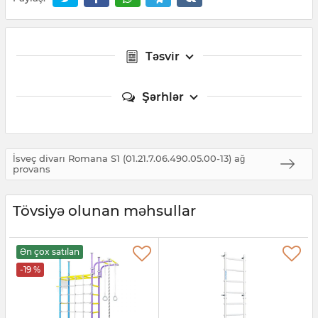
Təsvir
Şərhlər
İsveç divarı Romana S1 (01.21.7.06.490.05.00-13) ağ
provans
Tövsiyə olunan məhsullar
Ən çox satılan
-19 %