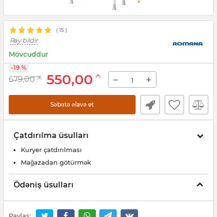
(
15
)
Rəy bildir
Mövcuddur
-19 %
550,00
₼
−
+
679,00
₼
Səbətə əlavə et
Çatdırılma üsulları
Kuryer çatdırılması
Mağazadan götürmək
Ödəniş üsulları
Paylaş: