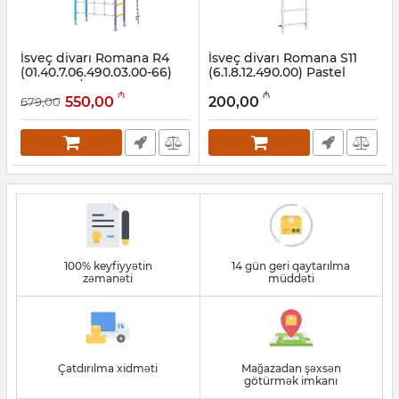
İsveç divarı Romana R4
İsveç divarı Romana S11
(01.40.7.06.490.03.00-66)
(6.1.8.12.490.00) Pastel
yasəmən/mavi
Artikul:
001002045
₼
₼
550,00
200,00
679,00
Artikul:
001002047
100% keyfiyyətin
14 gün geri qaytarılma
zəmanəti
müddəti
Çatdırılma xidməti
Mağazadan şəxsən
götürmək imkanı