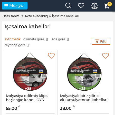
0
Menyu
Əsas səhifə
Avto avadanlıq
İşəsalma kabelləri
İşəsalma kabelləri
avtomatik
qiymətə görə
ada görə
Filtr
reytinqə görə
İzolyasiya edilmiş klipsli
İzolyasiyalı birləşdirici,
başlanğıc kabeli GYS
akkumulyatorun kabelləri
056343
3 / 5,5 l (500 A), 2 x 3,5 м, 25
₼
₼
мм² GYS 056336
55,00
38,00
Artikul:
101326
Artikul:
101325