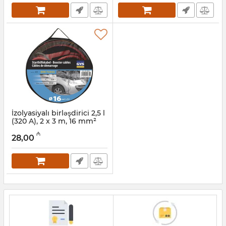
İzolyasiyalı birləşdirici 2,5 l
(320 A), 2 x 3 m, 16 mm²
GYS 056329
₼
28,00
Artikul:
101324