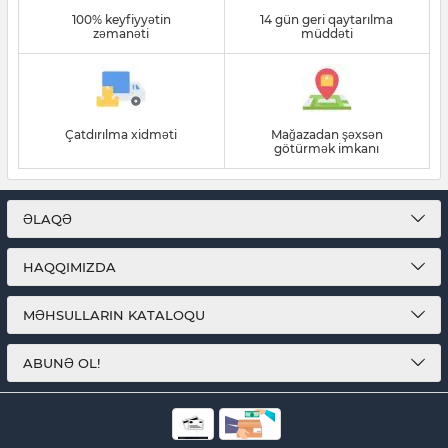
100% keyfiyyətin
14 gün geri qaytarılma
zəmanəti
müddəti
Çatdırılma xidməti
Mağazadan şəxsən
götürmək imkanı
ƏLAQƏ
HAQQIMIZDA
MƏHSULLARIN KATALOQU
ABUNƏ OL!