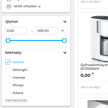
Mövcud deyil
İstilik cihazları
Qiymət
-
₼
İstehsalçı
Hamısı
Qəhvədəmləyən
KF3100WH
Delonghi
Artikul:
005038480
₼
0,00
Gorenje
Philips
Mövcud deyil
Polaris
Hamısına bax