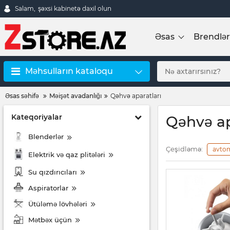
Salam,
şəxsi kabinetə daxil olun
Əsas
Brendlər
Məhsulların kataloqu
Əsas səhifə
Məişət avadanlığı
Qəhvə aparatları
Kateqoriyalar
Qəhvə ap
Blenderlər
Çeşidləmə:
avto
Elektrik və qaz plitələri
Su qızdırıcıları
Aspiratorlar
Ütüləmə lövhələri
Mətbəx üçün