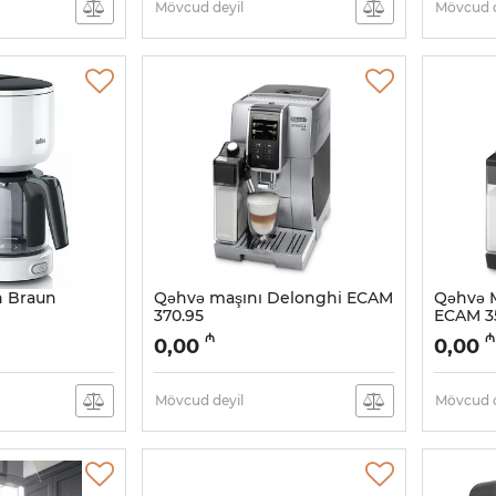
Mövcud deyil
Mövcud d
 Braun
Qəhvə maşını Delonghi ECAM
Qəhvə M
370.95
ECAM 35
Artikul:
005038479
Artikul:
0
₼
₼
0,00
0,00
Mövcud deyil
Mövcud d