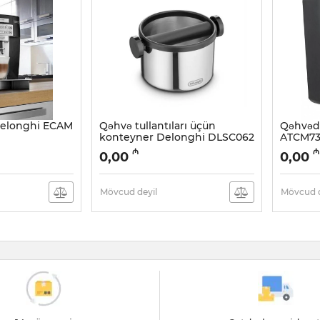
Delonghi ECAM
Qəhvə tullantıları üçün
Qəhvəd
konteyner Delonghi DLSC062
ATCM73
Artikul:
005038420
Artikul:
0
₼
₼
0,00
0,00
Mövcud deyil
Mövcud d