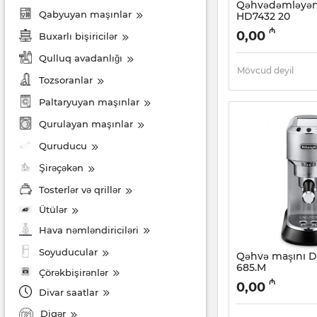
Qəhvədəmləyən 
Qabyuyan maşınlar
HD7432 20
Artikul:
005038488
₼
0,00
Buxarlı bişiricilər
Qulluq avadanlığı
Mövcud deyil
Tozsoranlar
Paltaryuyan maşınlar
Qurulayan maşınlar
Quruducu
Şirəçəkən
Tosterlər və qrillər
Ütülər
Hava nəmləndiriciləri
Soyuducular
Qəhvə maşını D
685.M
Çörəkbişirənlər
Artikul:
005038484
₼
0,00
Divar saatlar
Digər