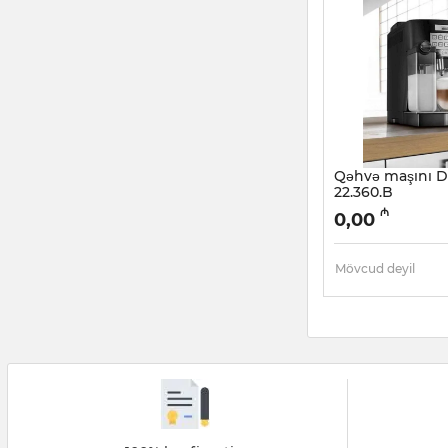
Qəhvə maşını 
22.360.B
Artikul:
005038476
₼
0,00
Mövcud deyil