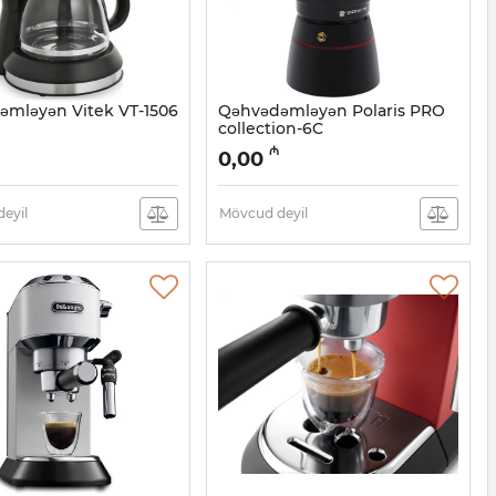
əmləyən Vitek VT-1506
Qəhvədəmləyən Polaris PRO
collection-6C
05038490
Artikul:
005038489
₼
0,00
eyil
Mövcud deyil