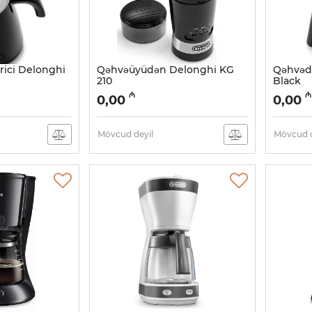
rici Delonghi
Qəhvəüyüdən Delonghi KG
Qəhvəd
210
Black
Artikul:
005038491
Artikul:
0
₼
₼
0,00
0,00
Mövcud deyil
Mövcud d