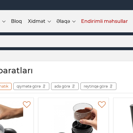
Bloq
Xidmət
Əlaqə
Endirimli məhsullar
aratları
matik
qiymətə görə
ada görə
reytinqə görə