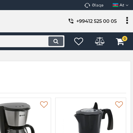
Əlaqə
Az
+99412 525 00 05
0