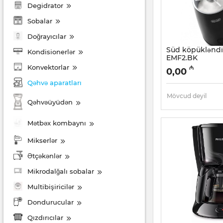
Degidrator
Sobalar
Doğrayıcılar
Süd köpükləndi
Kondisionerlər
EMF2.BK
Konvektorlar
Artikul:
005038512
₼
0,00
Qəhvə aparatları
Mövcud deyil
Qəhvəüyüdən
Mətbəx kombaynı
Mikserlər
Ətçəkənlər
Mikrodalğalı sobalar
Multibişiricilər
Dondurucular
Qızdırıcılar