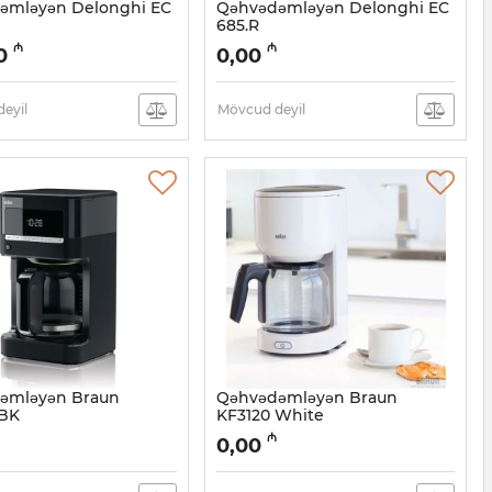
əmləyən Delonghi EC
Qəhvədəmləyən Delonghi EC
685.R
05038486
Artikul:
005038485
₼
₼
0
0,00
eyil
Mövcud deyil
əmləyən Braun
Qəhvədəmləyən Braun
BK
KF3120 White
05038482
Artikul:
005038481
₼
0,00