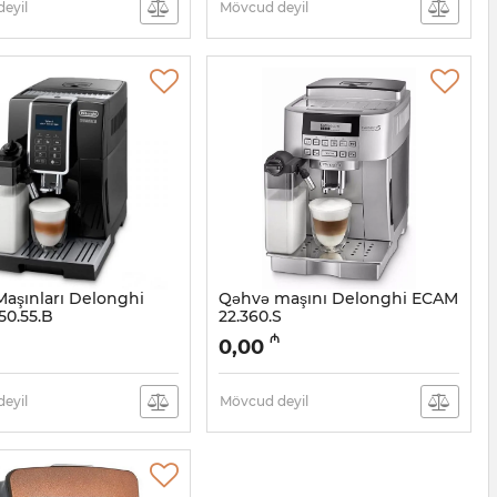
eyil
Mövcud deyil
aşınları Delonghi
Qəhvə maşını Delonghi ECAM
0.55.B
22.360.S
05038478
Artikul:
005038477
₼
0,00
eyil
Mövcud deyil