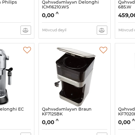
Philips
Qəhvədəmləyən Delonghi
Qəhvəd
ICM16210.WS
685.W
Artikul:
005038487
Artikul:
0
₼
0,00
459,0
Mövcud deyil
Mövcud d
elonghi EC
Qəhvədəmləyən Braun
Qəhvəd
KF7125BK
KF7020
Artikul:
005038483
Artikul:
0
₼
₼
0,00
0,00