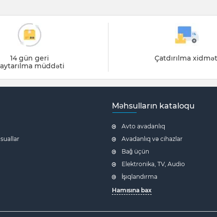
14 gün geri
Çatdırılma xidmət
aytarılma müddəti
Məhsulların kataloqu
Avto avadanlıq
 suallar
Avadanlıq və cihazlar
Bağ üçün
Elektronika, TV, Audio
İşıqlandırma
Hamısına bax