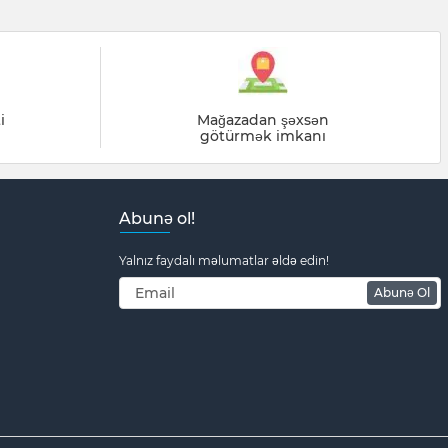
i
Mağazadan şəxsən
götürmək imkanı
Abunə ol!
Yalnız faydalı məlumatlar əldə edin!
Abunə Ol