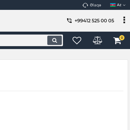
Əlaqə
Az
+99412 525 00 05
0