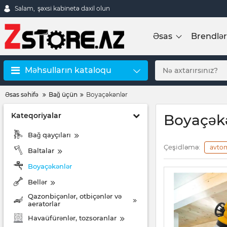
Salam,
şəxsi kabinetə daxil olun
Əsas
Brendlər
Məhsulların kataloqu
Əsas səhifə
Bağ üçün
Boyaçəkənlər
Kateqoriyalar
Boyaçək
Bağ qayçıları
Çeşidləmə:
avto
Baltalar
Boyaçəkənlər
Bellər
Qazonbiçənlər, otbiçənlər və
aeratorlar
Havaüfürənlər, tozsoranlar