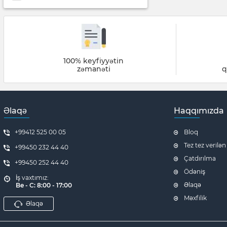
100% keyfiyyətin
zəmanəti
q
Əlaqə
Haqqımızda
+99412 525 00 05
Bloq
Tez tez verilən
+99450 232 44 40
Çatdırılma
+99450 252 44 40
Ödəniş
İş vaxtımız:
Əlaqə
Be - C: 8:00 - 17:00
Məxfilik
Əlaqə