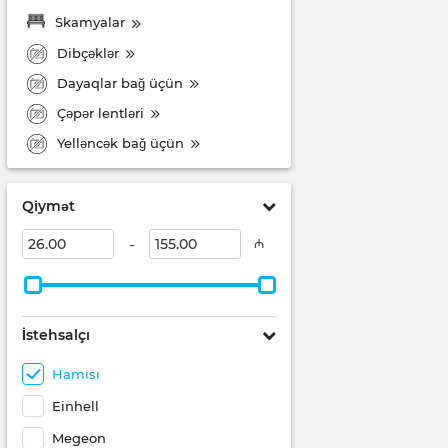
Skamyalar
Dibçəklər
Dayaqlar bağ üçün
Çəpər lentləri
Yelləncək bağ üçün
Qiymət
-
₼
İstehsalçı
Hamısı
Einhell
Megeon