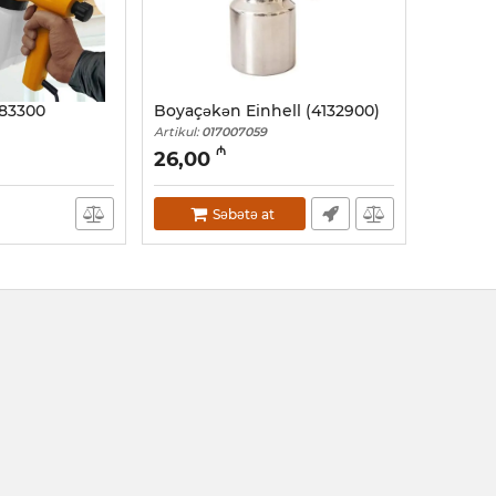
i 83300
Boyaçəkən Einhell (4132900)
Artikul:
017007059
₼
26,00
Səbətə at