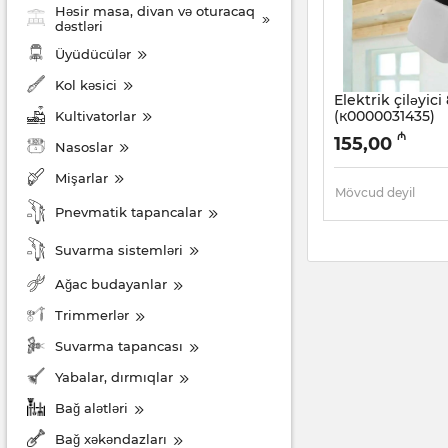
Həsir masa, divan və oturacaq
dəstləri
Üyüdücülər
Kol kəsici
Elektrik çiləyic
(к0000031435)
Kultivatorlar
Artikul:
003001429
₼
155,00
Nasoslar
Mişarlar
Mövcud deyil
Pnevmatik tapancalar
Suvarma sistemləri
Ağac budayanlar
Trimmerlər
Suvarma tapancası
Yabalar, dırmıqlar
Bağ alətləri
Bağ xəkəndazları