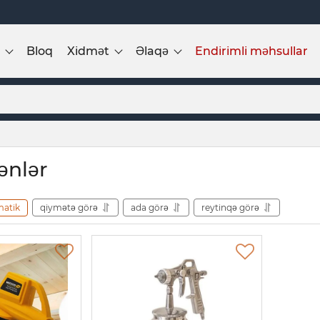
Bloq
Xidmət
Əlaqə
Endirimli məhsullar
ənlər
matik
qiymətə görə
ada görə
reytinqə görə