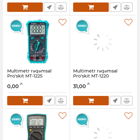
Multimetr rəqəmsal
Multimetr rəqəmsal
Pro'skit MT-1225
Pro'skit MT-1220
Artikul:
027001022
Artikul:
027001023
₼
₼
0,00
31,00