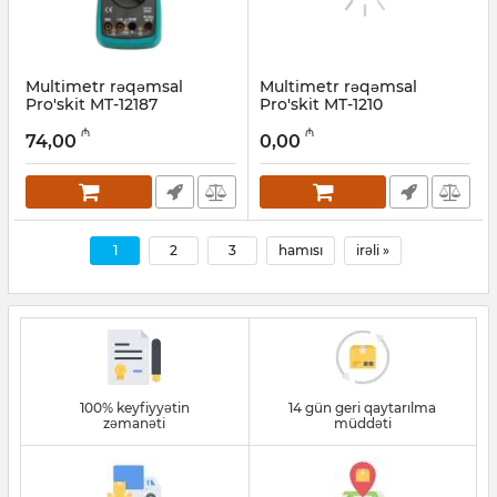
Multimetr rəqəmsal
Multimetr rəqəmsal
Pro'skit MT-12187
Pro'skit MT-1210
Artikul:
027001024
Artikul:
027001025
₼
₼
74,00
0,00
1
2
3
hamısı
irəli »
100% keyfiyyətin
14 gün geri qaytarılma
zəmanəti
müddəti