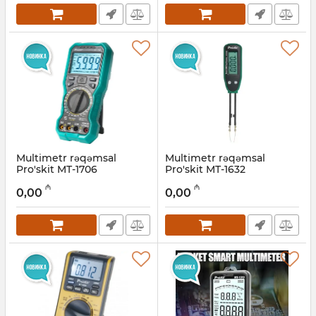
Multimetr rəqəmsal
Multimetr rəqəmsal
Pro'skit MT-1706
Pro'skit MT-1632
Artikul:
027001004
Artikul:
027001005
₼
₼
0,00
0,00