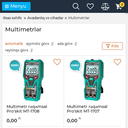
0
Menyu
Əsas səhifə
Avadanlıq və cihazlar
Multimetrlər
Multimetrlər
avtomatik
qiymətə görə
ada görə
Filtr
reytinqə görə
Multimetr rəqəmsal
Multimetr rəqəmsal
Pro'skit MT-1708
Pro'skit MT-1707
Artikul:
027001002
Artikul:
027001003
₼
₼
0,00
0,00