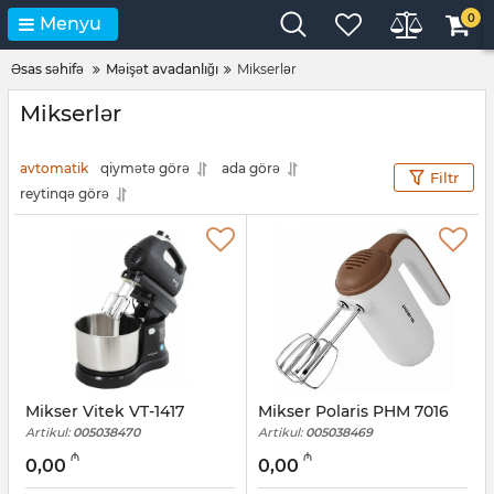
0
Menyu
Əsas səhifə
Məişət avadanlığı
Mikserlər
Mikserlər
avtomatik
qiymətə görə
ada görə
Filtr
reytinqə görə
Mikser Vitek VT-1417
Mikser Polaris PHM 7016
Artikul:
005038470
Artikul:
005038469
₼
₼
0,00
0,00