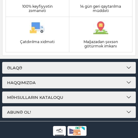
100% keyfiyyətin
14 gün geri qaytarılma
zəmanəti
müddəti
Çatdırılma xidməti
Mağazadan şəxsən
götürmək imkanı
ƏLAQƏ
HAQQIMIZDA
MƏHSULLARIN KATALOQU
ABUNƏ OL!