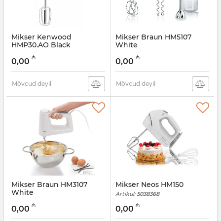
Mikser Kenwood
Mikser Braun HM5107
HMP30.AO Black
White
Artikul:
005038466
Artikul:
005038465
₼
₼
0,00
0,00
Mövcud deyil
Mövcud deyil
Mikser Braun HM3107
Mikser Neos HM150
White
Artikul:
5038368
Artikul:
005038464
₼
₼
0,00
0,00