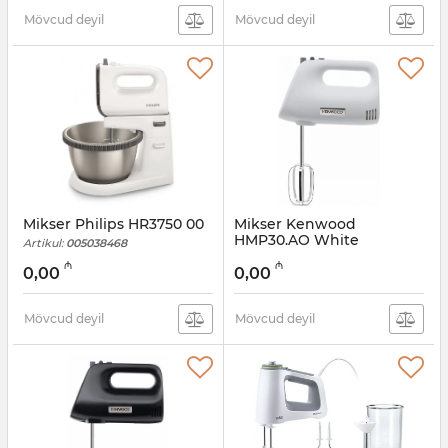
Mövcud deyil
Mövcud deyil
Mikser Philips HR3750 00
Mikser Kenwood
HMP30.AO White
Artikul:
005038468
Artikul:
005038467
₼
₼
0,00
0,00
Mövcud deyil
Mövcud deyil