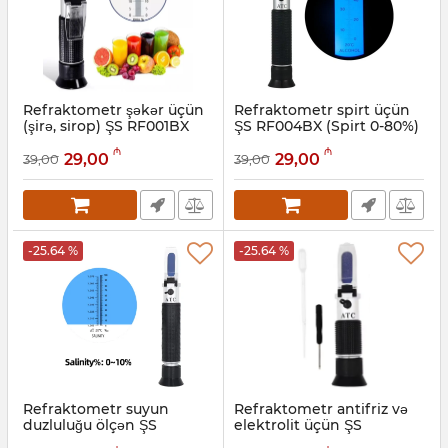
Refraktometr şəkər üçün
Refraktometr spirt üçün
(şirə, sirop) ŞS RF001BX
ŞS RF004BX (Spirt 0-80%)
(Şəkər 0-32% Brix)
Artikul:
050001002
₼
₼
29,00
29,00
39,00
39,00
Artikul:
050001001
-25.64 %
-25.64 %
Refraktometr suyun
Refraktometr antifriz və
duzluluğu ölçən ŞS
elektrolit üçün ŞS
RF006BX (0–10%, ATC)
RF005BX