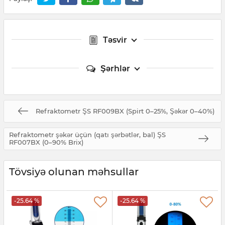
Təsvir
Şərhlər
Refraktometr ŞS RF009BX (Spirt 0–25%, Şəkər 0–40%)
Refraktometr şəkər üçün (qatı şərbətlər, bal) ŞS
RF007BX (0–90% Brix)
Tövsiyə olunan məhsullar
-25.64 %
-25.64 %