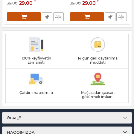
₼
₼
29,00
29,00
39,00
39,00
Artikul:
050001004
Artikul:
050001003
100% keyfiyyətin
14 gün geri qaytarılma
zəmanəti
müddəti
Çatdırılma xidməti
Mağazadan şəxsən
götürmək imkanı
ƏLAQƏ
HAQQIMIZDA