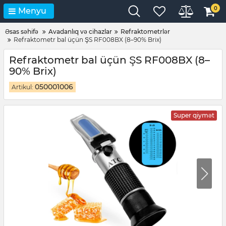
0
Menyu
Əsas səhifə
Avadanlıq və cihazlar
Refraktometrlər
Refraktometr bal üçün ŞS RF008BX (8–90% Brix)
Refraktometr bal üçün ŞS RF008BX (8–
90% Brix)
050001006
Artikul:
Super qiymət