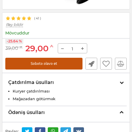
(
41
)
Rəy bildir
Mövcuddur
-25.64 %
29,00
₼
−
+
39,00
₼
Səbətə əlavə et
Çatdırılma üsulları
Kuryer çatdırılması
Mağazadan götürmək
Ödəniş üsulları
Paylaş: