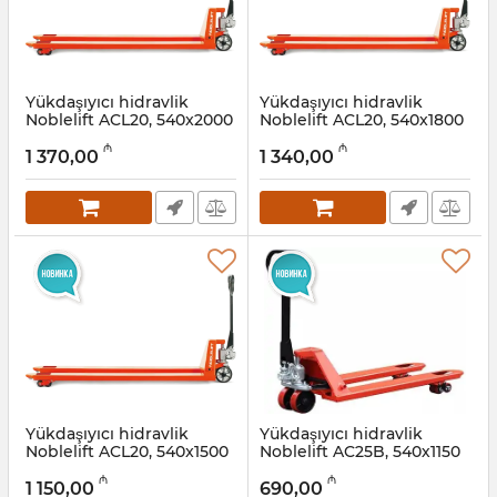
Yükdaşıyıcı hidravlik
Yükdaşıyıcı hidravlik
Noblelift ACL20, 540x2000
Noblelift ACL20, 540x1800
mm, 2000 kg
mm, 2000 kg
₼
₼
1 370,00
1 340,00
Artikul:
033001006
Artikul:
033001005
Yükdaşıyıcı hidravlik
Yükdaşıyıcı hidravlik
Noblelift ACL20, 540x1500
Noblelift AC25B, 540х1150
mm, 2000 kg
mm, 2500 kg
₼
₼
1 150,00
690,00
Artikul:
033001004
Artikul:
033001003