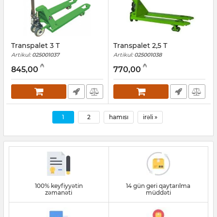
Transpalet 3 Т
Transpalet 2,5 Т
Artikul:
025001037
Artikul:
025001038
₼
₼
845,00
770,00
1
2
hamısı
irəli »
100% keyfiyyətin
14 gün geri qaytarılma
zəmanəti
müddəti