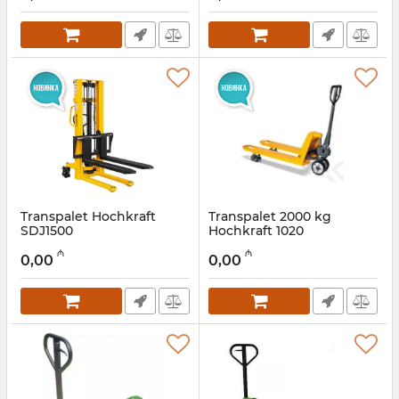
Transpalet Hochkraft
Transpalet 2000 kg
SDJ1500
Hochkraft 1020
Artikul:
12018251
Artikul:
12018257
₼
₼
0,00
0,00