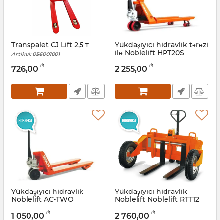
Transpalet CJ Lift 2,5 т
Yükdaşıyıcı hidravlik tərəzi
ilə Noblelift HPT20S
Artikul:
056001001
Artikul:
033001011
₼
₼
726,00
2 255,00
Yükdaşıyıcı hidravlik
Yükdaşıyıcı hidravlik
Noblelift AC-TWO
Noblelift Noblelift RTT12
Artikul:
033001010
Artikul:
033001009
₼
₼
1 050,00
2 760,00