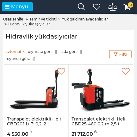
0
Menyu
Əsas səhifə
Təmir və tikinti
Yük qaldıran avadanlıqlar
Hidravlik yükdaşıyıcılar
Hidravlik yükdaşıyıcılar
avtomatik
qiymətə görə
ada görə
Filtr
reytinqə görə
Transpalet elektrikli Heli
Transpalet elektrikli Heli
CBD20J Li-3; 0,2, 2 t
CBD25-460 0,2 m 2,5 t
Artikul:
056001010
Artikul:
056001008
₼
₼
4 550,00
21 712,00