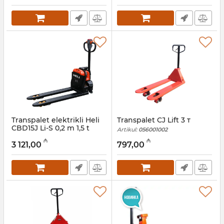
Transpalet elektrikli Heli
Transpalet CJ Lift 3 т
CBD15J Li-S 0,2 m 1,5 t
Artikul:
056001002
Artikul:
056001007
₼
₼
3 121,00
797,00