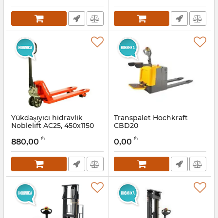
Yükdaşıyıcı hidravlik
Transpalet Hochkraft
Noblelift AC25, 450x1150
CBD20
mm, 2500 kg
Artikul:
12018256
₼
₼
880,00
0,00
Artikul:
033001002