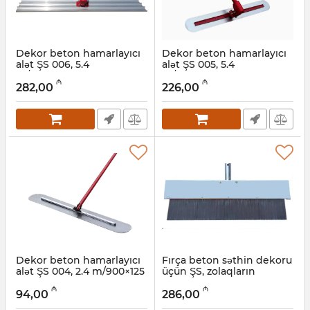
Dekor beton hamarlayıcı
Dekor beton hamarlayıcı
alət ŞS 006, 5.4
alət ŞS 005, 5.4
m/1200x200 mm
m/1200×300 mm
₼
₼
282,00
226,00
Artikul:
049001006
Artikul:
049001005
Dekor beton hamarlayıcı
Fırça beton səthin dekoru
alət ŞS 004, 2.4 m/900×125
üçün ŞS, zolaqların
mm
məsafəsi 2,5 mm
₼
₼
94,00
286,00
Artikul:
049001004
Artikul:
049001003