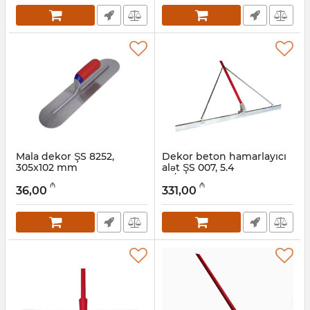
Mala dekor ŞS 8252,
Dekor beton hamarlayıcı
305x102 mm
alət ŞS 007, 5.4
m/3000x100 mm
Artikul:
049001008
₼
₼
36,00
331,00
Artikul:
049001007