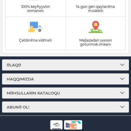
100% keyfiyyətin
14 gün geri qaytarılma
zəmanəti
müddəti
Çatdırılma xidməti
Mağazadan şəxsən
götürmək imkanı
ƏLAQƏ
HAQQIMIZDA
MƏHSULLARIN KATALOQU
ABUNƏ OL!