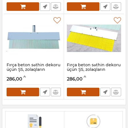
Fırça beton səthin dekoru
Fırça beton səthin dekoru
üçün ŞS, zolaqların
üçün ŞS, zolaqların
məsafəsi 3 mm
məsafəsi 5 mm
₼
₼
286,00
286,00
Artikul:
049001002
Artikul:
049001001