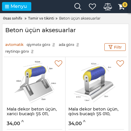
0
Menyu
Əsas səhifə
Təmir və tikinti
Beton üçün aksesuarlar
Beton üçün aksesuarlar
avtomatik
qiymətə görə
ada görə
Filtr
reytinqə görə
Mala dekor beton üçün,
Mala dekor beton üçün,
xarici bucaqlı ŞS 011,
qövs bucaqlı ŞS 010,
45x150 mm
67x150 mm
₼
₼
34,00
34,00
Artikul:
049001022
Artikul:
049001021