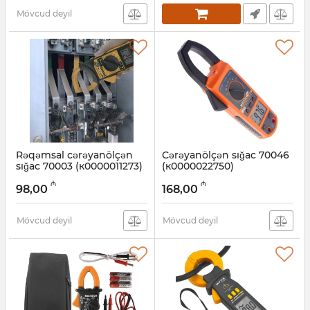
Mövcud deyil
Rəqəmsal cərəyanölçən
Cərəyanölçən sığac 70046
sığac 70003 (к0000011273)
(к0000022750)
Artikul:
003001391
Artikul:
003001388
₼
₼
98,00
168,00
Mövcud deyil
Mövcud deyil