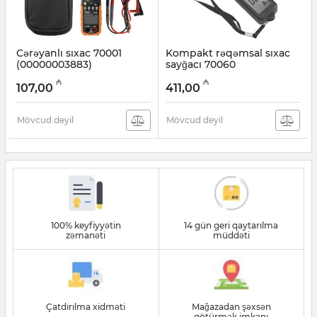
Cərəyanlı sıxac 70001
Kompakt rəqəmsal sıxac
(00000003883)
sayğacı 70060
(к0000015702)
Artikul:
003001385
₼
₼
107,00
411,00
Artikul:
003001384
Mövcud deyil
Mövcud deyil
100% keyfiyyətin
14 gün geri qaytarılma
zəmanəti
müddəti
Çatdırılma xidməti
Mağazadan şəxsən
götürmək imkanı