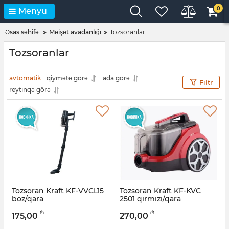
0
Menyu
Əsas səhifə
Məişət avadanlığı
Tozsoranlar
Tozsoranlar
avtomatik
qiymətə görə
ada görə
Filtr
reytinqə görə
Tozsoran Kraft KF-VVCL15
Tozsoran Kraft KF-KVC
boz/qara
2501 qırmızı/qara
Artikul:
005038587
Artikul:
005038586
₼
₼
175,00
270,00