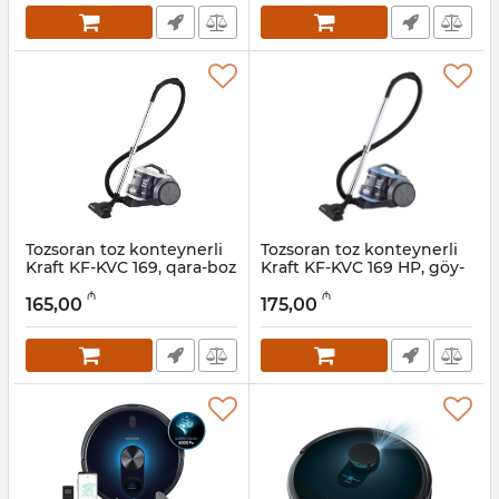
Tozsoran toz konteynerli
Tozsoran toz konteynerli
Kraft KF-KVC 169, qara-boz
Kraft KF-KVC 169 HP, göy-
qara
Artikul:
005038585
₼
₼
165,00
175,00
Artikul:
005038584