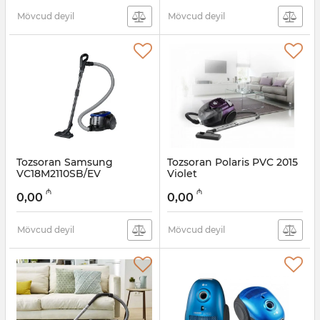
Mövcud deyil
Mövcud deyil
Tozsoran Samsung
Tozsoran Polaris PVC 2015
VC18M2110SB/EV
Violet
Artikul:
005038541
Artikul:
005038540
₼
₼
0,00
0,00
Mövcud deyil
Mövcud deyil