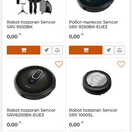
Robot-tozsoran Sencor
Робот-пылесос Sencor
SRV 9550BK
SRV 9250BK-EUE3
Artikul:
005038583
Artikul:
005038580
₼
₼
0,00
0,00
Robot-tozsoran Sencor
Robot tozsoran Sencor
SRV6250BK-EUE3
SRV 1000SL
Artikul:
005038581
Artikul:
005038580
₼
₼
0,00
0,00