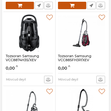
Tozsoran Samsung
Tozsoran Samsung
VCC8874H35/XEV
VCC885FH3P/XEV
Artikul:
005038547
Artikul:
005038546
₼
₼
0,00
0,00
Mövcud deyil
Mövcud deyil