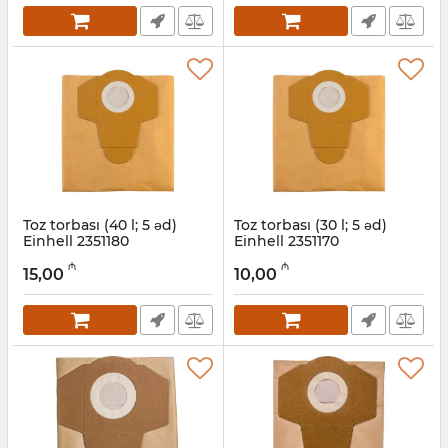
Toz torbası (40 l; 5 əd)
Toz torbası (30 l; 5 əd)
Einhell 2351180
Einhell 2351170
Artikul:
12018490
Artikul:
12018208
₼
₼
15,00
10,00