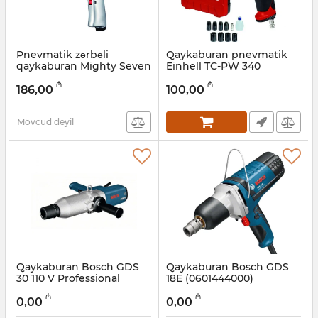
Pnevmatik zərbəli
Qaykaburan pnevmatik
qaykaburan Mighty Seven
Einhell TC-PW 340
M7 NC-4258
(4138950)
₼
₼
186,00
100,00
Artikul:
017027000
Artikul:
017027008
Mövcud deyil
Qaykaburan Bosch GDS
Qaykaburan Bosch GDS
30 110 V Professional
18E (0601444000)
(0601435141)
Artikul:
017027006
₼
₼
0,00
0,00
Artikul:
017027007