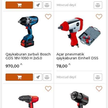
Mövcud deyil
Qaykaburan zərbəli Bosch
Açar pnevmatik
GDS 18V-1050 H 2x5.0
qaykaburan Einhell DSS
GAL1880 L-Boxx
260/2 (4138910)
₼
₼
(06019J8522)
970,00
78,00
Artikul:
017027010
Artikul:
017027011
Mövcud deyil