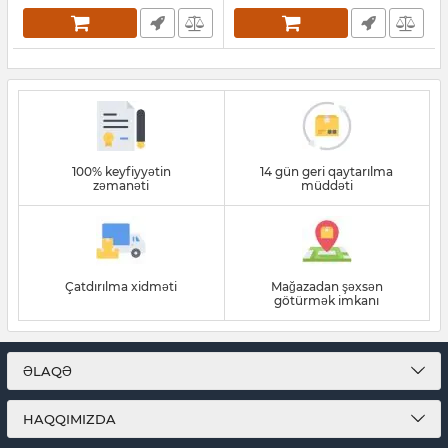
100% keyfiyyətin
14 gün geri qaytarılma
zəmanəti
müddəti
Çatdırılma xidməti
Mağazadan şəxsən
götürmək imkanı
ƏLAQƏ
HAQQIMIZDA