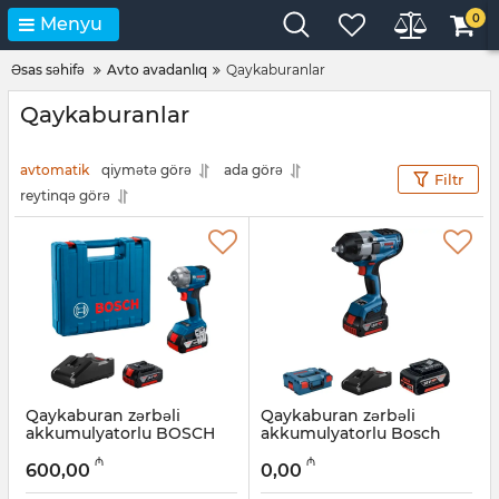
0
Menyu
Əsas səhifə
Avto avadanlıq
Qaykaburanlar
Qaykaburanlar
avtomatik
qiymətə görə
ada görə
Filtr
reytinqə görə
Qaykaburan zərbəli
Qaykaburan zərbəli
akkumulyatorlu BOSCH
akkumulyatorlu Bosch
GDS 06019M5021
GDS 18V-1000 06019J8304
₼
₼
600,00
0,00
Artikul:
018000088
Artikul:
017027017