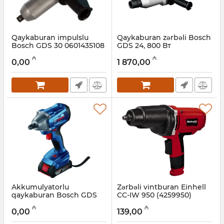
Qaykaburan impulslu
Qaykaburan zərbəli Bosch
Bosch GDS 30 0601435108
GDS 24, 800 Вт
0601434108
Artikul:
017027014
₼
₼
0,00
1 870,00
Artikul:
017027018
Akkumulyatorlu
Zərbəli vintburan Einhell
qaykaburan Bosch GDS
CC-IW 950 (4259950)
250-LI 06019G6120
Artikul:
017027012
₼
₼
0,00
139,00
Artikul:
017027013