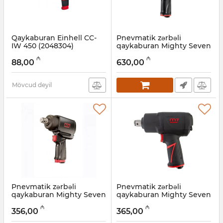
Qaykaburan Einhell CC-
Pnevmatik zərbəli
IW 450 (2048304)
qaykaburan Mighty Seven
M7 NC-6266
Artikul:
017027009
₼
₼
88,00
630,00
Artikul:
017027005
Mövcud deyil
Pnevmatik zərbəli
Pnevmatik zərbəli
qaykaburan Mighty Seven
qaykaburan Mighty Seven
M7 NC-6236Q M7
M7 NC-6255Q
₼
₼
356,00
365,00
Artikul:
017027004
Artikul:
017027003