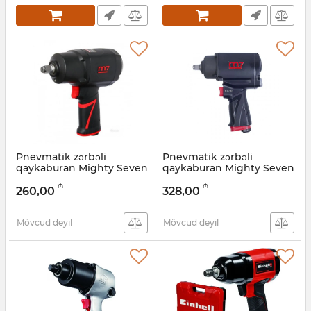
Pnevmatik zərbəli
Pnevmatik zərbəli
qaykaburan Mighty Seven
qaykaburan Mighty Seven
M7 NC-4255Q
M7 NC-4236Q
₼
₼
260,00
328,00
Artikul:
017027002
Artikul:
017027001
Mövcud deyil
Mövcud deyil