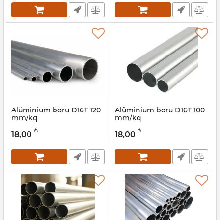
Alüminium boru D16Т 120
Alüminium boru D16Т 100
mm/kq
mm/kq
Artikul:
030001066
Artikul:
030001065
₼
₼
18,00
18,00