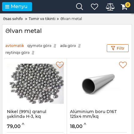
0
Menyu
Əsas səhifə
Təmir və tikinti
Əlvan metal
Əlvan metal
avtomatik
qiymətə görə
ada görə
Filtr
reytinqə görə
Nikel (99%) qranul
Alüminium boru D16Т
şəklində Н-3, kq
125х4 mm/kq
Artikul:
12018540
Artikul:
030001067
₼
₼
79,00
18,00