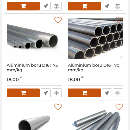
Alüminium boru D16Т 75
Alüminium boru D16Т 70
mm/kq
mm/kq
Artikul:
030001060
Artikul:
030001059
₼
₼
18,00
18,00