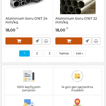
Alüminium boru D16Т 24
Alüminium boru D16Т 22
mm/kq
mm/kq
Artikul:
030001046
Artikul:
030001045
₼
₼
18,00
18,00
1
2
3
hamısı
irəli »
100% keyfiyyətin
14 gün geri qaytarılma
zəmanəti
müddəti