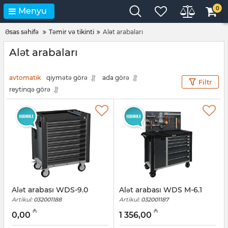
0
Menyu
Əsas səhifə
Təmir və tikinti
Alət arabaları
Alət arabaları
avtomatik
qiymətə görə
ada görə
Filtr
reytinqə görə
Alət arabası WDS-9.0
Alət arabası WDS M-6.1
Artikul:
032001188
Artikul:
032001187
₼
₼
0,00
1 356,00