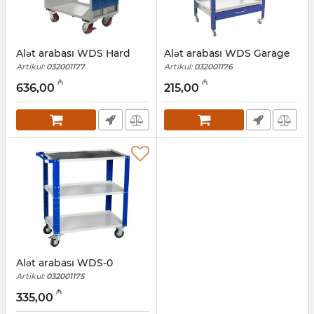
Alət arabası WDS Hard
Alət arabası WDS Garage
Artikul:
032001177
Artikul:
032001176
₼
₼
636,00
215,00
Alət arabası WDS-0
Artikul:
032001175
₼
335,00