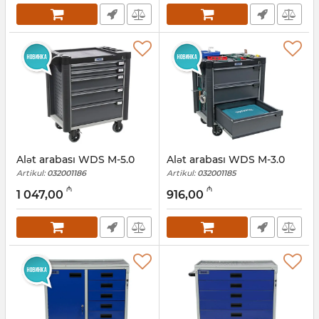
Alət arabası WDS M-5.0
Alət arabası WDS M-3.0
Artikul:
032001186
Artikul:
032001185
₼
₼
1 047,00
916,00