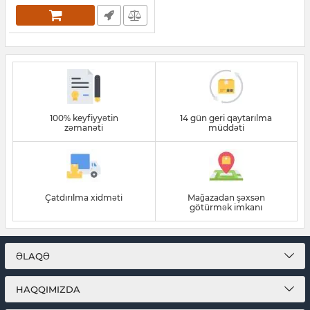
100% keyfiyyətin
14 gün geri qaytarılma
zəmanəti
müddəti
Çatdırılma xidməti
Mağazadan şəxsən
götürmək imkanı
ƏLAQƏ
HAQQIMIZDA