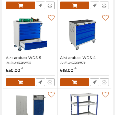
Alət arabası WDS-5
Alət arabası WDS-4
Artikul:
032001179
Artikul:
032001178
₼
₼
650,00
618,00