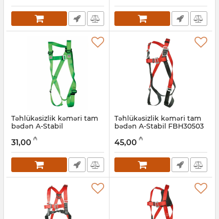
Təhlükəsizlik kəməri tam
Təhlükəsizlik kəməri tam
bədən A-Stabil
bədən A-Stabil FBH30503
FBH30404R
Artikul:
047001004
₼
₼
31,00
45,00
Artikul:
047001005