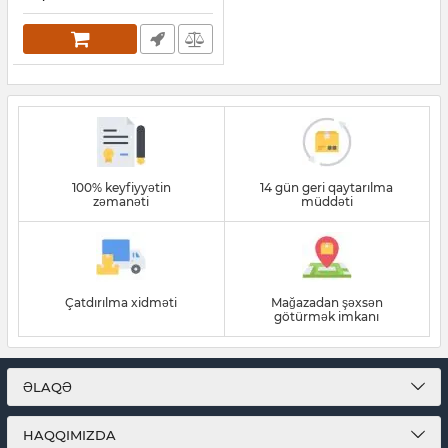
100% keyfiyyətin
14 gün geri qaytarılma
zəmanəti
müddəti
Çatdırılma xidməti
Mağazadan şəxsən
götürmək imkanı
ƏLAQƏ
HAQQIMIZDA