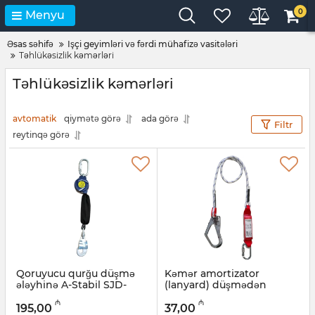
0
Menyu
Əsas səhifə
Işçi geyimləri və fərdi mühafizə vasitələri
Təhlükəsizlik kəmərləri
Təhlükəsizlik kəmərləri
avtomatik
qiymətə görə
ada görə
Filtr
reytinqə görə
Qoruyucu qurğu düşmə
Kəmər amortizator
ələyhinə A-Stabil SJD-
(lanyard) düşmədən
RTW2M-CE, 2m
qorunmaq üçün A-Stabil
₼
₼
EAL10151, 1.8 m
195,00
37,00
Artikul:
047001019