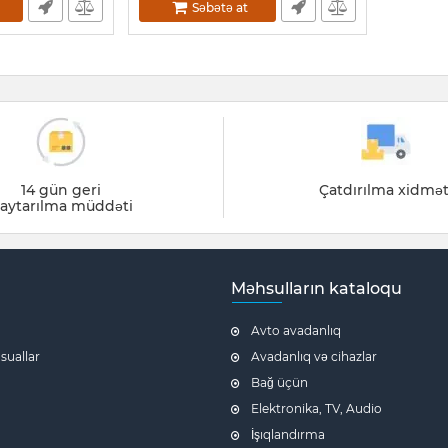
Səbətə at
14 gün geri
Çatdırılma xidmət
aytarılma müddəti
Məhsulların kataloqu
Avto avadanlıq
 suallar
Avadanlıq və cihazlar
Bağ üçün
Elektronika, TV, Audio
İşıqlandırma