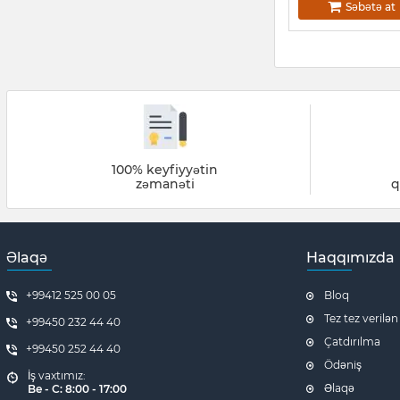
Səbətə at
100% keyfiyyətin
zəmanəti
q
Əlaqə
Haqqımızda
+99412 525 00 05
Bloq
Tez tez verilən
+99450 232 44 40
Çatdırılma
+99450 252 44 40
Ödəniş
İş vaxtımız:
Əlaqə
Be - C: 8:00 - 17:00