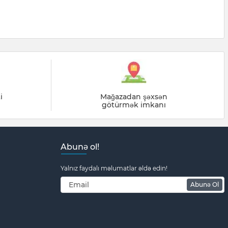
i
Mağazadan şəxsən
götürmək imkanı
Abunə ol!
Yalnız faydalı məlumatlar əldə edin!
Abunə Ol