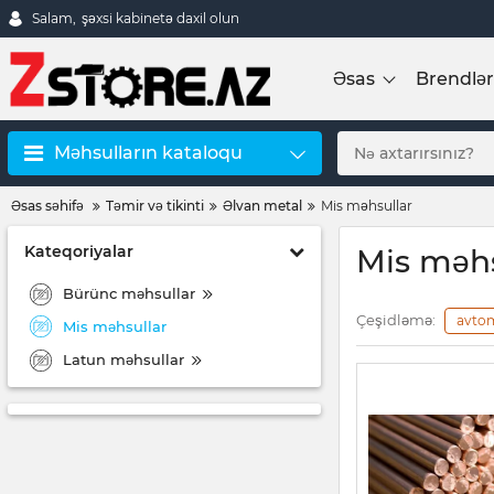
Salam,
şəxsi kabinetə daxil olun
Əsas
Brendlər
Məhsulların kataloqu
Əsas səhifə
Təmir və tikinti
Əlvan metal
Mis məhsullar
Kateqoriyalar
Mis məhs
Bürünc məhsullar
Çeşidləmə:
avto
Mis məhsullar
Latun məhsullar