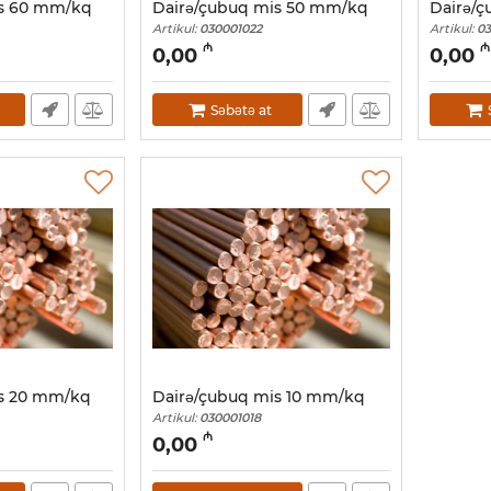
is 60 mm/kq
Dairə/çubuq mis 50 mm/kq
Dairə/
Artikul:
030001022
Artikul:
03
₼
₼
0,00
0,00
Səbətə at
is 20 mm/kq
Dairə/çubuq mis 10 mm/kq
Artikul:
030001018
₼
0,00