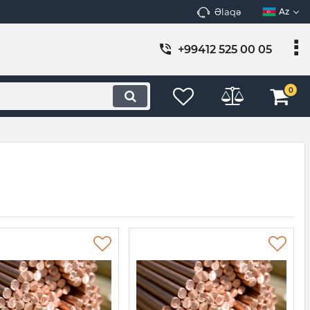
Əlaqə
Az
+99412 525 00 05
0