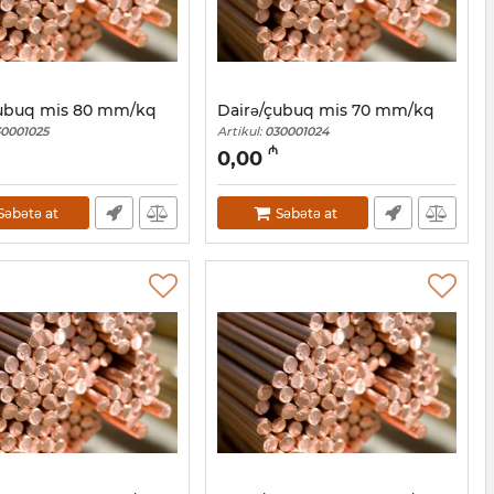
çubuq mis 80 mm/kq
Dairə/çubuq mis 70 mm/kq
0001025
Artikul:
030001024
₼
0,00
Səbətə at
Səbətə at