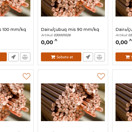
s 100 mm/kq
Dairə/çubuq mis 90 mm/kq
Dairə/
Artikul:
030001026
Artikul:
03
₼
₼
0,00
0,00
Səbətə at