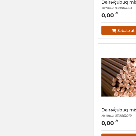
Dairə/çubuq m
Artikul:
030001023
₼
0,00
Səbətə at
Dairə/çubuq m
Artikul:
030001019
₼
0,00