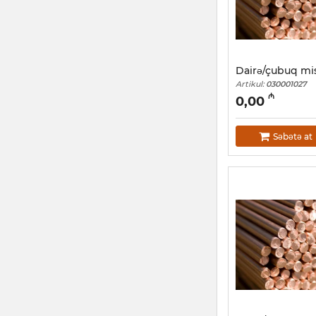
Dairə/çubuq mi
Artikul:
030001027
₼
0,00
Səbətə at