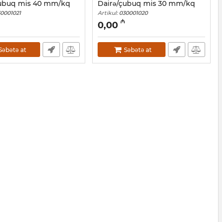
çubuq mis 40 mm/kq
Dairə/çubuq mis 30 mm/kq
0001021
Artikul:
030001020
₼
0,00
Səbətə at
Səbətə at