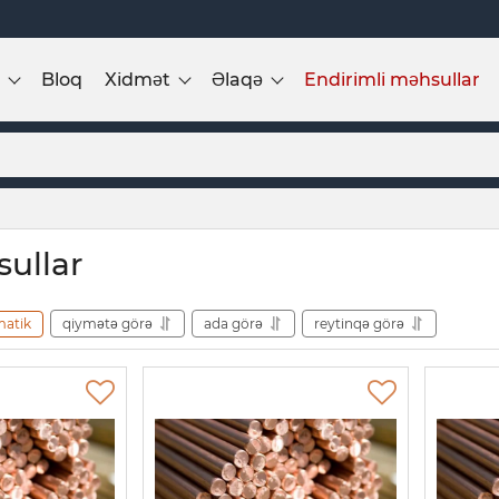
Bloq
Xidmət
Əlaqə
Endirimli məhsullar
ullar
matik
qiymətə görə
ada görə
reytinqə görə