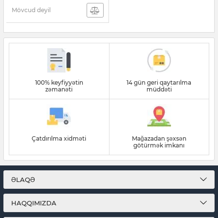
Mövcud deyil
100% keyfiyyətin
14 gün geri qaytarılma
zəmanəti
müddəti
Çatdırılma xidməti
Mağazadan şəxsən
götürmək imkanı
ƏLAQƏ
HAQQIMIZDA