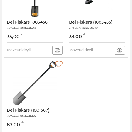
Bel Fiskars 1003456
Bel Fiskars (1003455)
Artikul:
014013020
Artikul:
014013019
₼
₼
35,00
33,00
Mövcud deyil
Mövcud deyil
Bel Fiskars (1001567)
Artikul:
014013005
₼
87,00