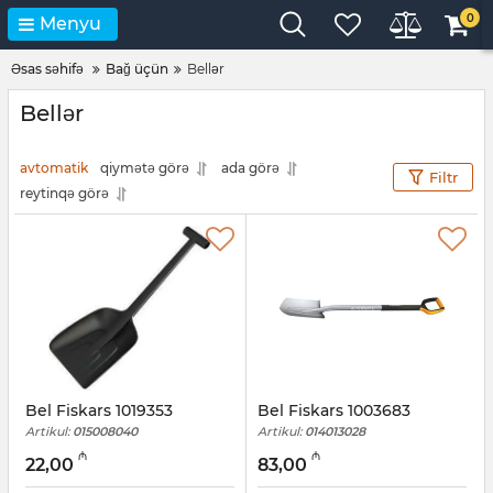
0
Menyu
Əsas səhifə
Bağ üçün
Bellər
Bellər
avtomatik
qiymətə görə
ada görə
Filtr
reytinqə görə
Bel Fiskars 1019353
Bel Fiskars 1003683
Artikul:
015008040
Artikul:
014013028
₼
₼
22,00
83,00