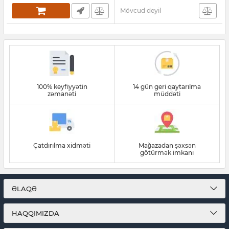
Mövcud deyil
100% keyfiyyətin
14 gün geri qaytarılma
zəmanəti
müddəti
Çatdırılma xidməti
Mağazadan şəxsən
götürmək imkanı
ƏLAQƏ
HAQQIMIZDA