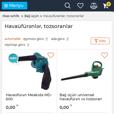
0
Menyu
Əsas səhifə
Bağ üçün
Havaüfürənlər, tozsoranlar
Havaüfürənlər, tozsoranlar
avtomatik
qiymətə görə
ada görə
Filtr
reytinqə görə
Havaüfürən Meakida MD-
Bağ üçün universal
600
havaüfürən və tozsoran
Bosch Universal
Artikul:
017007092
₼
₼
GardenTidy 3000
0,00
0,00
06008B1001