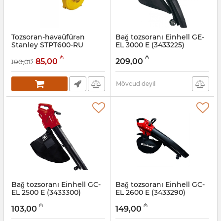
Tozsoran-havaüfürən
Bağ tozsoranı Einhell GE-
Stanley STPT600-RU
EL 3000 E (3433225)
Artikul:
017007096
Artikul:
017007074
₼
₼
85,00
209,00
100,00
Mövcud deyil
Bağ tozsoranı Einhell GC-
Bağ tozsoranı Einhell GC-
EL 2500 E (3433300)
EL 2600 E (3433290)
Artikul:
017007057
Artikul:
017007056
₼
₼
103,00
149,00