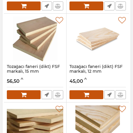
Tozağacı faneri (dikt) FSF
Tozağacı faneri (dikt) FSF
markalı, 15 mm
markalı, 12 mm
Artikul:
041001037
Artikul:
041001036
₼
₼
56,50
45,00