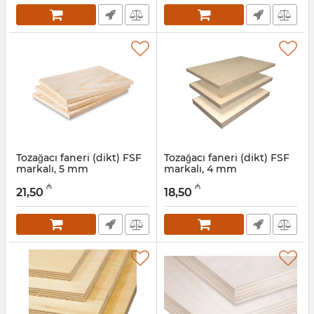
Tozağacı faneri (dikt) FSF
Tozağacı faneri (dikt) FSF
markalı, 5 mm
markalı, 4 mm
Artikul:
041001031
Artikul:
041001030
₼
₼
21,50
18,50