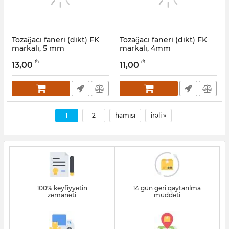
Tozağacı faneri (dikt) FK
Tozağacı faneri (dikt) FK
markalı, 5 mm
markalı, 4mm
Artikul:
041001003
Artikul:
041001002
₼
₼
13,00
11,00
1
2
hamısı
irəli »
100% keyfiyyətin
14 gün geri qaytarılma
zəmanəti
müddəti