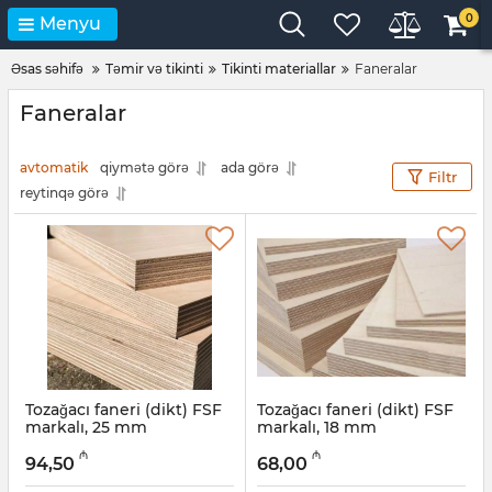
0
Menyu
Əsas səhifə
Təmir və tikinti
Tikinti materiallar
Faneralar
Faneralar
avtomatik
qiymətə görə
ada görə
Filtr
reytinqə görə
Tozağacı faneri (dikt) FSF
Tozağacı faneri (dikt) FSF
markalı, 25 mm
markalı, 18 mm
Artikul:
041001039
Artikul:
041001038
₼
₼
94,50
68,00