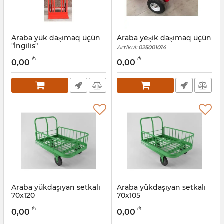
Araba yük daşımaq üçün
Araba yeşik daşımaq üçün
"İngilis"
Artikul:
025001014
Artikul:
025001013
₼
₼
0,00
0,00
Araba yükdaşıyan setkalı
Araba yükdaşıyan setkalı
70x120
70x105
Artikul:
025001015
Artikul:
025001016
₼
₼
0,00
0,00