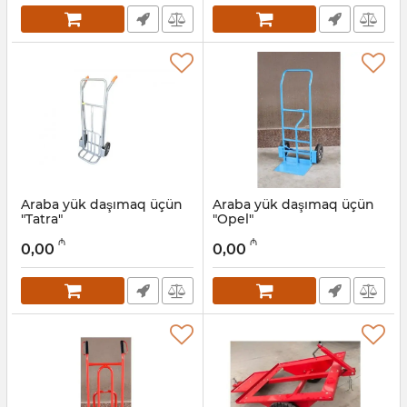
Araba yük daşımaq üçün
Araba yük daşımaq üçün
"Tatra"
"Opel"
Artikul:
025001011
Artikul:
025001012
₼
₼
0,00
0,00