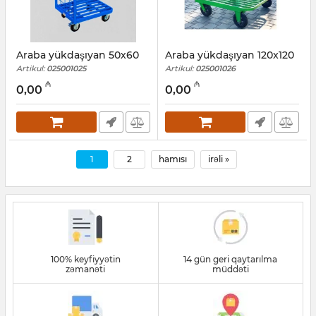
Araba yükdaşıyan 50х60
Araba yükdaşıyan 120x120
Artikul:
025001025
Artikul:
025001026
₼
₼
0,00
0,00
1
2
hamısı
irəli »
100% keyfiyyətin
14 gün geri qaytarılma
zəmanəti
müddəti