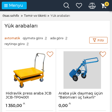
0
Menyu
Əsas səhifə
Təmir və tikinti
Yük arabaları
Yük arabaları
avtomatik
qiymətə görə
ada görə
Filtr
reytinqə görə
Hidravlik press araba JCB
Araba yük daşımaq üçün
JCB-TP04001
"Balonvari üç təkərli"
Artikul:
12018474
Artikul:
025001004
₼
₼
1 350,00
0,00