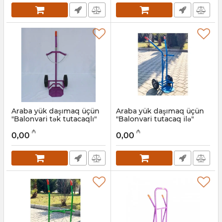
Araba yük daşımaq üçün
Araba yük daşımaq üçün
"Balonvari tək tutacaqlı"
"Balonvari tutacaq ilə"
Artikul:
025001005
Artikul:
025001006
₼
₼
0,00
0,00