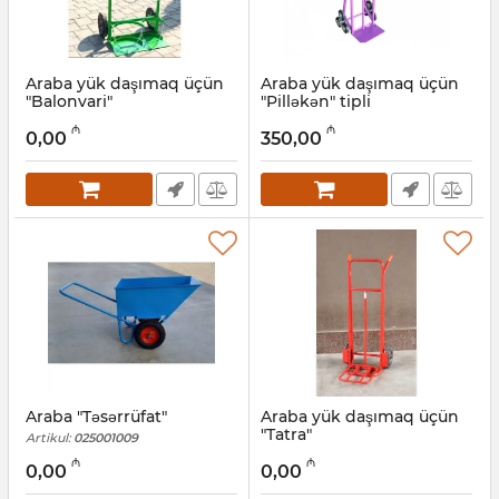
Araba yük daşımaq üçün
Araba yük daşımaq üçün
"Balonvari"
"Pilləkən" tipli
Artikul:
025001007
Artikul:
025001008
₼
₼
0,00
350,00
Araba "Təsərrüfat"
Araba yük daşımaq üçün
"Tatra"
Artikul:
025001009
Artikul:
025001010
₼
₼
0,00
0,00