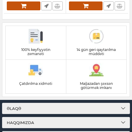
100% keyfiyyətin
14 gün geri qaytarılma
zəmanəti
müddəti
Çatdırılma xidməti
Mağazadan şəxsən
götürmək imkanı
ƏLAQƏ
HAQQIMIZDA