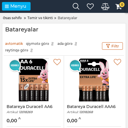
0
Menyu
Əsas səhifə
Təmir və tikinti
Batareyalar
Batareyalar
avtomatik
qiymətə görə
ada görə
Filtr
reytinqə görə
Batareya Duracell AA6
Batareya Duracell AAA6
Artikul:
12018269
Artikul:
12018268
₼
₼
0,00
0,00