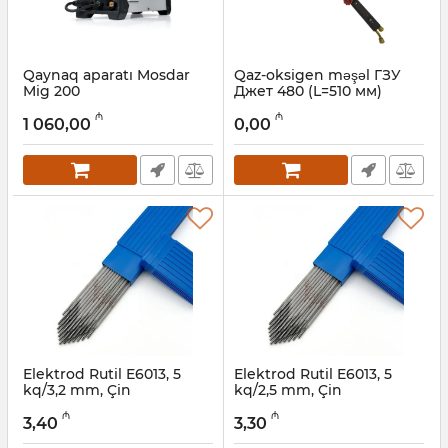
Qaynaq aparatı Mosdar
Qaz-oksigen məşəl ГЗУ
Mig 200
Джет 480 (L=510 мм)
Artikul:
017011131
Artikul:
12018539
₼
₼
1 060,00
0,00
Elektrod Rutil E6013, 5
Elektrod Rutil E6013, 5
kq/3,2 mm, Çin
kq/2,5 mm, Çin
Artikul:
003002044
Artikul:
003002043
₼
₼
3,40
3,30