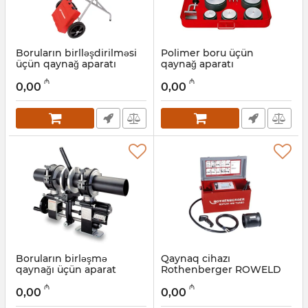
Boruların birlləşdirilməsi
Polimer boru üçün
üçün qaynağ aparatı
qaynağ aparatı
Rothenberger Roweld
Rothenberger Roweld P
₼
₼
P160 Saniline, 55004
125 - 55546
0,00
0,00
Artikul:
044001057
Artikul:
044001056
Boruların birləşmə
Qaynaq cihazı
qaynağı üçün aparat
Rothenberger ROWELD
Rothenberger Roweld P
ROFUSE 400 TURBO,
₼
₼
110, 55844
1000000999
0,00
0,00
Artikul:
044001055
Artikul:
044001002