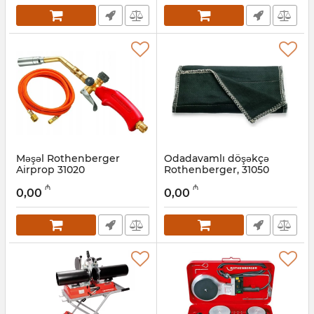
Məşəl Rothenberger
Odadavamlı döşəkçə
Airprop 31020
Rothenberger, 31050
Artikul:
044001064
Artikul:
044001063
₼
₼
0,00
0,00