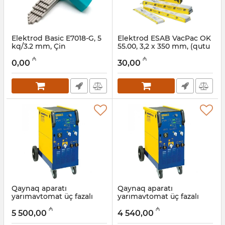
Elektrod Basic E7018-G, 5
Elektrod ESAB VacPac OK
kq/3.2 mm, Çin
55.00, 3,2 х 350 mm, (qutu
3,2 kq), E7018-1H4 R
Artikul:
003002039
₼
₼
0,00
30,00
Artikul:
12018535
Qaynaq aparatı
Qaynaq aparatı
yarımavtomat üç fazalı
yarımavtomat üç fazalı
Gys GENEGYS 515 WSF,
Gys MAGYS 410, 35–360 А
₼
₼
410 А
5 500,00
4 540,00
Artikul:
017011116
Artikul:
017011117