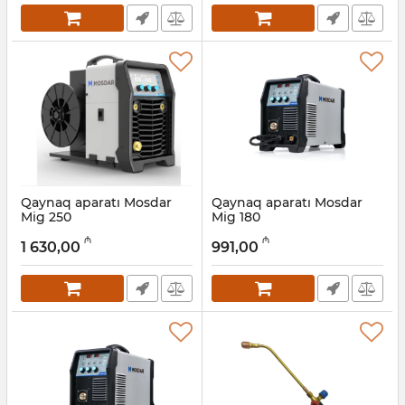
Qaynaq aparatı Mosdar
Qaynaq aparatı Mosdar
Mig 250
Mig 180
Artikul:
017011133
Artikul:
017011132
₼
₼
1 630,00
991,00