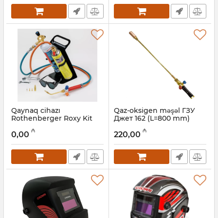
Qaynaq cihazı
Qaz-oksigen məşəl ГЗУ
Rothenberger Roxy Kit
Джет 162 (L=800 mm)
Plus 3100°C, 035740X
Artikul:
12018473
₼
₼
0,00
220,00
Artikul:
044001001