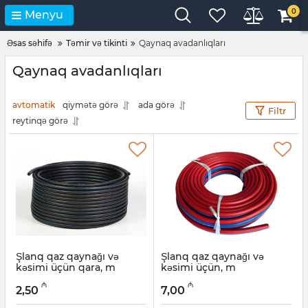
0
Menyu
Əsas səhifə
Təmir və tikinti
Qaynaq avadanlıqları
Qaynaq avadanlıqları
avtomatik
qiymətə görə
ada görə
Filtr
reytinqə görə
Şlanq qaz qaynağı və
Şlanq qaz qaynağı və
kəsimi üçün qara, m
kəsimi üçün, m
Artikul:
017011136
Artikul:
017011135
₼
₼
2,50
7,00