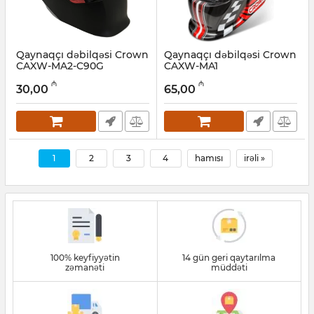
Qaynaqçı dəbilqəsi Crown
Qaynaqçı dəbilqəsi Crown
CAXW-MA2-C90G
CAXW-MA1
Artikul:
043001004
Artikul:
043001003
₼
₼
30,00
65,00
1
2
3
4
hamısı
irəli »
100% keyfiyyətin
14 gün geri qaytarılma
zəmanəti
müddəti