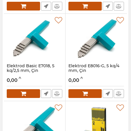
Elektrod Basic E7018, 5
Elektrod E8016-G, 5 kq/4
kq/2,5 mm, Çin
mm, Çin
Artikul:
003002041
Artikul:
003002040
₼
₼
0,00
0,00