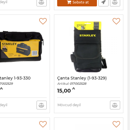
eyil
Səbətə at
tanley 1-93-330
Çanta Stanley (1-93-329)
7002529
Artikul:
017002528
₼
₼
15,00
eyil
Mövcud deyil