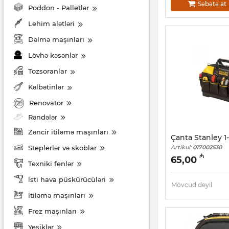
Səbətə at
Poddon - Palletlər
Lehim alətləri
Dəlmə maşınları
Lövhə kəsənlər
Tozsoranlar
Kəlbətinlər
Renovator
Rəndələr
Zəncir itiləmə maşınları
Çanta Stanley 1
Steplerlər və skoblar
Artikul:
017002530
₼
65,00
Texniki fenlər
İsti hava püskürücüləri
Mövcud deyil
İtiləmə maşınları
Frez maşınları
Yeşiklər