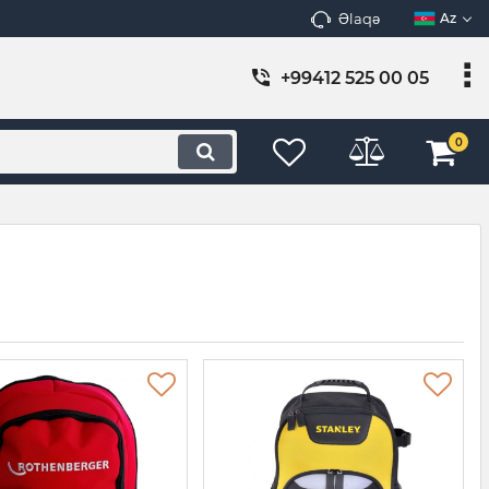
Əlaqə
Az
+99412 525 00 05
0