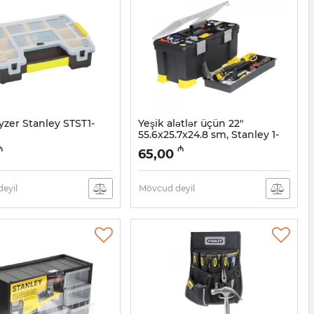
zer Stanley STST1-
Yeşik alətlər üçün 22"
55.6x25.7x24.8 sm, Stanley 1-
97-512
7002523
₼
₼
65,00
Artikul:
017002522
eyil
Mövcud deyil