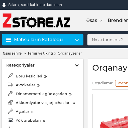
Salam,
şəxsi kabinetə daxil olun
Əsas
Brendlər
Məhsulların kataloqu
Əsas səhifə
Təmir və tikinti
Orqanayzerlər
Kateqoriyalar
Orqanayz
Boru kəsiciləri
Çeşidləmə:
avto
Avtokarlar
Dinamometrik güc açarları
Akkumlyator və şarj cihazları
Açarlar
Yük arabaları