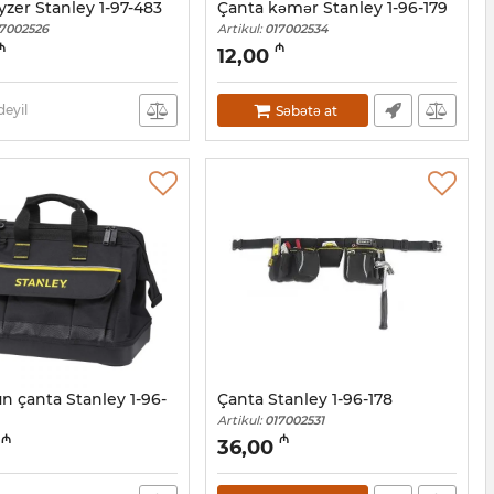
zer Stanley 1-97-483
Çanta kəmər Stanley 1-96-179
7002526
Artikul:
017002534
₼
₼
12,00
eyil
Səbətə at
ün çanta Stanley 1-96-
Çanta Stanley 1-96-178
Artikul:
017002531
7002532
₼
₼
36,00