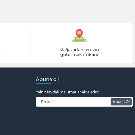
i
Mağazadan şəxsən
götürmək imkanı
Abunə ol!
Yalnız faydalı məlumatlar əldə edin!
Abunə Ol