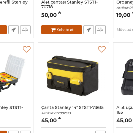
tərəfli Stanley
Alət çantası Stanley STST1-
Orqanay
70718
Artikul:
01
Artikul:
017002535
₼
50,00
19,00
Mövcud d
Səbətə at
nley STST1-
Çanta Stanley 14" STST1-73615
Alət üç
183
Artikul:
017002533
Artikul:
01
₼
45,00
45,00