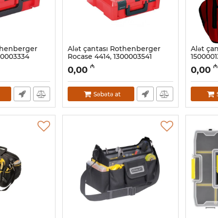
othenberger
Alət çantası Rothenberger
Alət ça
00003334
Rocase 4414, 1300003541
1500001
Artikul:
044001033
Artikul:
04
₼
₼
0,00
0,00
Səbətə at