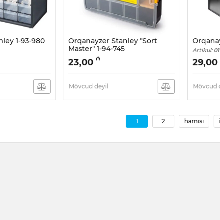
ley 1-93-980
Orqanayzer Stanley "Sort
Orqanay
Master" 1-94-745
Artikul:
01
Artikul:
017002520
₼
23,00
29,00
Mövcud deyil
Mövcud d
1
2
hamısı