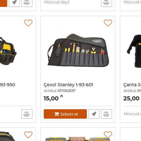
Mövcud deyil
Mövcud d
-93-950
Çexol Stanley 1-93-601
Çanta S
Artikul:
017002537
Artikul:
01
₼
15,00
25,00
Mövcud d
Səbətə at