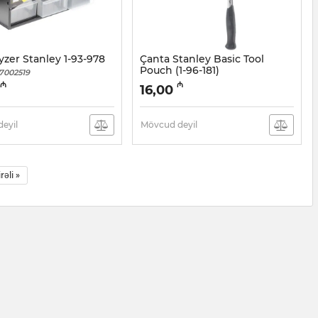
zer Stanley 1-93-978
Çanta Stanley Basic Tool
Pouch (1-96-181)
7002519
Artikul:
017002527
₼
₼
16,00
eyil
Mövcud deyil
irəli »