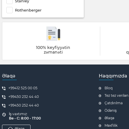
Stanley
Rothenberger
100% keyfiyyətin
zəmanəti
q
Əlaqə
Haqqımızda
+99412 525 00 05
Bloq
Tez tez verilən
+99450 232 44 40
Çatdırılma
+99450 252 44 40
Ödəniş
İş vaxtımız:
Əlaqə
Be - C: 8:00 - 17:00
Məxfilik
Əlaqə