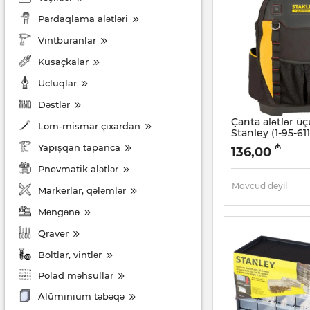
Pardaqlama alətləri
Vintburanlar
Kusaçkalar
Ucluqlar
Dəstlər
Çanta alətlər ü
Lom-mismar çıxardan
Stanley (1-95-611
Artikul:
017002538
Yapışqan tapanca
₼
136,00
Pnevmatik alətlər
Mövcud deyil
Markerlar, qələmlər
Məngənə
Qraver
Boltlar, vintlər
Polad məhsullar
Alüminium təbəqə