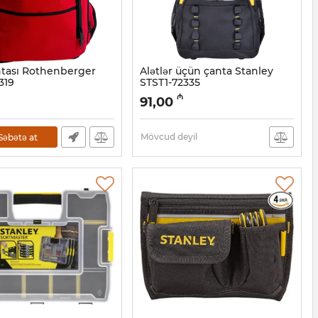
ntası Rothenberger
Alətlər üçün çanta Stanley
319
STST1-72335
4001032
Artikul:
017002334
₼
91,00
Mövcud deyil
Səbətə at