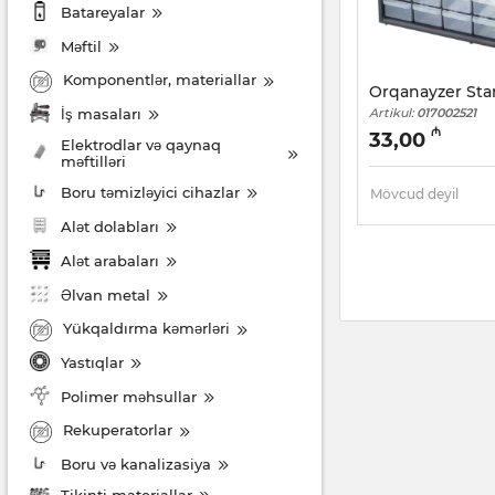
Batareyalar
Məftil
Komponentlər, materiallar
Orqanayzer Stan
İş masaları
Artikul:
017002521
₼
33,00
Elektrodlar və qaynaq
məftilləri
Boru təmizləyici cihazlar
Mövcud deyil
Alət dolabları
Alət arabaları
Əlvan metal
Yükqaldırma kəmərləri
Yastıqlar
Polimer məhsullar
Rekuperatorlar
Boru və kanalizasiya
Tikinti materiallar