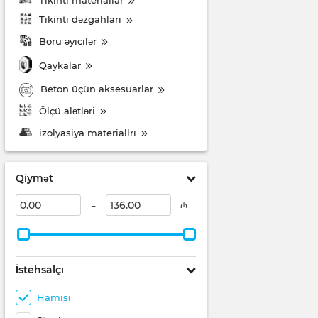
Tikinti dəzgahları
Boru əyicilər
Qaykalar
Beton üçün aksesuarlar
Ölçü alətləri
izolyasiya materiallrı
Qiymət
-
₼
İstehsalçı
Hamısı