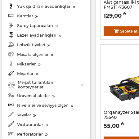
Alət çantası iki 
Yük qaldıran avadanlıqlar
FMST1-73607
Artikul:
017002536
₼
129,00
Karotlar
Sprey tapancaları
Səbətə at
Lazer avadanlıqları
Lobzik tiyələri
Məsafə ölçənlər
Mikserlər
Mişarlar
Məişət tullantıları
konteynerləri
Universal alətlər
Nivelirlər və səviyyə ölçən
Orqanayzer Sta
Yeyələr
75540
Artikul:
017002525
₼
Vintburanlar
55,00
Perforatorlar