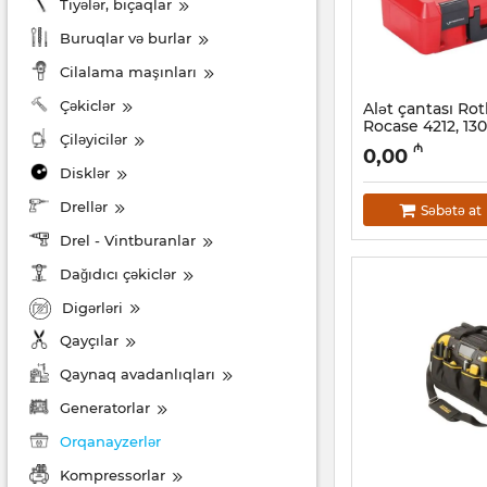
Tiyələr, bıçaqlar
Buruqlar və burlar
Cilalama maşınları
Çəkiclər
Alət çantası R
Rocase 4212, 13
Çiləyicilər
Artikul:
044001034
₼
0,00
Disklər
Drellər
Səbətə at
Drel - Vintburanlar
Dağıdıcı çəkiclər
Digərləri
Qayçılar
Qaynaq avadanlıqları
Generatorlar
Orqanayzerlər
Kompressorlar