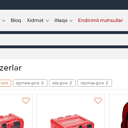
Bloq
Xidmət
Əlaqə
Endirimli məhsullar
erlər
matik
qiymətə görə
ada görə
reytinqə görə