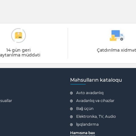
14 gün geri
Çatdırılma xidmət
aytarılma müddəti
Məhsulların kataloqu
Avto avadanlıq
 suallar
Avadanlıq və cihazlar
Bağ üçün
Elektronika, TV, Audio
İşıqlandırma
Hamısına bax