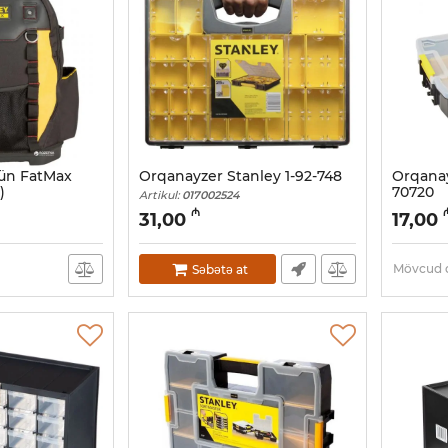
çün FatMax
Orqanayzer Stanley 1-92-748
Orqanay
)
70720
Artikul:
017002524
Artikul:
01
₼
31,00
17,00
Mövcud d
Səbətə at