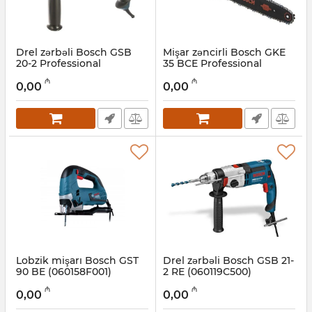
Drel zərbəli Bosch GSB
Mişar zəncirli Bosch GKE
20-2 Professional
35 BCE Professional
(060117B400)
(0601597603)
₼
₼
0,00
0,00
Artikul:
017003090
Artikul:
017009002
Lobzik mişarı Bosch GST
Drel zərbəli Bosch GSB 21-
90 BE (060158F001)
2 RE (060119C500)
Artikul:
017008001
Artikul:
017003005
₼
₼
0,00
0,00