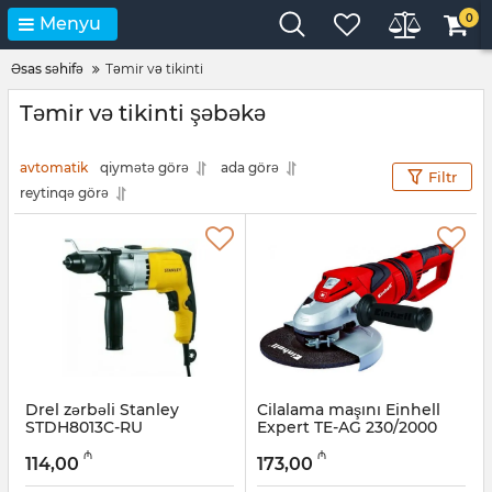
0
Menyu
Əsas səhifə
Təmir və tikinti
Təmir və tikinti şəbəkə
avtomatik
qiymətə görə
ada görə
Filtr
reytinqə görə
Drel zərbəli Stanley
Cilalama maşını Einhell
STDH8013C-RU
Expert TE-AG 230/2000
(4430840)
Artikul:
12018397
₼
₼
114,00
173,00
Artikul:
017018049