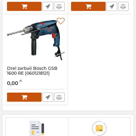
Drel zərbəli Bosch GSB
1600 RE (0601218121)
Artikul:
017003004
₼
0,00