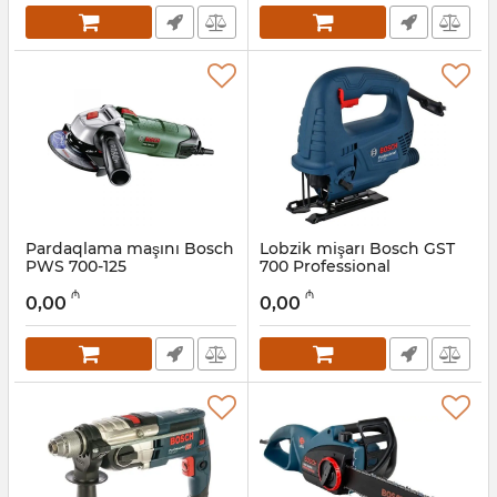
Pardaqlama maşını Bosch
Lobzik mişarı Bosch GST
PWS 700-1 25
700 Professional
(06033A2023)
(06012A7020)
₼
₼
0,00
0,00
Artikul:
017018024
Artikul:
017008003