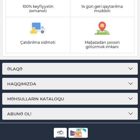
100% keyfiyyətin
14 gün geri qaytarılma
zəmanəti
müddəti
Çatdırılma xidməti
Mağazadan şəxsən
götürmək imkanı
ƏLAQƏ
HAQQIMIZDA
MƏHSULLARIN KATALOQU
ABUNƏ OL!