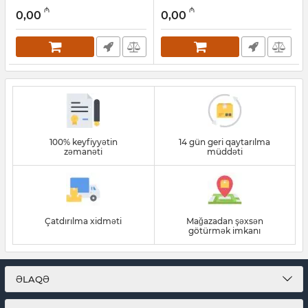
(06012A7020)
Professional 06015B3021
₼
₼
0,00
0,00
Artikul:
017008003
Artikul:
017008017
100% keyfiyyətin
14 gün geri qaytarılma
zəmanəti
müddəti
Çatdırılma xidməti
Mağazadan şəxsən
götürmək imkanı
ƏLAQƏ