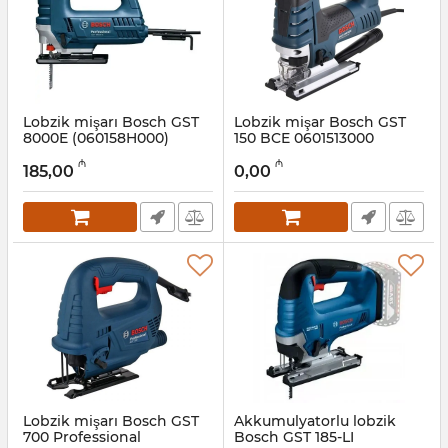
Lobzik mişarı Bosch GST
Lobzik mişar Bosch GST
8000E (060158H000)
150 BCE 0601513000
Artikul:
017008002
Artikul:
017008016
₼
₼
185,00
0,00
Lobzik mişarı Bosch GST
Akkumulyatorlu lobzik
700 Professional
Bosch GST 185-LI