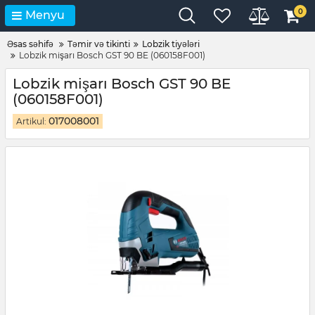
0
Menyu
Əsas səhifə
Təmir və tikinti
Lobzik tiyələri
Lobzik mişarı Bosch GST 90 BE (060158F001)
Lobzik mişarı Bosch GST 90 BE
(060158F001)
017008001
Artikul: