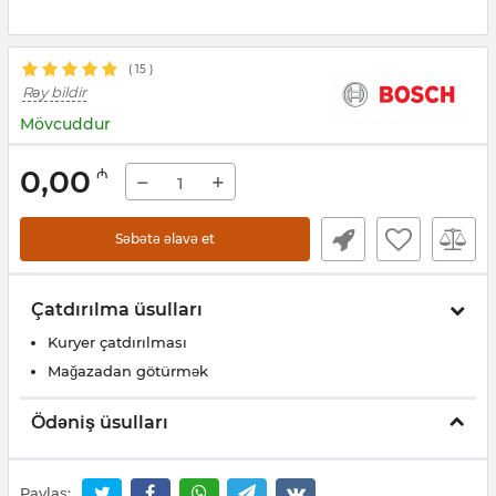
(
15
)
Rəy bildir
Mövcuddur
0,00
₼
−
+
Səbətə əlavə et
Çatdırılma üsulları
Kuryer çatdırılması
Mağazadan götürmək
Ödəniş üsulları
Paylaş: