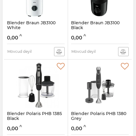
Blender Braun JB3100
Blender Braun JB3100
White
Black
Artikul:
005038505
Artikul:
005038504
₼
₼
0,00
0,00
Mövcud deyil
Mövcud deyil
Blender Polaris PHB 1385
Blender Polaris PHB 1380
Black
Grey
Artikul:
005038435
Artikul:
005038434
₼
₼
0,00
0,00