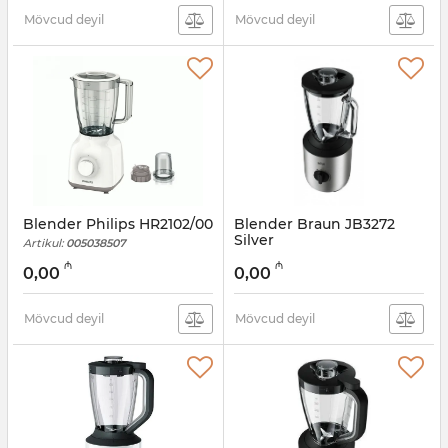
Mövcud deyil
Mövcud deyil
Blender Philips HR2102/00
Blender Braun JB3272
Silver
Artikul:
005038507
Artikul:
005038506
₼
₼
0,00
0,00
Mövcud deyil
Mövcud deyil