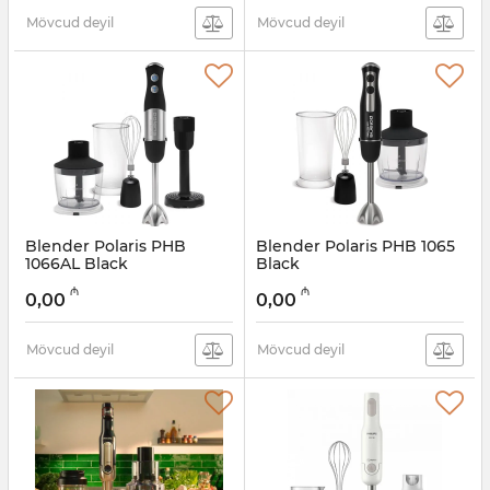
Mövcud deyil
Mövcud deyil
Blender Polaris PHB
Blender Polaris PHB 1065
1066AL Black
Black
Artikul:
005038433
Artikul:
005038432
₼
₼
0,00
0,00
Mövcud deyil
Mövcud deyil