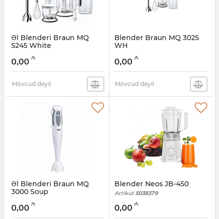
Əl Blenderi Braun MQ
Blender Braun MQ 3025
5245 White
WH
Artikul:
005038425
Artikul:
005038424
₼
₼
0,00
0,00
Mövcud deyil
Mövcud deyil
Əl Blenderi Braun MQ
Blender Neos JB-450
3000 Soup
Artikul:
5038379
Artikul:
005038423
₼
₼
0,00
0,00