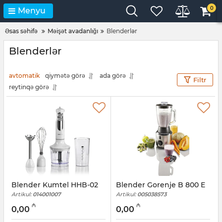
0
Menyu
Əsas səhifə
Məişət avadanlığı
Blenderlər
Blenderlər
avtomatik
qiymətə görə
ada görə
Filtr
reytinqə görə
Blender Kumtel HHB-02
Blender Gorenje B 800 E
Artikul:
014001007
Artikul:
005038573
₼
₼
0,00
0,00