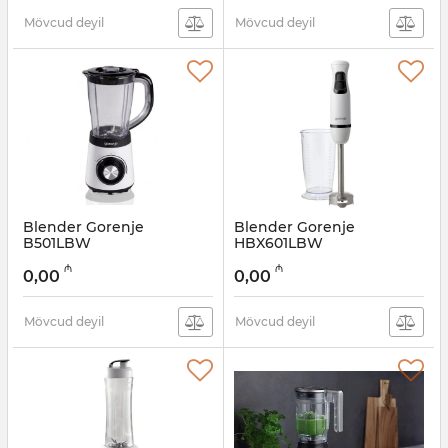
Mövcud deyil
Mövcud deyil
Blender Gorenje
Blender Gorenje
B501LBW
HBX601LBW
Artikul:
005038339
Artikul:
005038338
₼
₼
0,00
0,00
Mövcud deyil
Mövcud deyil