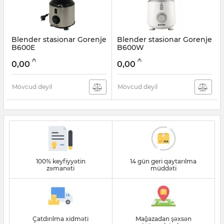
Blender stasionar Gorenje
Blender stasionar Gorenje
B600Е
B600W
Artikul:
005038270
Artikul:
005038269
₼
₼
0,00
0,00
Mövcud deyil
Mövcud deyil
100% keyfiyyətin
14 gün geri qaytarılma
zəmanəti
müddəti
Çatdırılma xidməti
Mağazadan şəxsən