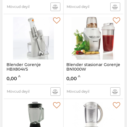
Mövcud deyil
Mövcud deyil
Blender Gorenje
Blender stasionar Gorenje
HBX804VS
BN1000W
Artikul:
005038292
Artikul:
005038271
₼
₼
0,00
0,00
Mövcud deyil
Mövcud deyil