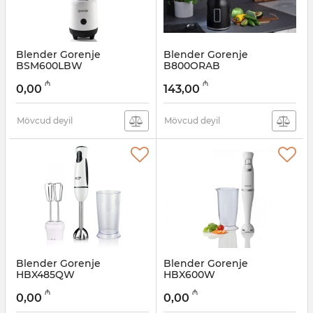
Blender Gorenje
Blender Gorenje
BSM600LBW
B800ORAB
Artikul:
005038323
Artikul:
005038305
₼
₼
0,00
143,00
Mövcud deyil
Mövcud deyil
Blender Gorenje
Blender Gorenje
HBX485QW
HBX600W
Artikul:
005038294
Artikul:
005038293
₼
₼
0,00
0,00