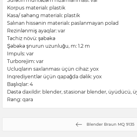
Sürətin müntəzəm nizamlanması: var
Korpus materialı: plastik
Kasa/ səhəng materialı: plastik
Salınan hissənin materialı: paslanmayan polad
Rezinlənmiş ayaqlar: var
Təchiz növü: şəbəkə
Şəbəkə şnurun uzunluğu, m: 1.2 m
Impuls: var
Turborejim: var
Ucluqların saxlanması üçün cihaz: yox
Inqrediyentlər üçün qapağda dəlik: yox
Başlıqlar: 4
Dəstə daxildir: blender, stasionar blender, üyüdücü, 
Rəng: qara
Blender Braun MQ 9135