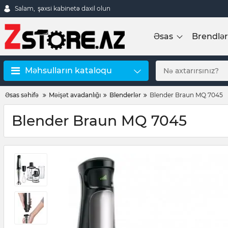
Salam,
şəxsi kabinetə daxil olun
Əsas
Brendlər
Məhsulların kataloqu
Əsas səhifə
Məişət avadanlığı
Blenderlər
Blender Braun MQ 7045
Blender Braun MQ 7045