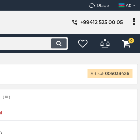
Əlaqə
Az
+99412 525 00 05
0
005038426
Artikul:
(
10
)
l
₼