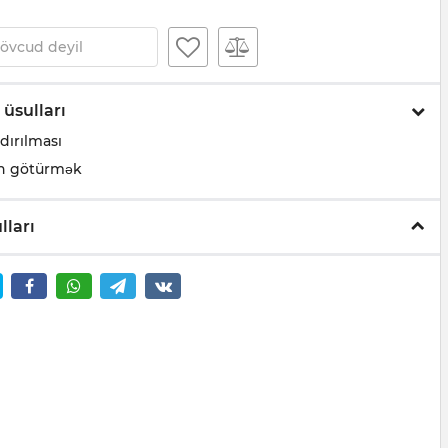
övcud deyil
 üsulları
dırılması
n götürmək
lları