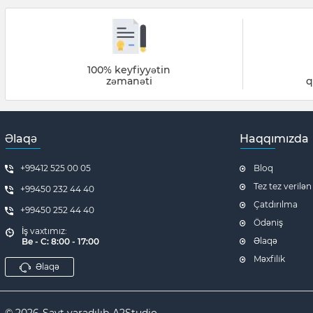
100% keyfiyyətin
zəmanəti
q
Əlaqə
Haqqımızda
+99412 525 00 05
Bloq
Tez tez verilən
+99450 232 44 40
Çatdırılma
+99450 252 44 40
Ödəniş
İş vaxtımız:
Əlaqə
Be - C: 8:00 - 17:00
Məxfilik
Əlaqə
© 2026
Sayt yaradılıb
A2Studio