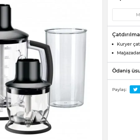
M
Çatdırılma
Kuryer çat
Mağazada
Ödəniş üsu
Paylaş: