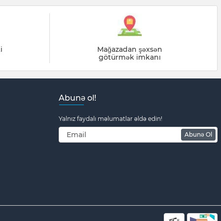
i
Mağazadan şəxsən
götürmək imkanı
Abunə ol!
Yalnız faydalı məlumatlar əldə edin!
Abunə Ol