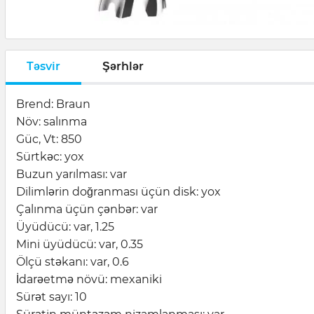
Təsvir
Şərhlər
Brend: Braun
Növ: salınma
Güc, Vt: 850
Sürtkəc: yox
Buzun yarılması: var
Dilimlərin doğranması üçün disk: yox
Çalınma üçün çənbər: var
Üyüdücü: var, 1.25
Mini üyüdücü: var, 0.35
Ölçü stəkanı: var, 0.6
İdarəetmə növü: mexaniki
Sürət sayı: 10