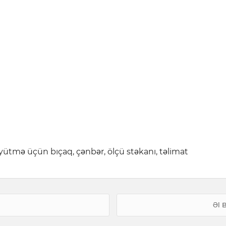
üyütmə üçün bıçaq, çənbər, ölçü stəkanı, təlimat
Əl 