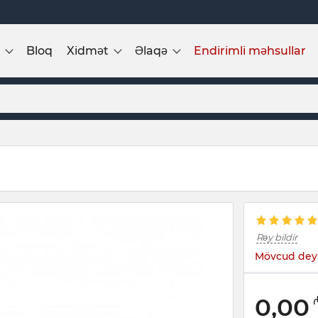
Bloq
Xidmət
Əlaqə
Endirimli məhsullar
Rəy bildir
Mövcud deyi
0,00