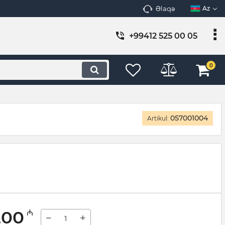
Əlaqə
Az
+99412 525 00 05
0
057001004
Artikul:
,00
₼
−
+