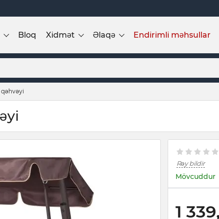
Bloq
Xidmət
Əlaqə
Endirimli məhsullar
 qəhvəyi
əyi
Rəy bildir
Mövcuddur
1 339