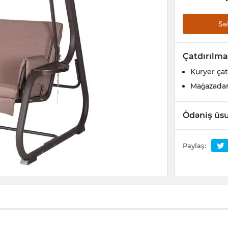
Sə
Çatdırılma
Kuryer çat
Mağazada
Ödəniş üsu
Paylaş: