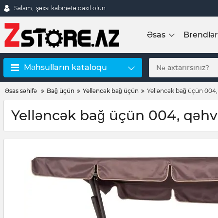
Salam,
şəxsi kabinetə daxil olun
Əsas
Brendlər
Məhsulların kataloqu
Əsas səhifə
Bağ üçün
Yelləncək bağ üçün
Yelləncək bağ üçün 004,
Yelləncək bağ üçün 004, qəhv