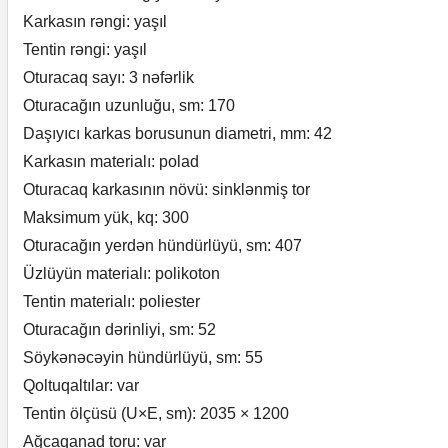
Karkasın rəngi: yaşıl
Tentin rəngi: yaşıl
Oturacaq sayı: 3 nəfərlik
Oturacağın uzunluğu, sm: 170
Daşıyıcı karkas borusunun diametri, mm: 42
Karkasın materialı: polad
Oturacaq karkasının növü: sinklənmiş tor
Maksimum yük, kq: 300
Oturacağın yerdən hündürlüyü, sm: 407
Üzlüyün materialı: polikoton
Tentin materialı: poliester
Oturacağın dərinliyi, sm: 52
Söykənəcəyin hündürlüyü, sm: 55
Qoltuqaltılar: var
Tentin ölçüsü (U×E, sm): 2035 × 1200
Ağcaqanad toru: var