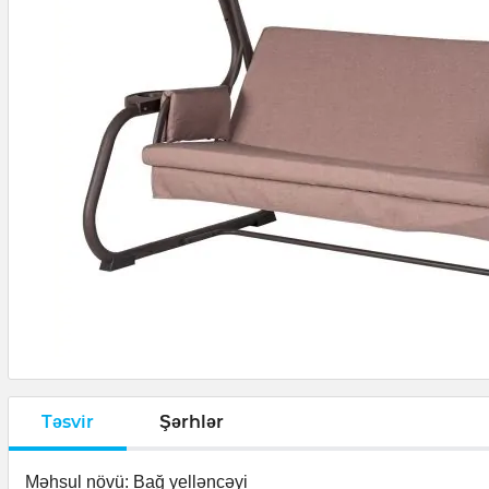
Təsvir
Şərhlər
Məhsul növü: Bağ yelləncəyi
