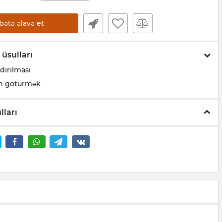
bətə əlavə et
 üsulları
dırılması
n götürmək
lları