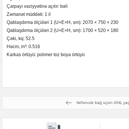
Çarpayı vəziyyətinə açılır: bəli
Zəmanət müddəti: 1 il
Qablaşdırma ölçüləri 1 (U×E×H, sm): 2070 × 750 × 230
Qablaşdırma ölçüləri 2 (U×E×H, sm): 1700 × 520 × 180
Çəki, kq: 52.5
Həcm, m³: 0.516
Karkas örtüyü: polimer toz boya örtüyü
Yelləncək bağ üçün 006, yaş