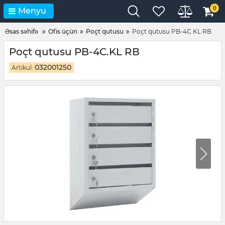
0
Menyu
Əsas səhifə
Ofis üçün
Poçt qutusu
Poçt qutusu PB-4C.KL RВ
Poçt qutusu PB-4C.KL RВ
032001250
Artikul: