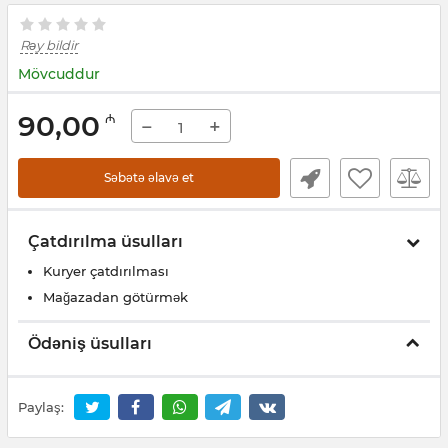
Rəy bildir
Mövcuddur
90,00
₼
−
+
Səbətə əlavə et
Çatdırılma üsulları
Kuryer çatdırılması
Mağazadan götürmək
Ödəniş üsulları
Paylaş: