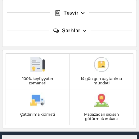
Təsvir
Şərhlər
100% keyfiyyətin
14 gün geri qaytarılma
zəmanəti
müddəti
Çatdırılma xidməti
Mağazadan şəxsən
götürmək imkanı