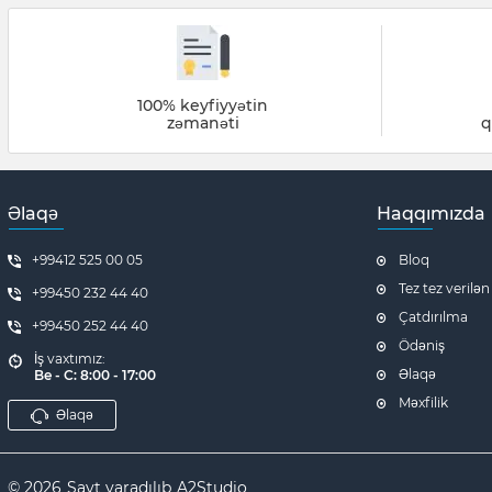
100% keyfiyyətin
zəmanəti
q
Əlaqə
Haqqımızda
+99412 525 00 05
Bloq
Tez tez verilən
+99450 232 44 40
Çatdırılma
+99450 252 44 40
Ödəniş
İş vaxtımız:
Əlaqə
Be - C: 8:00 - 17:00
Məxfilik
Əlaqə
© 2026
Sayt yaradılıb
A2Studio