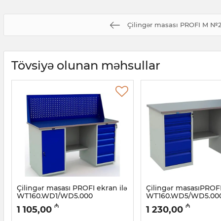
Çilingər masası PROFI M №
Tövsiyə olunan məhsullar
Çilingər masası PROFI ekran ilə
Çilingər masasıPROF
WT160.WD1/WD5.000
WT160.WD5/WD5.00
Artikul:
032001136
Artikul:
032001135
₼
₼
1 105,00
1 230,00