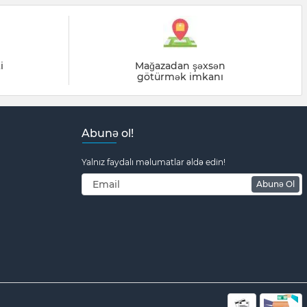
i
Mağazadan şəxsən
götürmək imkanı
Abunə ol!
Yalnız faydalı məlumatlar əldə edin!
Abunə Ol