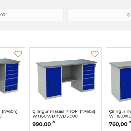
203
Çi
I (№604)
Çilingər masası PROFI (№603)
Çilingər 
0
WT160.WD1/WD5.000
WT160.WD
Artikul:
032001134
Artikul:
03200
₼
990,00
760,00