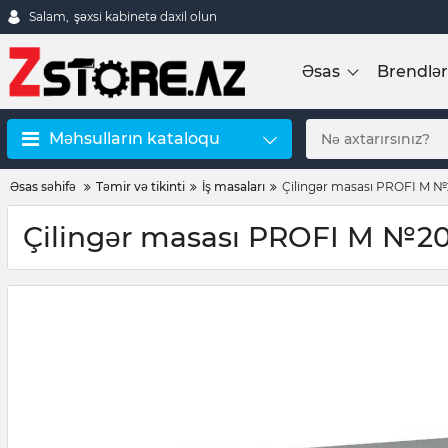
Salam,
şəxsi kabinetə daxil olun
Əsas
Brendlər
Məhsulların kataloqu
Əsas səhifə
Təmir və tikinti
İş masaları
Çilingər masası PROFI M 
Çilingər masası PROFI M №2