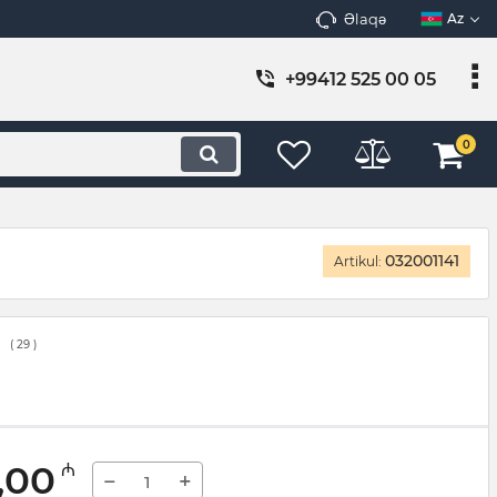
Əlaqə
Az
+99412 525 00 05
0
032001141
Artikul:
(
29
)
,00
₼
−
+