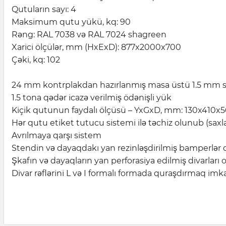
Qutuların sayı: 4
Maksimum qutu yükü, kq: 90
Rəng: RAL 7038 və RAL 7024 shagreen
Xarici ölçülər, mm (HxExD): 877x2000x700
Çəki, kq: 102
24 mm kontrplakdan hazırlanmış masa üstü 1.5 mm si
1.5 tona qədər icazə verilmiş ödənişli yük
Kiçik qutunun faydalı ölçüsü – YxGxD, mm: 130x410x
Hər qutu etiket tutucu sistemi ilə təchiz olunub (sax
Avrılmaya qarşı sistem
Stendin və dayaqdakı yan rezinləşdirilmiş bamperlər
Şkafın və dayaqların yan perforasiya edilmiş divarları
Divar rəflərini L və I formalı formada quraşdırmaq imk