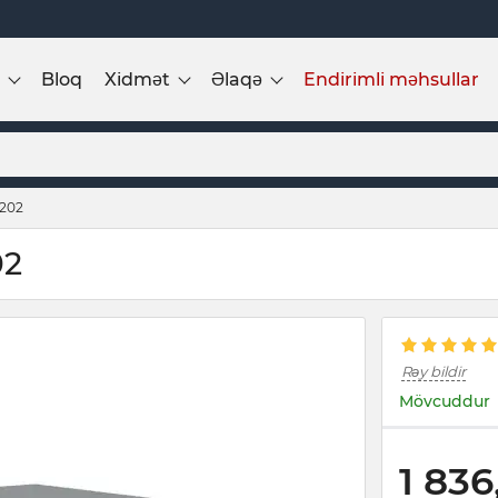
Bloq
Xidmət
Əlaqə
Endirimli məhsullar
№202
02
Rəy bildir
Mövcuddur
1 836