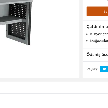
Sə
Çatdırılma
Kuryer çat
Mağazada
Ödəniş üsu
Paylaş: