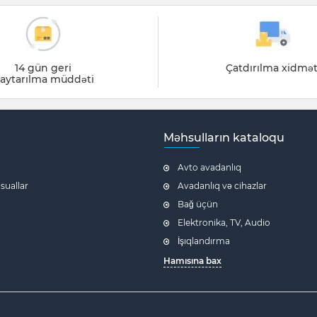
14 gün geri
Çatdırılma xidmət
aytarılma müddəti
Məhsulların kataloqu
Avto avadanlıq
 suallar
Avadanlıq və cihazlar
Bağ üçün
Elektronika, TV, Audio
İşıqlandırma
Hamısına bax