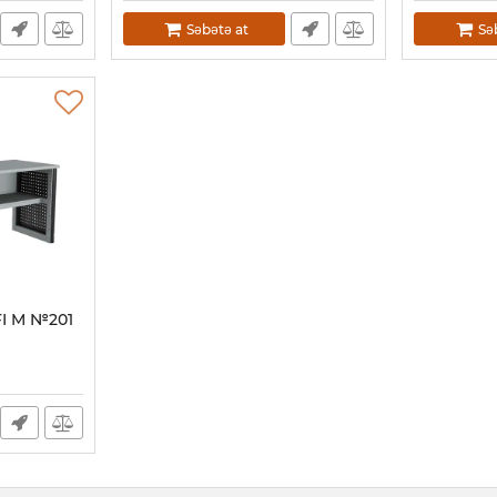
Səbətə at
Sə
FI M №201