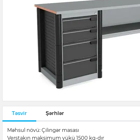
Təsvir
Şərhlər
Məhsul növü: Çilingər masası
Verstakın maksimum yükü 1500 kq-dır