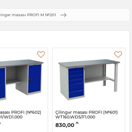
lingər masası PROFI M №201
masası PROFI (№602)
Çilingər masası PROFI (№601)
1/WD1.000
WT160.WD5/F1.000
1133
Artikul:
032001132
₼
₼
830,00