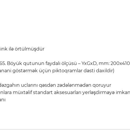
nk ilə örtülmüşdür
565. Böyük qutunun faydalı ölçüsü – YxGxD, mm: 200x41
lanani göstərmək üçün piktoqramlar dəsti daxildir)
 dəzgahın uclarını qəsdən zədələnmədən qoruyur
 onlara müxtəlif standart aksesuarları yerləşdirməyə imkan
anı