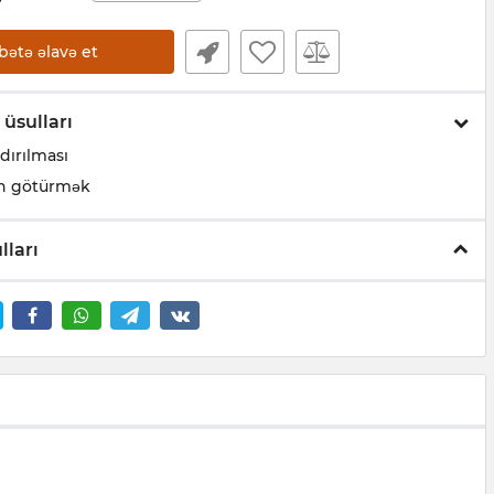
bətə əlavə et
 üsulları
dırılması
n götürmək
lları