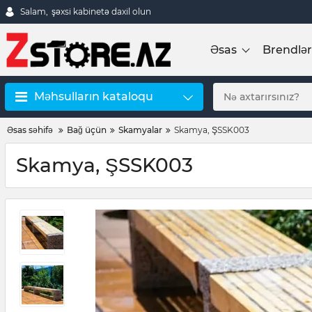
Salam,
şəxsi kabinetə daxil olun
Əsas
Brendlər
Məhsulların kataloqu
Əsas səhifə
Bağ üçün
Skamyalar
Skamya, ŞSSK003
Skamya, ŞSSK003