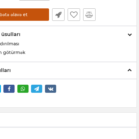
bətə əlavə et
 üsulları
dırılması
n götürmək
lları