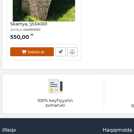
Skamya, ŞSSK001
Artikul:
040001001
₼
550,00
Səbətə at
100% keyfiyyətin
zəmanəti
q
Əlaqə
Haqqımızda