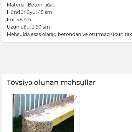
Material: Beton, ağac
Hündürlüyu: 45 sm
Eni: 48 sm
Uzunluğu: 3,60 sm
Məhsulda əsas olaraq betondan və oturmaq üçün taxta l
Tövsiyə olunan məhsullar