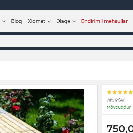
Bloq
Xidmət
Əlaqə
Endirimli məhsullar
Rəy bildir
Mövcuddur
750,