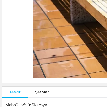
Təsvir
Şərhlər
Məhsül növü: Skamya