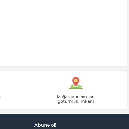
i
Mağazadan şəxsən
götürmək imkanı
Abunə ol!