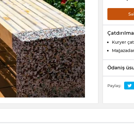
Sə
Çatdırılma
Kuryer çat
Mağazada
Ödəniş üsu
Paylaş: