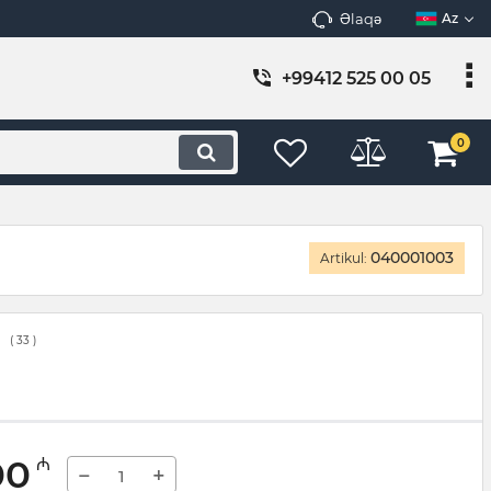
Əlaqə
Az
+99412 525 00 05
0
040001003
Artikul:
(
33
)
00
₼
−
+