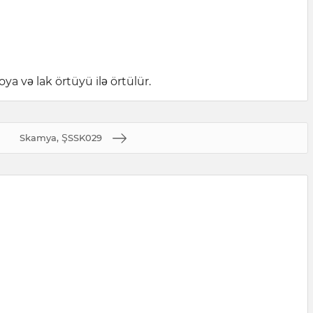
a və lak örtüyü ilə örtülür.
Skamya, ŞSSK029